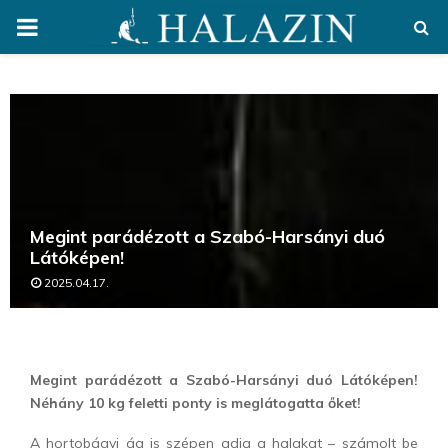
PRIMARY
MENU
Megint parádézott a Szabó-Harsányi duó
Látóképen!
2025.04.17.
Megint parádézott a Szabó-Harsányi duó Látóképen!
Néhány 10 kg feletti ponty is meglátogatta őket!
A hortobágyi ág is szépen adja a halakat – számolt be