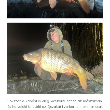
Sokszor a kapást is elég kicsikarni ebben az időszakban,
és ha valaki kint tölti az éjszakát ilyenkor, annak már csak