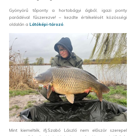
Gyönyörű tőponty a hortobágyi ágból, igazi ponty
parádéval fűszerezve! – kezdte értékelését közösségi
oldalán a
Látóképi-tározó
.
Mint kiemelték, ifj.Szabó László nem először szerepel