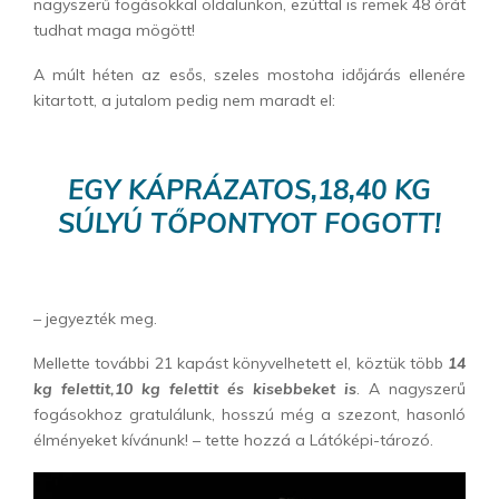
nagyszerű fogásokkal oldalunkon, ezúttal is remek 48 órát
tudhat maga mögött!
A múlt héten az esős, szeles mostoha időjárás ellenére
kitartott, a jutalom pedig nem maradt el:
EGY KÁPRÁZATOS,18,40 KG
SÚLYÚ TŐPONTYOT FOGOTT!
– jegyezték meg.
Mellette további 21 kapást könyvelhetett el, köztük több
14
kg felettit,10 kg felettit és kisebbeket is
. A nagyszerű
fogásokhoz gratulálunk, hosszú még a szezont, hasonló
élményeket kívánunk! – tette hozzá a Látóképi-tározó.