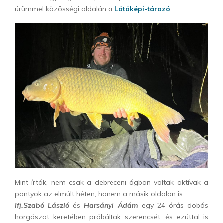
ürümmel közösségi oldalán a
Látóképi-tározó
.
Mint írták, nem csak a debreceni ágban voltak aktívak a
pontyok az elmúlt héten, hanem a másik oldalon is.
Ifj.Szabó László
és
Harsányi Ádám
egy 24 órás dobós
horgászat keretében próbáltak szerencsét, és ezúttal is