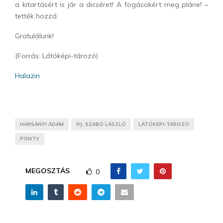
a kitartásért is jár a dicséret! A fogásokért meg pláne! –
tették hozzá.
Gratulálunk!
(Forrás: Látóképi-tározó)
Halazin
HARSÁNYI ÁDÁM
IFJ. SZABÓ LÁSZLÓ
LÁTÓKÉPI-TÁROZÓ
PONTY
MEGOSZTÁS
0