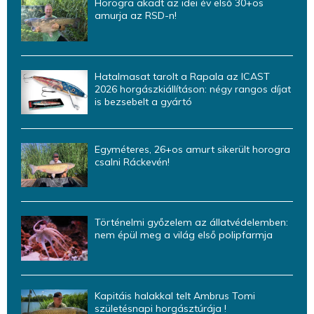
Horogra akadt az idei év első 30+os
amurja az RSD-n!
Hatalmasat tarolt a Rapala az ICAST
2026 horgászkiállításon: négy rangos díjat
is bezsebelt a gyártó
Egyméteres, 26+os amurt sikerült horogra
csalni Ráckevén!
Történelmi győzelem az állatvédelemben:
nem épül meg a világ első polipfarmja
Kapitáis halakkal telt Ambrus Tomi
születésnapi horgásztúrája !