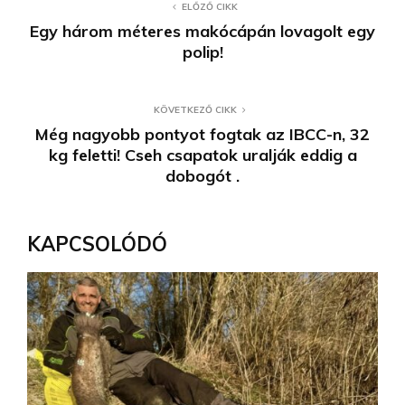
ELŐZŐ CIKK
Egy három méteres makócápán lovagolt egy
polip!
KÖVETKEZŐ CIKK
Még nagyobb pontyot fogtak az IBCC-n, 32
kg feletti! Cseh csapatok uralják eddig a
dobogót .
KAPCSOLÓDÓ