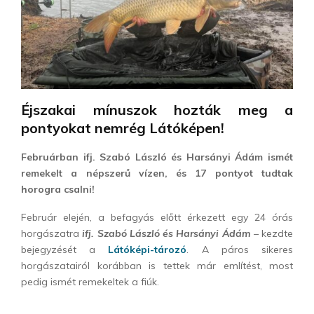
Éjszakai mínuszok hozták meg a
pontyokat nemrég Látóképen!
Februárban ifj. Szabó László és Harsányi Ádám ismét
remekelt a népszerű vízen, és 17 pontyot tudtak
horogra csalni!
Február elején, a befagyás előtt érkezett egy 24 órás
horgászatra
ifj. Szabó László és Harsányi Ádám
– kezdte
bejegyzését a
Látóképi-tározó
.
A páros sikeres
horgászatairól korábban is tettek már említést, most
pedig ismét remekeltek a fiúk.