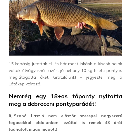
15 kapásig jutottak el, és bár most inkább a kisebb halak
voltak étvágyuknál, azért jó néhány 10 kg feletti ponty is
meglátogatta őket. Gratulálunk! – jegyezte meg a
Látóképi-tározó.
Nemrég egy 18+os tőponty nyitotta
meg a debreceni pontyparádét!
Ifj.Szabó László nem először szerepel nagyszerű
fogásokkal oldalunkon, ezúttal is remek 48 órát
tudhatott maga mögött!