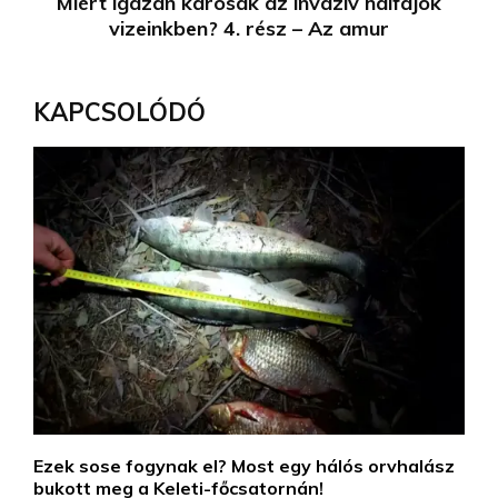
Miért igazán károsak az invazív halfajok
vizeinkben? 4. rész – Az amur
KAPCSOLÓDÓ
Ezek sose fogynak el? Most egy hálós orvhalász
bukott meg a Keleti-főcsatornán!