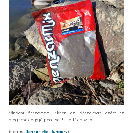
Mindent összevetve, ebben az időszakban azért ez
mégiscsak egy jó peca volt! – tették hozzá.
(Forrás:
Benzar Mix Hungary
)