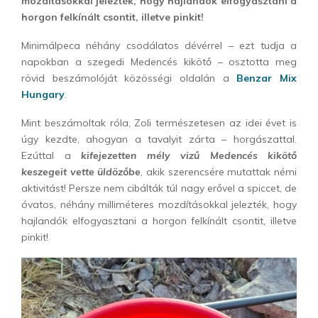
mozdításokkal jelezték, hogy hajlandók elfogyasztani a
horgon felkínált csontit, illetve pinkit!
Minimálpeca néhány csodálatos dévérrel – ezt tudja a
napokban a szegedi Medencés kikötő – osztotta meg
rövid beszámolóját közösségi oldalán a
Benzar Mix
Hungary
.
Mint beszámoltak róla, Zoli természetesen az idei évet is
úgy kezdte, ahogyan a tavalyit zárta – horgászattal.
Ezúttal a
kifejezetten mély vizű Medencés kikötő
keszegeit vette üldözőbe
, akik szerencsére mutattak némi
aktivitást! Persze nem cibálták túl nagy erővel a spiccet, de
óvatos, néhány milliméteres mozdításokkal jelezték, hogy
hajlandók elfogyasztani a horgon felkínált csontit, illetve
pinkit!