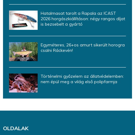
Hatalmasat tarolt a Rapala az ICAST
2026 horgászkiállításon: négy rangos díjat
is bezsebelt a gyártó
Egyméteres, 26+os amurt sikerült horogra
csalni Ráckevén!
Történelmi győzelem az állatvédelemben:
nem épül meg a világ első polipfarmja
OLDALAK