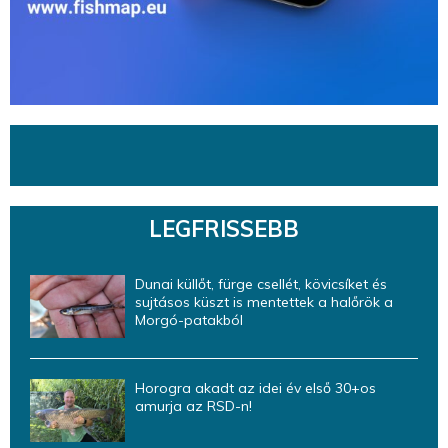
LEGFRISSEBB
Dunai küllőt, fürge csellét, kövicsíket és
sujtásos küszt is mentettek a halőrök a
Morgó-patakból
Horogra akadt az idei év első 30+os
amurja az RSD-n!