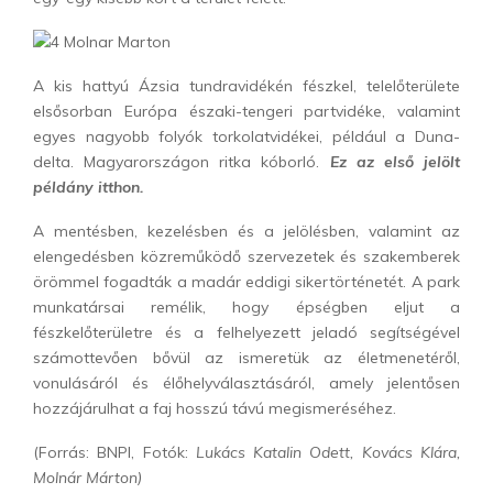
A kis hattyú Ázsia tundravidékén fészkel, telelőterülete
elsősorban Európa északi-tengeri partvidéke, valamint
egyes nagyobb folyók torkolatvidékei, például a Duna-
delta. Magyarországon ritka kóborló.
Ez az első jelölt
példány itthon.
A mentésben, kezelésben és a jelölésben, valamint az
elengedésben közreműködő szervezetek és szakemberek
örömmel fogadták a madár eddigi sikertörténetét. A park
munkatársai remélik, hogy épségben eljut a
fészkelőterületre és a felhelyezett jeladó segítségével
számottevően bővül az ismeretük az életmenetéről,
vonulásáról és élőhelyválasztásáról, amely jelentősen
hozzájárulhat a faj hosszú távú megismeréséhez.
(Forrás: BNPI, Fotók:
Lukács Katalin Odett, Kovács Klára,
Molnár Márton)