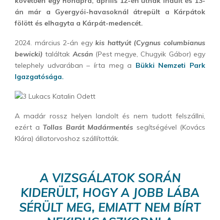
követően egy hónapra, április 12-én útnak indult és 13-
án már a Gyergyói-havasoknál átrepült a Kárpátok
fölött és elhagyta a Kárpát-medencét.
2024. március 2-án egy
kis hattyút (Cygnus columbianus
bewicki)
találtak
Acsán
(Pest megye, Chugyik Gábor) egy
telephely udvarában – írta meg a
Bükki Nemzeti Park
Igazgatósága.
A madár rossz helyen landolt és nem tudott felszállni,
ezért a
Tollas Barát Madármentés
segítségével (Kovács
Klára) állatorvoshoz szállították.
A VIZSGÁLATOK SORÁN
KIDERÜLT, HOGY A JOBB LÁBA
SÉRÜLT MEG, EMIATT NEM BÍRT