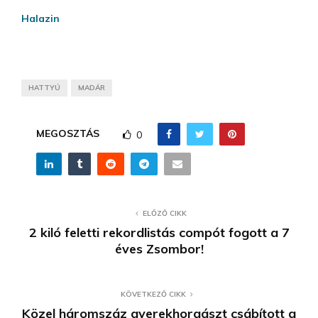
Halazin
HATTYÚ
MADÁR
MEGOSZTÁS
0
ELŐZŐ CIKK
2 kiló feletti rekordlistás compót fogott a 7
éves Zsombor!
KÖVETKEZŐ CIKK
Közel háromszáz gyerekhorgászt csábított a