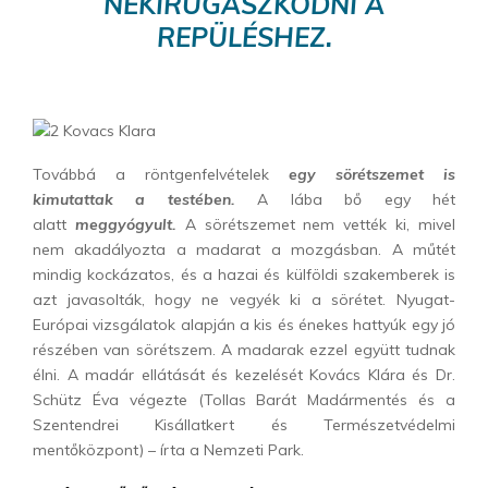
NEKIRUGASZKODNI A
REPÜLÉSHEZ.
Továbbá a röntgenfelvételek
egy sörétszemet is
kimutattak a testében.
A lába bő egy hét
alatt
meggyógyult.
A sörétszemet nem vették ki, mivel
nem akadályozta a madarat a mozgásban. A műtét
mindig kockázatos, és a hazai és külföldi szakemberek is
azt javasolták, hogy ne vegyék ki a sörétet. Nyugat-
Európai vizsgálatok alapján a kis és énekes hattyúk egy jó
részében van sörétszem. A madarak ezzel együtt tudnak
élni. A madár ellátását és kezelését Kovács Klára és Dr.
Schütz Éva végezte (Tollas Barát Madármentés és a
Szentendrei Kisállatkert és Természetvédelmi
mentőközpont) – írta a Nemzeti Park.