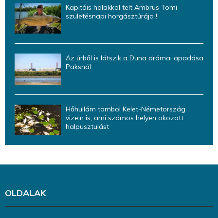
Kapitáis halakkal telt Ambrus Tomi
születésnapi horgásztúrája !
Az űrből is látszik a Duna drámai apadása
Paksnál
Hőhullám tombol Kelet-Németország
vizein is, ami számos helyen okozott
halpusztulást
OLDALAK