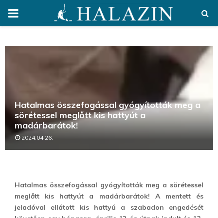
PRIMARY
MENU
Hatalmas összefogással gyógyították meg a
sörétessel meglőtt kis hattyút a
madárbarátok!
2024.04.26.
Hatalmas összefogással gyógyították meg a sörétessel
meglőtt kis hattyút a madárbarátok! A mentett és
jeladóval ellátott kis hattyú a szabadon engedését