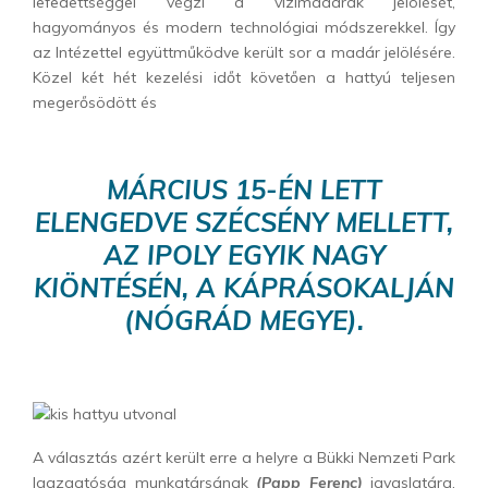
lefedettséggel végzi a vízimadarak jelölését,
hagyományos és modern technológiai módszerekkel. Így
az Intézettel együttműködve került sor a madár jelölésére.
Közel két hét kezelési időt követően a hattyú teljesen
megerősödött és
MÁRCIUS 15-ÉN LETT
ELENGEDVE SZÉCSÉNY MELLETT,
AZ IPOLY EGYIK NAGY
KIÖNTÉSÉN, A KÁPRÁSOKALJÁN
(NÓGRÁD MEGYE).
A választás azért került erre a helyre a Bükki Nemzeti Park
Igazgatóság munkatársának
(Papp Ferenc)
javaslatára,