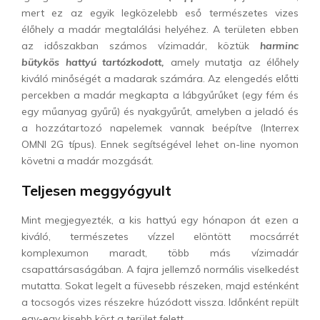
mert ez az egyik legközelebb eső természetes vizes
élőhely a madár megtalálási helyéhez. A területen ebben
az időszakban számos vízimadár, köztük
harminc
bütykös hattyú tartózkodott,
amely mutatja az élőhely
kiváló minőségét a madarak számára. Az elengedés előtti
percekben a madár megkapta a lábgyűrűket (egy fém és
egy műanyag gyűrű) és nyakgyűrűt, amelyben a jeladó és
a hozzátartozó napelemek vannak beépítve (Interrex
OMNI 2G típus). Ennek segítségével lehet on-line nyomon
követni a madár mozgását.
Teljesen meggyógyult
Mint megjegyezték, a kis hattyú egy hónapon át ezen a
kiváló, természetes vízzel elöntött mocsárrét
komplexumon maradt, több más vízimadár
csapattársaságában. A fajra jellemző normális viselkedést
mutatta. Sokat legelt a füvesebb részeken, majd esténként
a tocsogós vizes részekre húzódott vissza. Időnként repült
egy-egy kisebb kört a terület felett.