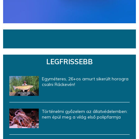
LEGFRISSEBB
Egyméteres, 26+os amurt sikerült horogra
csalni Ráckevén!
Történelmi győzelem az állatvédelemben:
nem épül meg a világ első polipfarmja