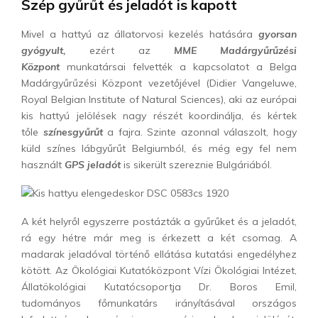
Szép gyűrűt és jeladót is kapott
Mivel a hattyú az állatorvosi kezelés hatására
gyorsan
gyógyult,
ezért az
MME Madárgyűrűzési
Központ
munkatársai felvették a kapcsolatot a Belga
Madárgyűrűzési Központ vezetőjével (Didier Vangeluwe,
Royal Belgian Institute of Natural Sciences), aki az európai
kis hattyú jelölések nagy részét koordinálja, és kértek
tőle
színesgyűrűt
a fajra. Szinte azonnal válaszolt, hogy
küld színes lábgyűrűt Belgiumból, és még egy fel nem
használt
GPS jeladót
is sikerült szereznie Bulgáriából.
A két helyről egyszerre postázták a gyűrűket és a jeladót,
rá egy hétre már meg is érkezett a két csomag. A
madarak jeladóval történő ellátása kutatási engedélyhez
kötött. Az Ökológiai Kutatóközpont Vízi Ökológiai Intézet,
Állatökológiai Kutatócsoportja Dr. Boros Emil,
tudományos főmunkatárs irányításával országos