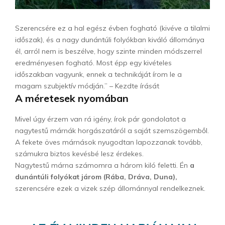
Szerencsére ez a hal egész évben fogható (kivéve a tilalmi
időszak), és a nagy dunántúli folyókban kiváló állománya
él, arról nem is beszélve, hogy szinte minden módszerrel
eredményesen fogható. Most épp egy kivételes
időszakban vagyunk, ennek a technikáját írom le a
magam szubjektív módján.” – Kezdte írását
A méretesek nyomában
Mivel úgy érzem van rá igény, írok pár gondolatot a
nagytestű márnák horgászatáról a saját szemszögemből.
A fekete öves márnások nyugodtan lapozzanak tovább,
számukra biztos kevésbé lesz érdekes.
Nagytestű márna számomra a három kiló feletti. Én
a
dunántúli folyókat járom (Rába, Dráva, Duna),
szerencsére ezek a vizek szép állománnyal rendelkeznek.