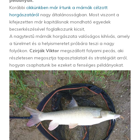
példányait.
Korábbi
cikkünkben már írtunk a márnák célzott
horgászatáról
nagy általánosságban. Most viszont a
kifejezetten már kapitálisnak mondható egyedek
becserkészésével foglalkozunk kicsit,
A nagytestű márnák horgászata valóságos kihívás, amely
a türelmet és a helyismeretet próbára teszi a nagy
folyókon.
Czirják Viktor
megszállott folyami pecás, aki
részletesen megosztja tapasztalatait és stratégiáit arról,
hogyan csaphatunk be ezeket a fenséges példányokat.