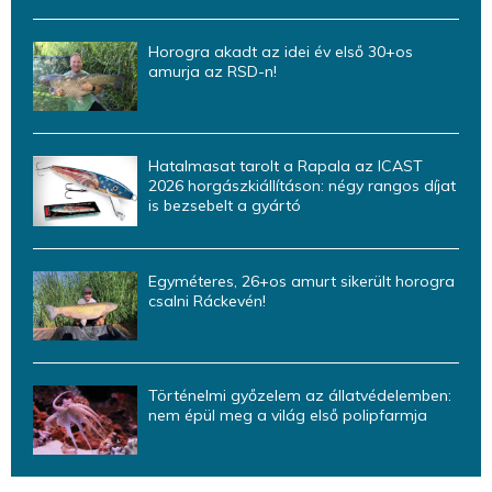
Horogra akadt az idei év első 30+os
amurja az RSD-n!
Hatalmasat tarolt a Rapala az ICAST
2026 horgászkiállításon: négy rangos díjat
is bezsebelt a gyártó
Egyméteres, 26+os amurt sikerült horogra
csalni Ráckevén!
Történelmi győzelem az állatvédelemben:
nem épül meg a világ első polipfarmja