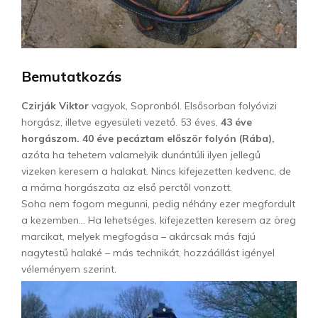
Bemutatkozás
Czirják Viktor
vagyok, Sopronból. Elsősorban folyóvizi
horgász, illetve egyesületi vezető. 53 éves,
43 éve
horgászom. 40 éve pecáztam először folyón (Rába),
azóta ha tehetem valamelyik dunántúli ilyen jellegű
vizeken keresem a halakat. Nincs kifejezetten kedvenc, de
a márna horgászata az első perctől vonzott.
Soha nem fogom megunni, pedig néhány ezer megfordult
a kezemben… Ha lehetséges, kifejezetten keresem az öreg
marcikat, melyek megfogása – akárcsak más fajú
nagytestű halaké – más technikát, hozzáállást igényel
véleményem szerint.