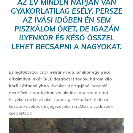
AZ ÉV MINDEN NAPJÁN VAN
GYAKORLATILAG ESÉLY, PERSZE
AZ ÍVÁSI IDŐBEN ÉN SEM
PISZKÁLOM ŐKET, DE IGAZÁN
ILYENKOR ÉS KÉSŐ ŐSSZEL
LEHET BECSAPNI A NAGYOKAT.
Ez legtöbbször csak
néhány nap, amikor egy peca
alkalmával akár 8-10 darabot is fogok, három kiló
körüli átlagsúlyban.
Ilyenkor a nagyjából hasonló
méretűek csapatokban vonulnak szaporodni, adott
helyeken elidőzve akár napokig. Akkor kell ott lenni.” –
kezdte Facebook bejegyzésében a „Márna vadászok
csoportban”