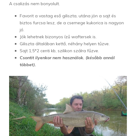
A csalizás nem bonyolult.
Favorit a vastag eső giliszta, utána jön a sajt és
biztos furcsa lesz, de a csemege kukorica is nagyon
jó.
Jók lehetnek bizonyos ízű waftersek is.
Giliszta általában kettő, néhány helyen tűzve.
Sajt 1,5*2 centi kb, szilikon szálra fűzve.
Csontit ilyenkor nem használok. (később annál
többet).