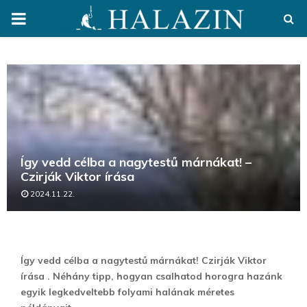
PRIMARY
MENU
Így vedd célba a nagytestű márnákat! –
Czirják Viktor írása
2024.11.22.
Így vedd célba a nagytestű márnákat! Czirják Viktor
írása . Néhány tipp, hogyan csalhatod horogra hazánk
egyik legkedveltebb folyami halának méretes