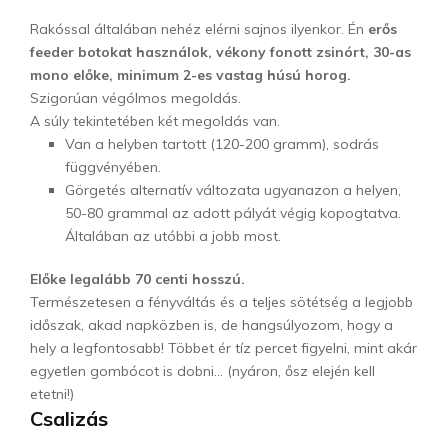
Rakóssal általában nehéz elérni sajnos ilyenkor. Én
erős
feeder botokat használok, vékony fonott zsinórt, 30-as
mono előke, minimum 2-es vastag húsú horog.
Szigorúan végólmos megoldás.
A súly tekintetében két megoldás van.
Van a helyben tartott (120-200 gramm), sodrás
függvényében.
Görgetés alternatív változata ugyanazon a helyen,
50-80 grammal az adott pályát végig kopogtatva.
Általában az utóbbi a jobb most.
Előke legalább 70 centi hosszú.
Természetesen a fényváltás és a teljes sötétség a legjobb
időszak, akad napközben is, de hangsúlyozom, hogy a
hely a legfontosabb! Többet ér tíz percet figyelni, mint akár
egyetlen gombócot is dobni… (nyáron, ősz elején kell
etetni!)
Csalizás