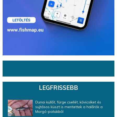
LEGFRISSEBB
Dunai küllőt, fürge csellét, kövicsíket és
sujtásos küszt is mentettek a halőrök a
Morgó-patakból