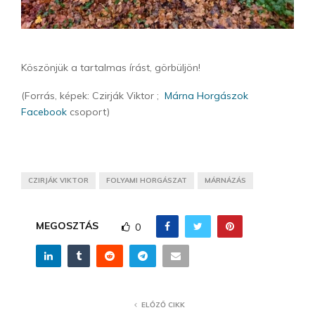
Köszönjük a tartalmas írást, görbüljön!
(Forrás, képek: Czirják Viktor ;
Márna Horgászok
Facebook
csoport)
CZIRJÁK VIKTOR
FOLYAMI HORGÁSZAT
MÁRNÁZÁS
MEGOSZTÁS
0
ELŐZŐ CIKK