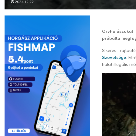
2024.12.22.
Orvhalászokat f
próbálta megfog
Sikeres rajta
Szövetsége
. Min
halat illegális 