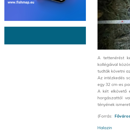
A tettenérést 
kollégáival közö
tudták követni a
Az intézkedés so
egy 32 cm-es pad
A két elkövető 
horgászattól va
tényének ismeret
(Forrás:
Főváro
Halazin