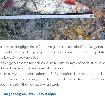
két hetes megfigyelés előzte meg, majd az akció a Nagymaros
sen valósult meg. Nagy segítségükre volt a hőkamera és az éjjellát
z elkövetők tevékenységét.
rán egy 50 méter hosszú és 2 méter széles nyakzóhálót sikerült le
uc volt, sajnos már élettelen állapotban.
ellen a Vízirendészet, valamint Szövetségünk is megtette a feljel
ló eltiltásra és komoly pénzbírságra, de akár börtönbüntetésre
ében) is számíthatnak az orvhalászok.
si Horgászegyesületek Szövetsége
)