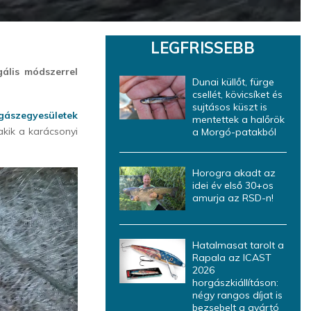
LEGFRISSEBB
gális módszerrel
Dunai küllőt, fürge
csellét, kövicsíket és
sujtásos küszt is
gászegyesületek
mentettek a halőrök
akik a karácsonyi
a Morgó-patakból
Horogra akadt az
idei év első 30+os
amurja az RSD-n!
Hatalmasat tarolt a
Rapala az ICAST
2026
horgászkiállításon:
négy rangos díjat is
bezsebelt a gyártó