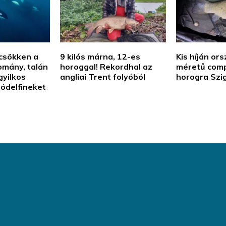
csökken a
9 kilós márna, 12-es
Kis híján or
lomány, talán
horoggal! Rekordhal az
méretű com
gyilkos
angliai Trent folyóból
horogra Szi
nódelfineket