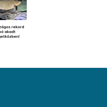
szágos rekord
pó akadt
getközben!