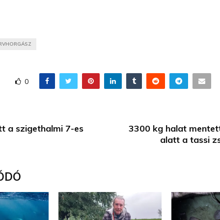
RVHORGÁSZ
0
tt a szigethalmi 7-es
3300 kg halat mentett
alatt a tassi z
ÓDÓ