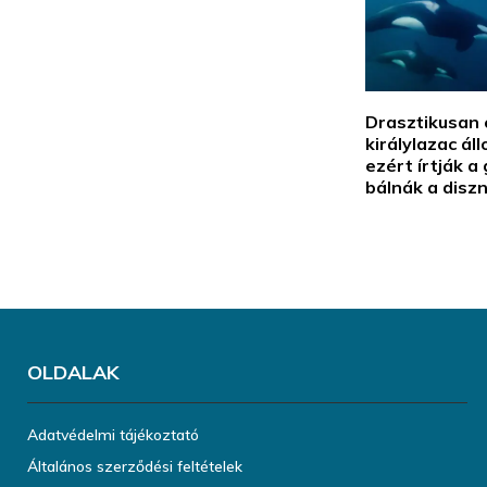
Drasztikusan 
királylazac ál
ezért írtják a 
bálnák a disz
OLDALAK
Adatvédelmi tájékoztató
Általános szerződési feltételek