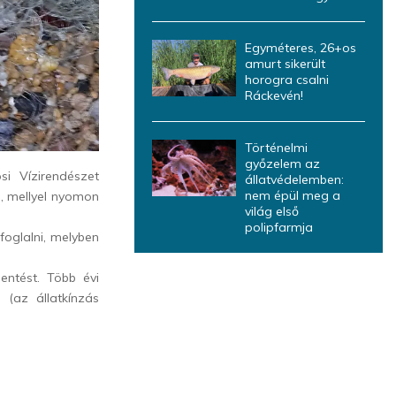
Egyméteres, 26+os
amurt sikerült
horogra csalni
Ráckevén!
Történelmi
győzelem az
i Vízirendészet
állatvédelemben:
nem épül meg a
ó, mellyel nyomon
világ első
polipfarmja
foglalni, melyben
entést. Több évi
 (az állatkínzás