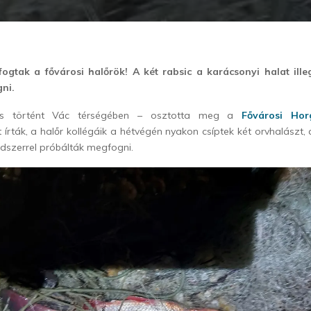
ogtak a fővárosi halőrök! A két rabsic a karácsonyi halat ille
ni.
ütés történt Vác térségében – osztotta meg a
Fővárosi Hor
t írták, a h
alőr kollégáik a hétvégén nyakon csíptek két orvhalászt, 
módszerrel próbálták megfogni.