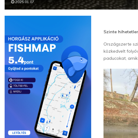
2025.01.07.
Szinte hihetetl
Országszerte sz
közkedvelt folyó
paducokat, amik