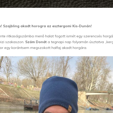
en! Szajbling akadt horogra az esztergomi Kis-Dunán!
inte ritkaságszámba menő halat fogott ismét egy szerencsés horg
vizi szakaszon.
Szám Donát
a tegnapi nap folyamán úsztatva „kerg
or egy korántsem megszokott halfaj akadt horgára.