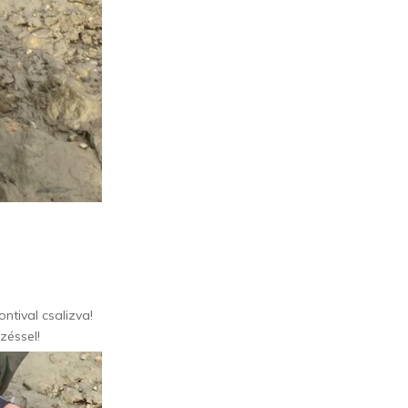
ntival csalizva!
zéssel!