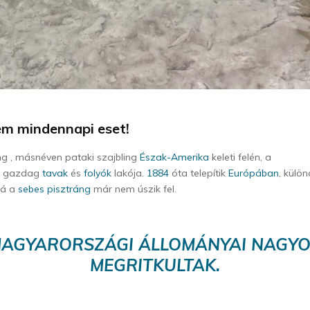
em mindennapi eset!
ng , másnéven pataki szajbling
Észak-Amerika
keleti felén, a
n
gazdag
tavak
és
folyók
lakója.
1884
óta telepítik
Európában
, külö
vá a
sebes pisztráng
már nem úszik fel.
AGYARORSZÁGI ÁLLOMÁNYAI NAGY
MEGRITKULTAK.