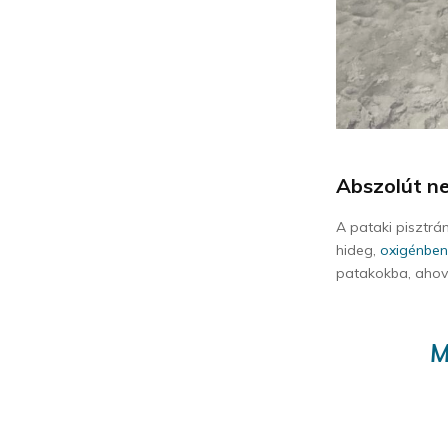
Abszolút n
A pataki pisztrá
hideg,
oxigénbe
patakokba, aho
M