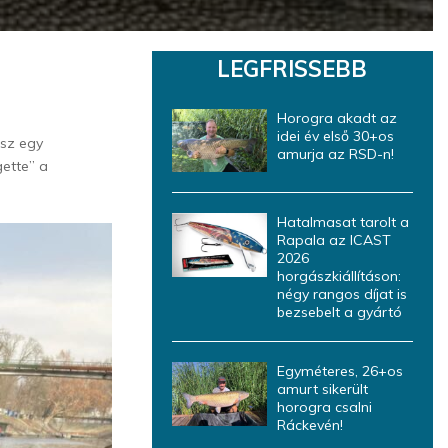
LEGFRISSEBB
Horogra akadt az
idei év első 30+os
ász egy
amurja az RSD-n!
ette” a
Hatalmasat tarolt a
Rapala az ICAST
2026
horgászkiállításon:
négy rangos díjat is
bezsebelt a gyártó
Egyméteres, 26+os
amurt sikerült
horogra csalni
Ráckevén!