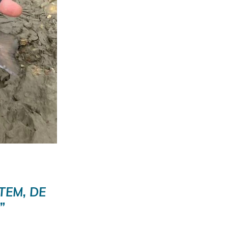
TEM, DE
”