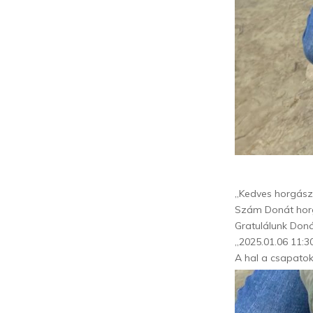
„Kedves horgász
Szám Donát horg
Gratulálunk Doná
„2025.01.06 11:3
A hal a csapatok