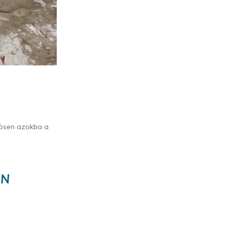
nösen azokba a
ON