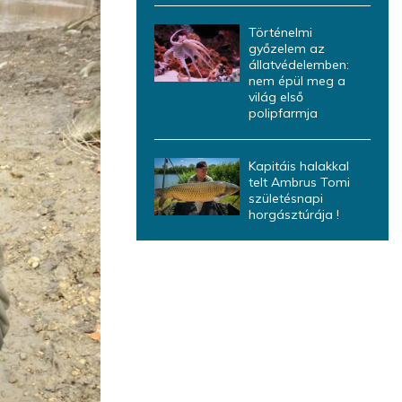
Történelmi
győzelem az
állatvédelemben:
nem épül meg a
világ első
polipfarmja
Kapitáis halakkal
telt Ambrus Tomi
születésnapi
horgásztúrája !