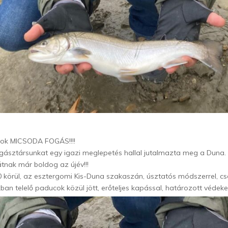
ok MICSODA FOGÁS!!!!
ásztársunkat egy igazi meglepetés hallal jutalmazta meg a Duna.
tnak már boldog az újév!!!
0 körül, az esztergomi Kis-Duna szakaszán, úsztatós módszerrel, cso
ban telelő paducok közül jött, erőteljes kapással, határozott védeke