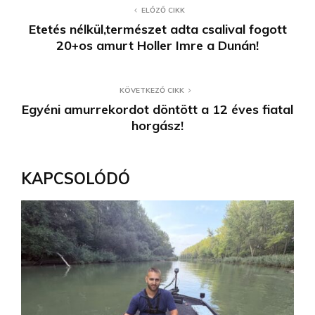
ELŐZŐ CIKK
Etetés nélkül,természet adta csalival fogott
20+os amurt Holler Imre a Dunán!
KÖVETKEZŐ CIKK
Egyéni amurrekordot döntött a 12 éves fiatal
horgász!
KAPCSOLÓDÓ