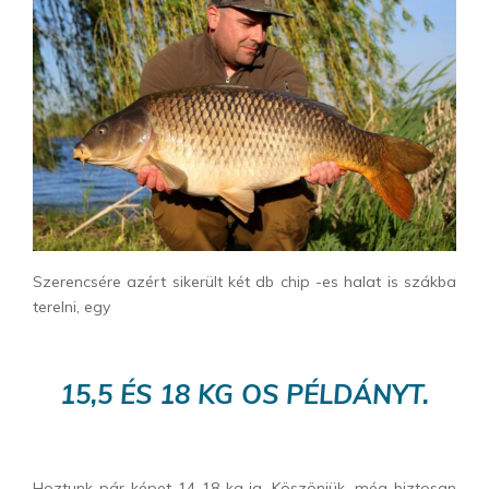
Szerencsére azért sikerült két db chip -es halat is szákba
terelni, egy
15,5 ÉS 18 KG OS PÉLDÁNYT.
Hoztunk pár képet 14-18 kg ig. Köszönjük, még biztosan