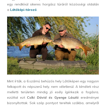
egy rendkívül sikeres horgász túráról közösségi oldalán
a
Látóképi-tározó
.
Mint írták, a 6.számú behúzós hely Látóképen egy nagyon
felkapott és népszerű hely, nem véletlenül. A kíméleti rész
melletti területen mindig jó esély ígérkezik a fogásra,
ezúttal ezt
Csíki Dávid és Gyenge László
eredményei
bizonyítottak. Sok szép pontyot tereltek szákba, amelyről