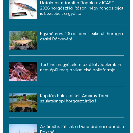
Hatalmasat tarolt a Rapala az ICAST
2026 horgászkiállításon: négy rangos díjat
is bezsebelt a gyártó
Egyméteres, 26+os amurt sikerült horogra
csalni Ráckevén!
Történelmi győzelem az állatvédelemben:
nem épül meg a világ első polipfarmja
Kapitáis halakkal telt Ambrus Tomi
születésnapi horgásztúrája !
Az űrből is látszik a Duna drámai apadása
Paksnál