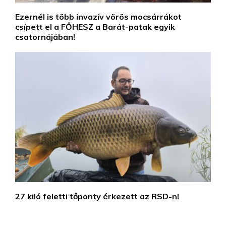
Ezernél is több invazív vörös mocsárrákot
csípett el a FŐHESZ a Barát-patak egyik
csatornájában!
27 kiló feletti tőponty érkezett az RSD-n!