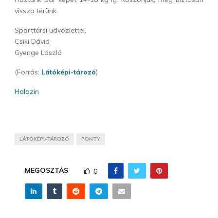
vissza térünk.
Sporttársi üdvözlettel,
Csiki Dávid
Gyenge László
(Forrás:
Látóképi-tározó
)
Halazin
LÁTÓKÉPI-TÁROZÓ
PONTY
MEGOSZTÁS
0