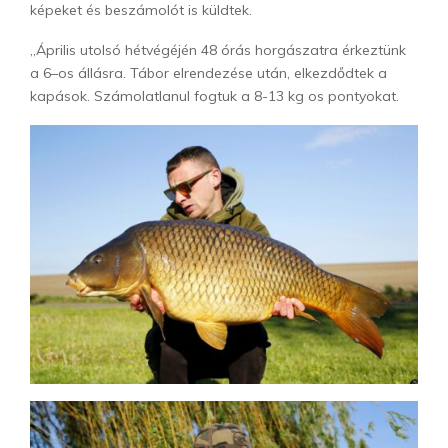
képeket és beszámolót is küldtek.
„Április utolsó hétvégéjén 48 órás horgászatra érkeztünk
a 6–os állásra. Tábor elrendezése után, elkezdődtek a
kapások. Számolatlanul fogtuk a 8-13 kg os pontyokat.