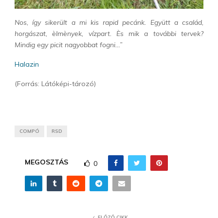
Nos, így sikerült a mi kis rapid pecánk. Együtt a család,
horgászat, èlmènyek, vízpart. Ès mik a további tervek?
Mindig egy picit nagyobbat fogni…”
Halazin
(Forrás: Látóképi-tározó)
COMPÓ
RSD
MEGOSZTÁS
0
ELŐZŐ CIKK