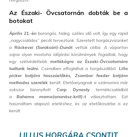
horgászni.
Az Északi- Övcsatornán dobták be a
botokat
Április 21.-èn
borongós, hideg, széles idő volt, így egy rapid
,,nagycsaládos” pecát terveztünk. Szeretett horgászvizünket
a
Ráckevei (Soroksári)-Dunát
vettük cèlba. A vízparton
sajna olyan mostoha időjárási körülmények fogadtak, hogy
egy szèlvèdettebb
mellèkágra az Èszaki-Övcsatornára
tudtunk leülni.
Csendben elfoglaltuk a horgászállást.
Lilla
picker botjára hosszúelőkès, Zsombor feeder botjára
methodos szerelèk
került. Etetőanyagnak a számomra már
sokszor bizonyított
Carp Dynasty
termèkcsaládból
a
Bahama mama(ananász-krill)-t
választottam. Ezt
használtam alapozó etetèshez, ès az etetőkosárba is ez
került.
LILLUS HORGÁRA CSONTIT