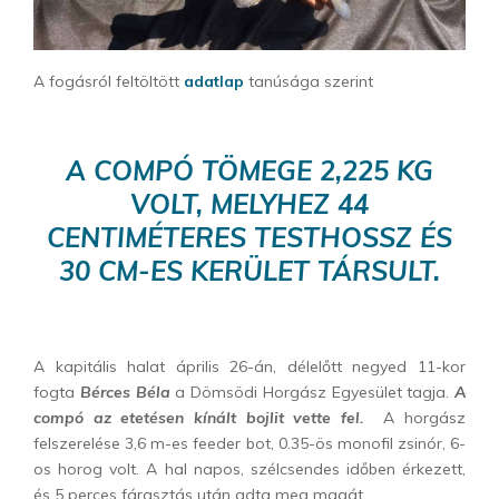
A fogásról feltöltött
adatlap
tanúsága szerint
A COMPÓ TÖMEGE 2,225 KG
VOLT, MELYHEZ 44
CENTIMÉTERES TESTHOSSZ ÉS
30 CM-ES KERÜLET TÁRSULT.
A kapitális halat április 26-án, délelőtt negyed 11-kor
fogta
Bérces Béla
a Dömsödi Horgász Egyesület tagja.
A
compó az etetésen kínált bojlit vette fel.
A horgász
felszerelése 3,6 m-es feeder bot, 0.35-ös monofil zsinór, 6-
os horog volt. A hal napos, szélcsendes időben érkezett,
és 5 perces fárasztás után adta meg magát.