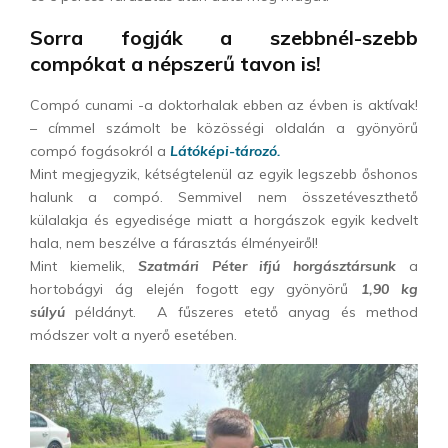
Sorra fogják a szebbnél-szebb
compókat a népszerű tavon is!
Compó cunami -a doktorhalak ebben az évben is aktívak!
– címmel számolt be közösségi oldalán a gyönyörű
compó fogásokról a
Látóképi-tározó.
Mint megjegyzik, kétségtelenül az egyik legszebb őshonos
halunk a compó. Semmivel nem összetéveszthető
külalakja és egyedisége miatt a horgászok egyik kedvelt
hala, nem beszélve a fárasztás élményeiről!
Mint kiemelik,
Szatmári Péter ifjú horgásztársunk
a
hortobágyi ág elején fogott egy gyönyörű
1,90 kg
súlyú
példányt. A fűszeres etető anyag és method
módszer volt a nyerő esetében.