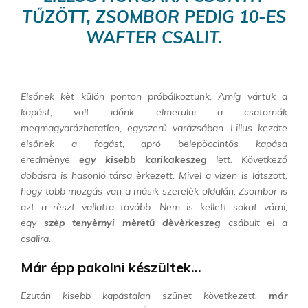
TŰZÖTT, ZSOMBOR PEDIG 10-ES
WAFTER CSALIT.
Elsőnek kèt külön ponton próbálkoztunk. Amíg vártuk a
kapást, volt időnk elmerülni a csatornák
megmagyarázhatatlan, egyszerű varázsában. Lillus kezdte
elsőnek a fogást, apró belepöccintős kapása
eredmènye
egy kisebb karikakeszeg
lett. Következő
dobásra is hasonló társa èrkezett. Mivel a vizen is látszott,
hogy több mozgás van a másik szerelèk oldalán, Zsombor is
azt a rèszt vallatta tovább. Nem is kellett sokat várni,
egy
szèp tenyèrnyi mèretű dèvèrkeszeg
csábult el a
csalira.
Már épp pakolni készültek…
Ezután kisebb kapástalan szünet következett,
már