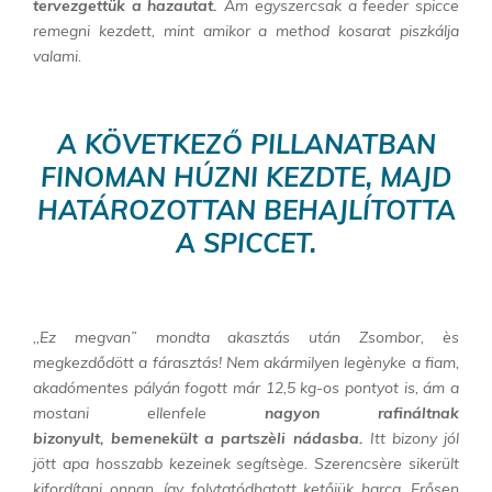
tervezgettük a hazautat.
Ám egyszercsak a feeder spicce
remegni kezdett, mint amikor a method kosarat piszkálja
valami.
A KÖVETKEZŐ PILLANATBAN
FINOMAN HÚZNI KEZDTE, MAJD
HATÁROZOTTAN BEHAJLÍTOTTA
A SPICCET.
,,Ez megvan” mondta akasztás után Zsombor, ès
megkezdődött a fárasztás! Nem akármilyen legènyke a fiam,
akadómentes pályán fogott már 12,5 kg-os pontyot is, ám a
mostani ellenfele
nagyon rafináltnak
bizonyult,
bemenekült a partszèli nádasba.
Itt bizony jól
jött apa hosszabb kezeinek segítsège. Szerencsère sikerült
kifordítani onnan, így folytatódhatott ketőjük harca. Erősen