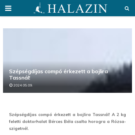
PRIMARY
MENU
Szépségdíjas compó érkezett a bojlira
Tassnál!
2024.05.09.
Szépségdíjas compó érkezett a bojlira Tassnál! A 2 kg
feletti doktorhalat Bérces Béla csalta horogra a Rózsa-
szigetnél.