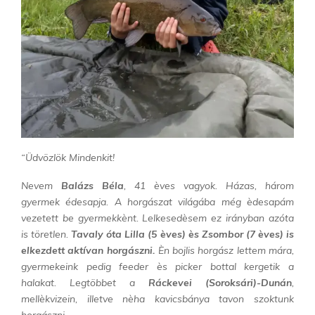
“Üdvözlök Mindenkit!
Nevem
Balázs Béla
, 41 èves vagyok. Házas, három
gyermek édesapja. A horgászat világába még èdesapám
vezetett be gyermekkènt. Lelkesedèsem ez irányban azóta
is töretlen.
Tavaly óta Lilla (5 èves) ès Zsombor (7 èves) is
elkezdett aktívan horgászni.
Èn bojlis horgász lettem mára,
gyermekeink pedig feeder ès picker bottal kergetik a
halakat. Legtöbbet a
Ráckevei (Soroksári)-Dunán
,
mellèkvizein, illetve nèha kavicsbánya tavon szoktunk