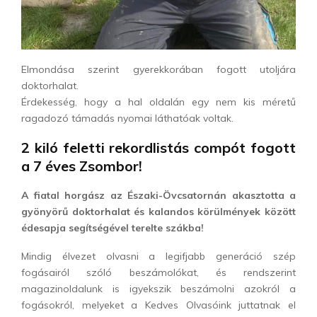
Elmondása szerint gyerekkorában fogott utoljára
doktorhalat.
Érdekesség, hogy a hal oldalán egy nem kis méretű
ragadozó támadás nyomai láthatóak voltak.
2 kiló feletti rekordlistás compót fogott
a 7 éves Zsombor!
A fiatal horgász az Északi-Övcsatornán akasztotta a
gyönyörű doktorhalat és kalandos körülmények között
édesapja segítségével terelte szákba!
Mindig élvezet olvasni a legifjabb generáció szép
fogásairól szóló beszámolókat, és rendszerint
magazinoldalunk is igyekszik beszámolni azokról a
fogásokról, melyeket a Kedves Olvasóink juttatnak el