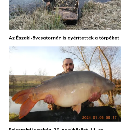
Az Északi-övcsatornán is gyérítették a törpéket
Felsorolni is nehéz: 20-as tüköröst, 11-es