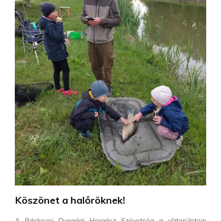
Köszönet a halőröknek!
A Ráckevei Dunaági Horgász Szövetsèg a vízterületein