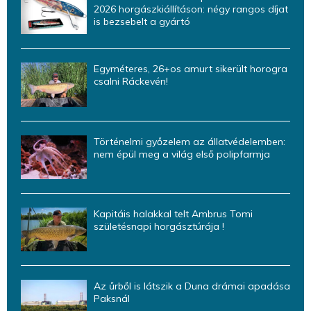
2026 horgászkiállításon: négy rangos díjat
is bezsebelt a gyártó
Egyméteres, 26+os amurt sikerült horogra
csalni Ráckevén!
Történelmi győzelem az állatvédelemben:
nem épül meg a világ első polipfarmja
Kapitáis halakkal telt Ambrus Tomi
születésnapi horgásztúrája !
Az űrből is látszik a Duna drámai apadása
Paksnál