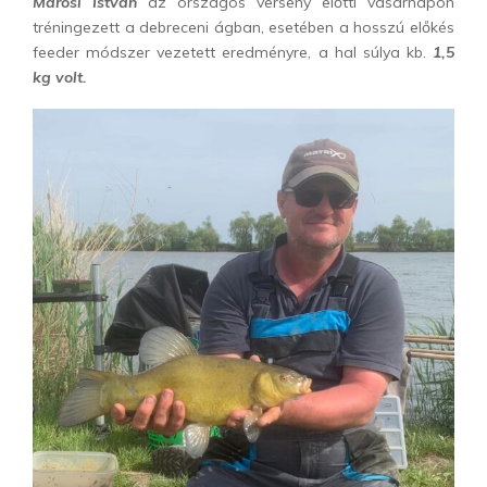
Marosi István
az országos verseny előtti vasárnapon
tréningezett a debreceni ágban, esetében a hosszú előkés
feeder módszer vezetett eredményre, a hal súlya kb.
1,5
kg volt.