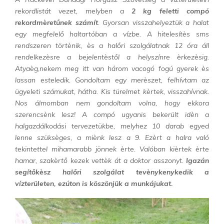
rekordlistát vezet, melyben a
2 kg feletti compó
rekordmèretűnek számít
. Gyorsan visszahelyeztük a halat
egy megfelelő haltartóban a vízbe. A hitelesítès sms
rendszeren törtènik, ès a halőri szolgálatnak 12 óra áll
rendelkezèsre a bejelentèstől a helyszínre èrkezèsig.
Atyaèg,nekem meg itt van három vacogó fogú gyerek ès
lassan esteledik. Gondoltam egy merèszet, felhívtam az
ügyeleti számukat, hátha. Kis türelmet kèrtek, visszahívnak.
Nos álmomban nem gondoltam volna, hogy ekkora
szerencsènk lesz! A compó ugyanis bekerült idèn a
halgazdálkodási tervezetükbe, melyhez 10 darab egyed
lenne szüksèges, a miènk lesz a 9. Ezèrt a halra való
tekintettel mihamarabb jönnek èrte. Valóban kièrtek èrte
hamar, szakèrtő kezek vettèk át a doktor asszonyt.
Igazán
segítőkèsz halőri szolgálat tevènykenykedik a
vízterületen, ezúton is köszönjük a munkájukat.