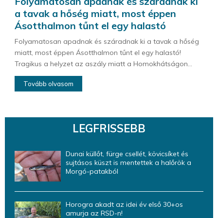
Folyamatosan apadnak és száradnak ki
a tavak a hőség miatt, most éppen
Ásotthalmon tűnt el egy halastó
Folyamatosan apadnak és száradnak ki a tavak a hőség
miatt, most éppen Ásotthalmon tűnt el egy halastó!
Tragikus a helyzet az aszály miatt a Homokhátságon...
Tovább olvasom
LEGFRISSEBB
Dunai küllőt, fürge csellét, kövicsíket és
sujtásos küszt is mentettek a halőrök a
Morgó-patakból
Horogra akadt az idei év első 30+os
amurja az RSD-n!