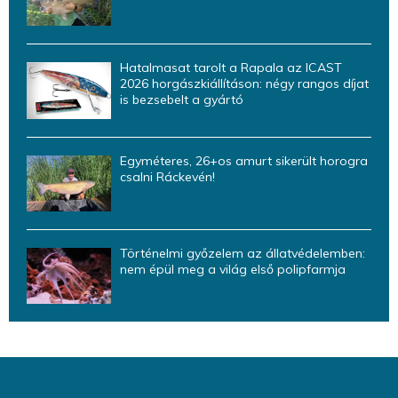
Hatalmasat tarolt a Rapala az ICAST
2026 horgászkiállításon: négy rangos díjat
is bezsebelt a gyártó
Egyméteres, 26+os amurt sikerült horogra
csalni Ráckevén!
Történelmi győzelem az állatvédelemben:
nem épül meg a világ első polipfarmja