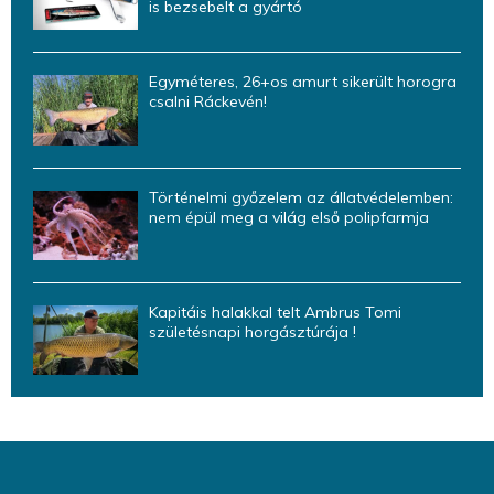
is bezsebelt a gyártó
Egyméteres, 26+os amurt sikerült horogra
csalni Ráckevén!
Történelmi győzelem az állatvédelemben:
nem épül meg a világ első polipfarmja
Kapitáis halakkal telt Ambrus Tomi
születésnapi horgásztúrája !