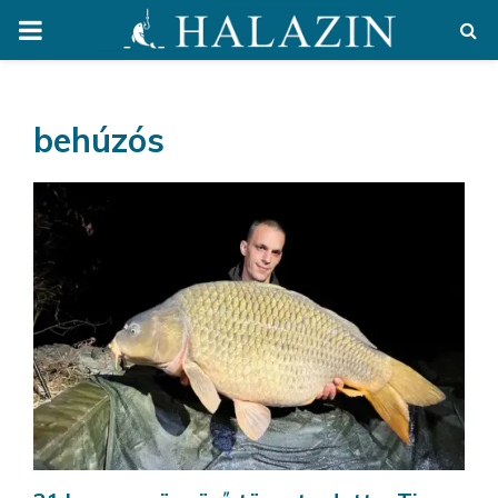
PRIMARY
MENU
behúzós