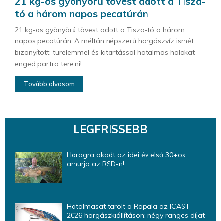
21 kg-os gyönyörű tövest adott a Tisza-
tó a három napos pecatúrán
21 kg-os gyönyörű tövest adott a Tisza-tó a három
napos pecatúrán. A méltán népszerű horgászvíz ismét
bizonyított: türelemmel és kitartással hatalmas halakat
enged partra terelni!...
Tovább olvasom
LEGFRISSEBB
Horogra akadt az idei év első 30+os
amurja az RSD-n!
Hatalmasat tarolt a Rapala az ICAST
2026 horgászkiállításon: négy rangos díjat