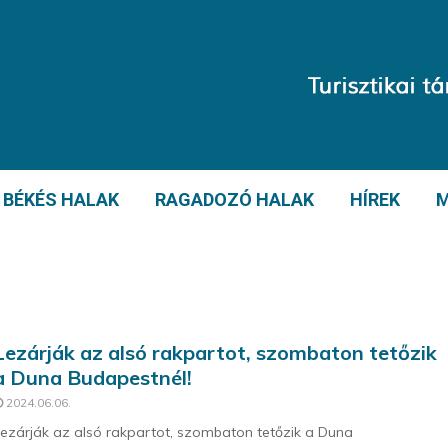
BÉKÉS HALAK
RAGADOZÓ HALAK
HÍREK
M
Lezárják az alsó rakpartot, szombaton tetőzik
a Duna Budapestnél!
2024.06.06.
ezárják az alsó rakpartot, szombaton tetőzik a Duna