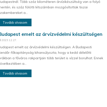
udapestnél. Több száz kilométeren árvízikészültség van a folyó
entén, és száz fölötti létszámban mozgósítottak tiszai
zakembereket a...
Tovább olvasom
Budapest emelt az árvízvédelmi készültségen
2023.12.27.
udapest emelt az árvízvédelmi készültségen. A Budapesti
endőr-főkapitányság kihansúlyozta, hogy a kedd délelőtti
rákban a főváros rakpartjain több terület is vízzel borulhat. Ennek
övetkeztében a...
Tovább olvasom