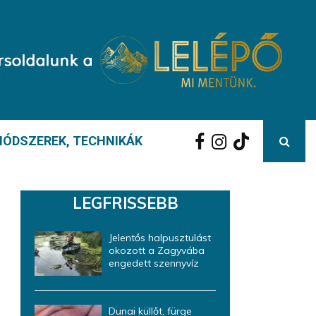
ÓDSZEREK, TECHNIKÁK
LEGFRISSEBB
Jelentős halpusztulást
okozott a Zagyvába
engedett szennyvíz
Dunai küllőt, fürge