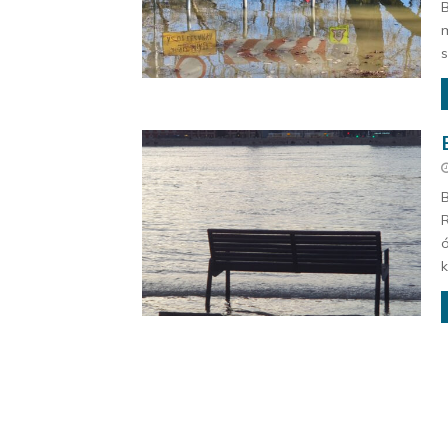
B
m
s
B
R
ó
k