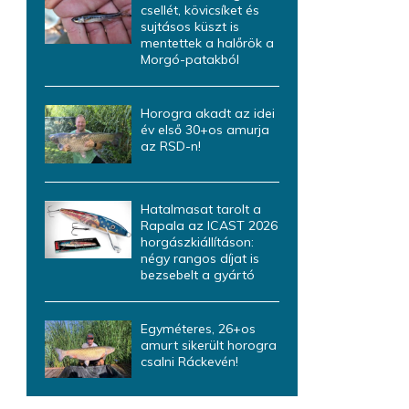
csellét, kövicsíket és
sujtásos küszt is
mentettek a halőrök a
Morgó-patakból
Horogra akadt az idei
év első 30+os amurja
az RSD-n!
Hatalmasat tarolt a
Rapala az ICAST 2026
horgászkiállításon:
négy rangos díjat is
bezsebelt a gyártó
Egyméteres, 26+os
amurt sikerült horogra
csalni Ráckevén!