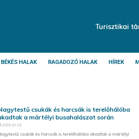
BÉKÉS HALAK
RAGADOZÓ HALAK
HÍREK
M
Nagytestű csukák és harcsák is terelőhálóba
akadtak a mártélyi busahalászat során
2026.03.18.
agytestű csukák és harcsák is terelőhálóba akadtak a mártélyi