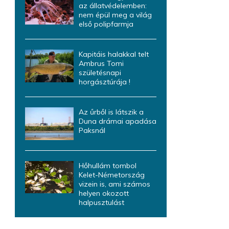
az állatvédelemben:
nem épül meg a világ
első polipfarmja
Kapitáis halakkal telt
Ambrus Tomi
születésnapi
horgásztúrája !
Az űrből is látszik a
Duna drámai apadása
Paksnál
Hőhullám tombol
Kelet-Németország
vizein is, ami számos
helyen okozott
halpusztulást