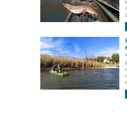
b
S
2
B
H
m
h