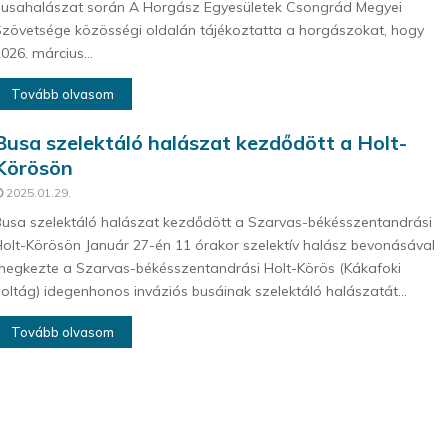
usahalászat során A Horgász Egyesületek Csongrád Megyei
zövetsége közösségi oldalán tájékoztatta a horgászokat, hogy
026. március...
Tovább olvasom
Busa szelektáló halászat kezdődött a Holt-
Körösön
2025.01.29.
usa szelektáló halászat kezdődött a Szarvas-békésszentandrási
olt-Körösön Január 27-én 11 órakor szelektív halász bevonásával
egkezte a Szarvas-békésszentandrási Holt-Körös (Kákafoki
oltág) idegenhonos inváziós busáinak szelektáló halászatát...
Tovább olvasom