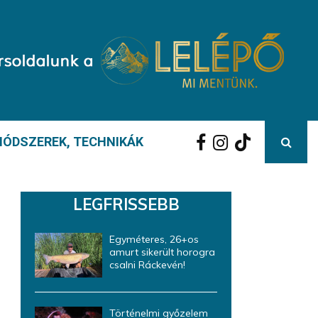
ÓDSZEREK, TECHNIKÁK
LEGFRISSEBB
Egyméteres, 26+os
amurt sikerült horogra
csalni Ráckevén!
Történelmi győzelem