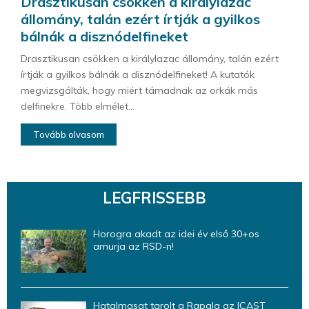
Drasztikusan csökken a királylazac
állomány, talán ezért írtják a gyilkos
bálnák a disznódelfineket
Drasztikusan csökken a királylazac állomány, talán ezért
írtják a gyilkos bálnák a disznódelfineket! A kutatók
megvizsgálták, hogy miért támadnak az orkák más
delfinekre. Több elmélet...
Tovább olvasom
LEGFRISSEBB
Horogra akadt az idei év első 30+os
amurja az RSD-n!
Hatalmasat tarolt a Rapala az ICAST