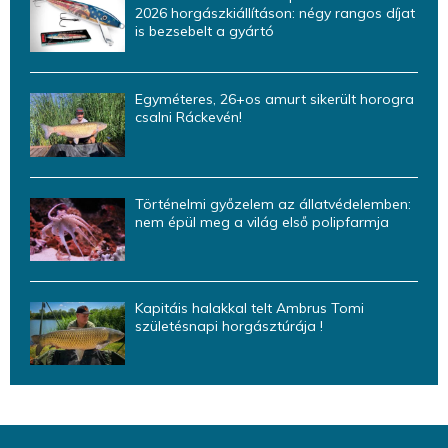
2026 horgászkiállításon: négy rangos díjat
is bezsebelt a gyártó
Egyméteres, 26+os amurt sikerült horogra
csalni Ráckevén!
Történelmi győzelem az állatvédelemben:
nem épül meg a világ első polipfarmja
Kapitáis halakkal telt Ambrus Tomi
születésnapi horgásztúrája !