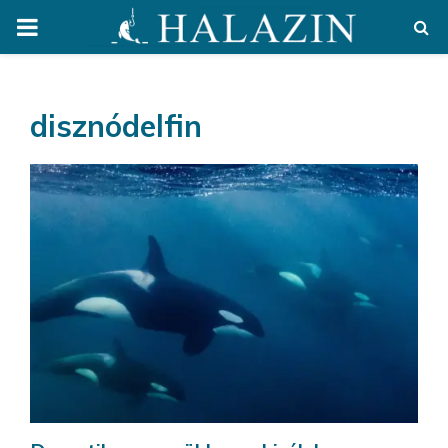
PRIMARY
MENU
disznódelfin