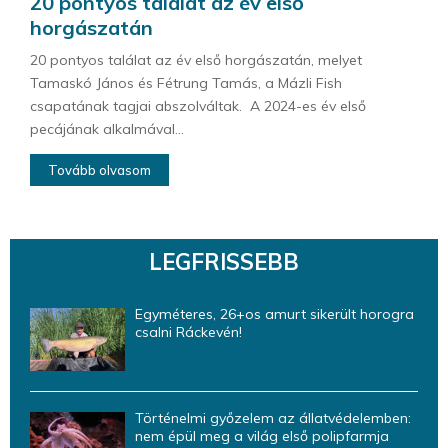
20 pontyos találat az év első
horgászatán
20 pontyos találat az év első horgászatán, melyet
Tamaskó János és Fétrung Tamás, a Mázli Fish
csapatának tagjai abszolváltak. A 2024-es év első
pecájának alkalmával...
Tovább olvasom
LEGFRISSEBB
Egyméteres, 26+os amurt sikerült horogra
csalni Ráckevén!
Történelmi győzelem az állatvédelemben:
nem épül meg a világ első polipfarmja