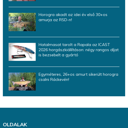
Horogra akadt az idei év első 30+os
amurja az RSD-n!
Hatalmasat tarolt a Rapala az ICAST
2026 horgászkiállításon: négy rangos díjat
is bezsebelt a gyártó
Egyméteres, 26+os amurt sikerült horogra
csalni Ráckevén!
OLDALAK