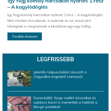
Így fogj komoly harcsákat nyáron! 1.rész
– A kagylódöglés
Így fogj komoly harcsákat nyáron! 1.rész – A kagylódöglés.
Mint minden évszaknak, a nyárnak és az azzal járó
hőségnek is megvannak a kihatásai egy-egy halfaj...
Tovább olvasom
LEGFRISSEBB
Jelentős halpusztulást okozott a
Zagyvába engedett szennyvíz
Dunai küllőt, fürge csellét, kövicsíket és
sujtásos küszt is mentettek a halőrök a
Morgó-patakból