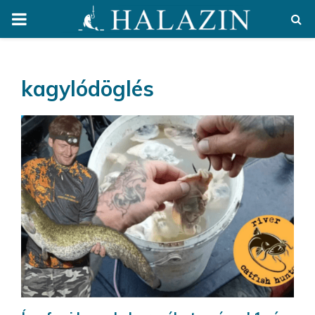
PRIMARY
MENU
kagylódöglés