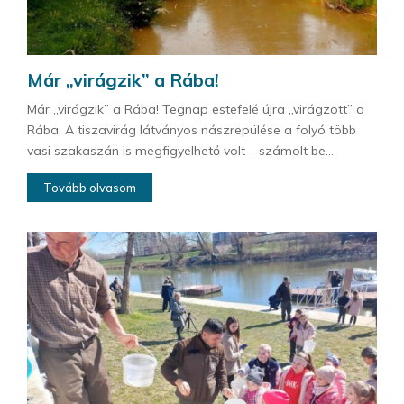
Már „virágzik” a Rába!
Már „virágzik” a Rába! Tegnap estefelé újra „virágzott” a
Rába. A tiszavirág látványos nászrepülése a folyó több
vasi szakaszán is megfigyelhető volt – számolt be...
Tovább olvasom