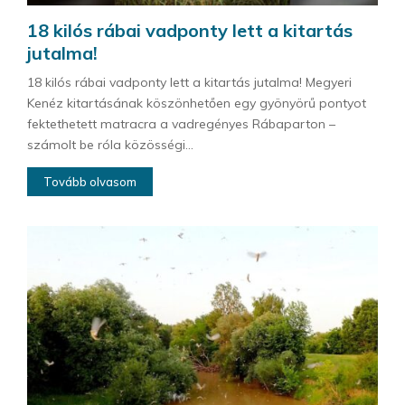
18 kilós rábai vadponty lett a kitartás
jutalma!
18 kilós rábai vadponty lett a kitartás jutalma! Megyeri
Kenéz kitartásának köszönhetően egy gyönyörű pontyot
fektethetett matracra a vadregényes Rábaparton –
számolt be róla közösségi...
Tovább olvasom