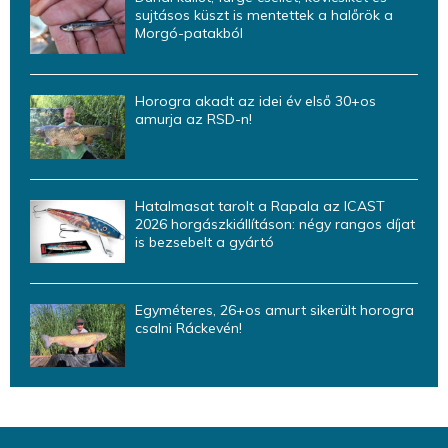
sujtásos küszt is mentettek a halőrök a
Morgó-patakból
Horogra akadt az idei év első 30+os
amurja az RSD-n!
Hatalmasat tarolt a Rapala az ICAST
2026 horgászkiállításon: négy rangos díjat
is bezsebelt a gyártó
Egyméteres, 26+os amurt sikerült horogra
csalni Ráckevén!