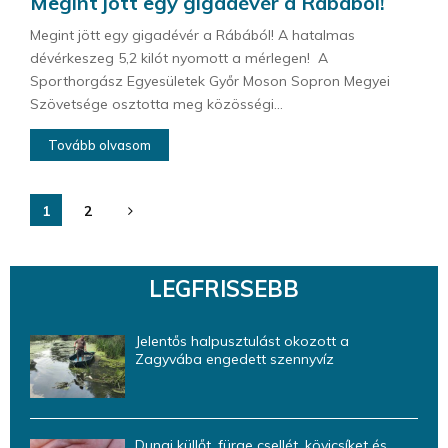
Megint jött egy gigadévér a Rábából!
Megint jött egy gigadévér a Rábából! A hatalmas
dévérkeszeg 5,2 kilót nyomott a mérlegen! A
Sporthorgász Egyesületek Győr Moson Sopron Megyei
Szövetsége osztotta meg közösségi...
Tovább olvasom
Bejegyzések
1
2
lapozása
LEGFRISSEBB
Jelentős halpusztulást okozott a
Zagyvába engedett szennyvíz
Dunai küllőt, fürge csellét, kövicsíket és