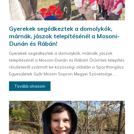
Gyerekek segédkeztek a domolykók,
márnák, jászok telepítésénél a Mosoni-
Dunán és Rábán!
Gyerekek segédkeztek a domolykók, márnák, jászok
telepítésénél a Mosoni-Dunán és Rábán! Örömteli telepítés
részleteiről számolt be közösségi oldalán a Sporthorgász
Egyesületek Győr Moson Sopron Megyei Szövetsége....
Tovább olvasom