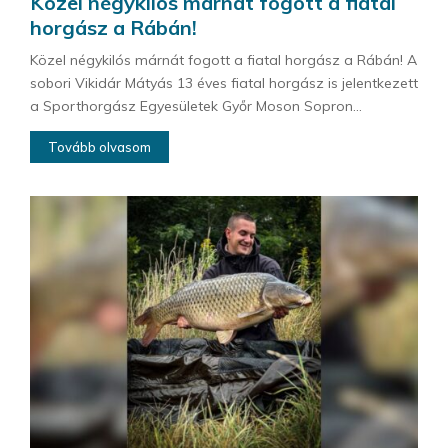
Közel négykilós márnát fogott a fiatal
horgász a Rábán!
Közel négykilós márnát fogott a fiatal horgász a Rábán! A
sobori Vikidár Mátyás 13 éves fiatal horgász is jelentkezett
a Sporthorgász Egyesületek Győr Moson Sopron...
Tovább olvasom