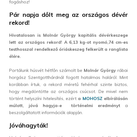
fogáshoz!
Pár napja dőlt meg az országos dévér
rekord!
Hivatalosan is Molnár György kapitális dévérkeszege
lett az országos rekord! A 6,13 kg-ot nyomó,74 cm-es
testhosszal rendelkező óriáskeszeg felkerült a ranglista
élére.
Portálunk húsvét hétfőn számolt be
Molnár György
rábai
horgász Szentgotthárdnál fogott hatalmas haláról. Mint
korábban írtuk, a rekord méretű fehérhal szinte biztos,
hogy megdöntötte az országos csúcsot. De mivel nem
történt helyszíni hitelesítés, ezért
a
MOHOSZ
elbírálásán
múlott, jóvá hagyja-e történelmi eredményt
a
beszolgáltatott információk alapján.
Jóváhagyták!