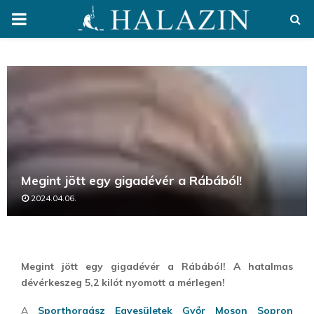
PRIMARY
MENU
Megint jött egy gigadévér a Rábából!
2024.04.06.
Megint jött egy gigadévér a Rábából! A hatalmas
dévérkeszeg 5,2 kilót nyomott a mérlegen!
A
Sporthorgász Egyesületek Győr Moson Sopron