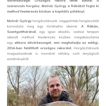
dévérkeszege! Országos rekord lehet belőle! A
szerencsés horgász, Molnár György a Rábából fogta ki
method feederezés közben a kapitális példányt
.
Molnár György
horgásztársunk nagypénteki horgászatát
koronázta meg egy történelmi sikerrel.
A Rábán,
Szentgotthárdnál
, egy igazi akadós, vadvizi terepen
sikerült method feederezés közben megakasztania
egy
akkora dévérkeszeget, ami meghaladja az eddigi,
2014-ben felállított országos rekordot.
Horgásztársunk
magazinunknak is mondott néhány szót lenyűgöző
eredményéről.