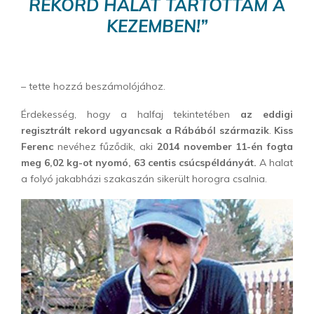
REKORD HALAT TARTOTTAM A
KEZEMBEN!”
– tette hozzá beszámolójához.
Érdekesség, hogy a halfaj tekintetében
az eddigi
regisztrált rekord ugyancsak a Rábából származik
.
Kiss
Ferenc
nevéhez fűződik, aki
2014 november 11-én fogta
meg 6,02 kg-ot nyomó, 63 centis csúcspéldányát.
A halat
a folyó jakabházi szakaszán sikerült horogra csalnia.