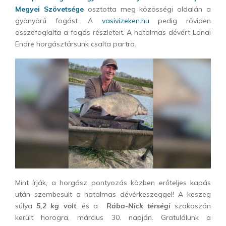
Megyei Szövetsége
osztotta meg közösségi oldalán a
gyönyörű fogást. A
vasivizeken.hu
pedig röviden
összefoglalta a fogás részleteit. A hatalmas dévért Lonai
Endre horgásztársunk csalta partra.
Mint írják, a horgász pontyozás közben erőteljes kapás
után szembesült a hatalmas dévérkeszeggel! A keszeg
súlya
5,2 kg volt
, és a
Rába-Nick térségi
szakaszán
került horogra, március 30. napján. Gratulálunk a