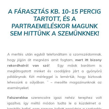
A FÁRASZTÁS KB. 10-15 PERCIG
TARTOTT,
ÉS A
PARTRAEMELÉSKOR MAGUNK
SEM HITTÜNK A SZEMÜNKNEK!
A merítés után egyből telefonáltam a szomszédomnak,
hogy jöjjön át megnézni amit fogtam,
mert itt bizony
rekordhalról van szó!
Egy másik barátom is
meglátogatott minket és csodájára járt a gyönyörű
példánynak. Két mérleggel is lemértük, hogy biztosak
lehessünk a súlyában. ” – mesélte magazinunknak az
eseményeket.
Felszerelése
szerencsére igazi nehéz terephez volt
igazítva, így méltó módon tudta le a küzdelmet a
kapitális hallal, nem nagyon kellett aggódnia a szakadás