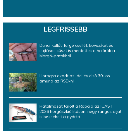
LEGFRISSEBB
Dunai küllőt, fürge csellét, kövicsíket és
sujtásos küszt is mentettek a halőrök a
Morgó-patakból
Horogra akadt az idei év első 30+os
amurja az RSD-n!
Hatalmasat tarolt a Rapala az ICAST
2026 horgászkiállításon: négy rangos díjat
is bezsebelt a gyártó