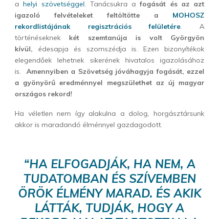
a
helyi szövetséggel
. Tanácsukra a
fogását és az azt
igazoló felvételeket feltöltötte a
MOHOSZ
rekordlistájának regisztrációs felületére
. A
történéseknek
két szemtanúja is volt Györgyön
kívül,
édesapja és szomszédja is. Ezen bizonyítékok
elegendőek lehetnek sikerének hivatalos igazolásához
is.
Amennyiben a Szövetség jóváhagyja fogását, ezzel
a gyönyörű eredménnyel megszülethet az új magyar
országos rekord!
Ha véletlen nem így alakulna a dolog, horgásztársunk
akkor is maradandó élménnyel gazdagodott.
“HA ELFOGADJÁK, HA NEM, A
TUDATOMBAN ÉS SZÍVEMBEN
ÖRÖK ÉLMÉNY MARAD. ÉS AKIK
LÁTTÁK, TUDJÁK, HOGY A