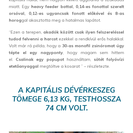
miatt. Egy
heavy feeder bottal, 0,14-es fonottal szerelt
orsóval, 0,12-es ugyancsak fonott előkével és 8-as
horog
gal akasztotta meg a hatalmas lapátot.
“Ezen a terepen,
akadók között csak ilyen felszereléssel
tudod felvenni a harcot
ezekkel a rendkívül erős halakkal.
Volt már rá példa, hogy a
30-as monofil zsinóromat úgy
tépte el egy nagyponty
, hogy magam sem hittem
el.
Csalinak egy popupot
használtam,
sötét folyóvízi
etetőanyaggal
megtöltve a kosarat ” – részletezte.
A KAPITÁLIS DÉVÉRKESZEG
TÖMEGE 6,13 KG, TESTHOSSZA
74 CM VOLT.