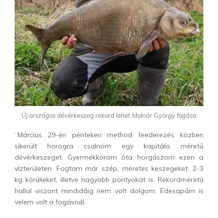
Új országos dévérkeszeg rekord lehet Molnár György fogása
“Március 29-én pénteken method feederezés közben
sikerült horogra csalnom egy kapitális méretű
dévérkeszeget. Gyermekkorom óta horgászom ezen a
vízterületen. Fogtam már szép, méretes keszegeket, 2-3
kg körülieket, illetve nagyobb pontyokat is. Rekordméretű
hallal viszont mindidáig nem volt dolgom. Edesapám is
velem volt a fogásnál.