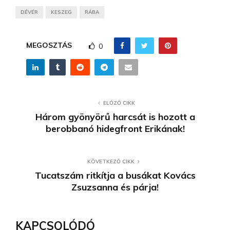
DÉVÉR
KESZEG
RÁBA
MEGOSZTÁS
0
ELŐZŐ CIKK
Három gyönyörű harcsát is hozott a
berobbanó hidegfront Erikának!
KÖVETKEZŐ CIKK
Tucatszám ritkítja a busákat Kovács
Zsuzsanna és párja!
KAPCSOLÓDÓ