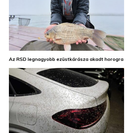
Az RSD legnagyobb ezüstkárásza akadt horogra