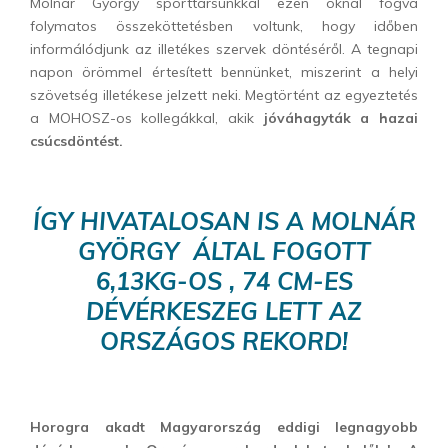
Molnár György sporttársunkkal ezen oknál fogva
folymatos összeköttetésben voltunk, hogy időben
informálódjunk az illetékes szervek döntéséről. A tegnapi
napon örömmel értesített bennünket, miszerint a helyi
szövetség illetékese jelzett neki. Megtörtént az egyeztetés
a MOHOSZ-os kollegákkal, akik
jóváhagyták a hazai
csúcsdöntést.
ÍGY HIVATALOSAN IS A MOLNÁR
GYÖRGY ÁLTAL FOGOTT
6,13KG-OS , 74 CM-ES
DÉVÉRKESZEG LETT AZ
ORSZÁGOS REKORD!
Horogra akadt Magyarország eddigi legnagyobb