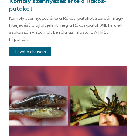
Komoly szennyezés érte a Rákos-
patakot
Komoly szennyezés érte a Rákos-patakot Szerdán nagy
kiterjedésű olajfolt jelent meg a Rákos-patak XIII. kerületi
szakaszán – számolt be róla az Infostart. A Hír13
hírportál...
Tovább olvasom