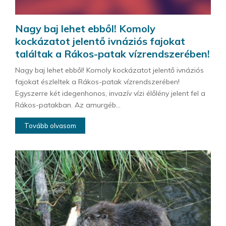
Nagy baj lehet ebből! Komoly
kockázatot jelentő ivnáziós fajokat
találtak a Rákos-patak vízrendszerében!
Nagy baj lehet ebből! Komoly kockázatot jelentő ivnáziós
fajokat észleltek a Rákos-patak vízrendszerében!
Egyszerre két idegenhonos, invazív vízi élőlény jelent fel a
Rákos-patakban. Az amurgéb...
Tovább olvasom