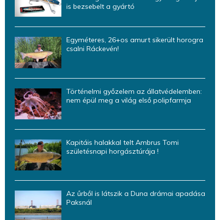
is bezsebelt a gyártó
Egyméteres, 26+os amurt sikerült horogra
csalni Ráckevén!
Történelmi győzelem az állatvédelemben:
nem épül meg a világ első polipfarmja
Kapitáis halakkal telt Ambrus Tomi
születésnapi horgásztúrája !
Az űrből is látszik a Duna drámai apadása
Paksnál