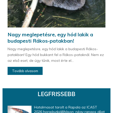
Nagy meglepetésre, egy hód lakik a
budapesti Rákos-patakban!
Nagy meglepetésre, egy hód lakik a budapesti Rákos-
patakban! Egy hód bukkant fel a Rákos-pataknál. Nem ez
az első eset, de úgy tűnik, most érte el...
Tovább olvasom
LEGFRISSEBB
Hatalmasat tarolt a Rapala az ICAST
2026 horgászkiállításon: négy rangos díjat