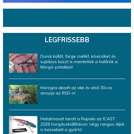
LEGFRISSEBB
Dunai küllőt, fürge csellét, kövicsíket és
sujtásos küszt is mentettek a halőrök a
Morgó-patakból
Horogra akadt az idei év első 30+os
amurja az RSD-n!
Hatalmasat tarolt a Rapala az ICAST
2026 horgászkiállításon: négy rangos díjat
is bezsebelt a gyártó