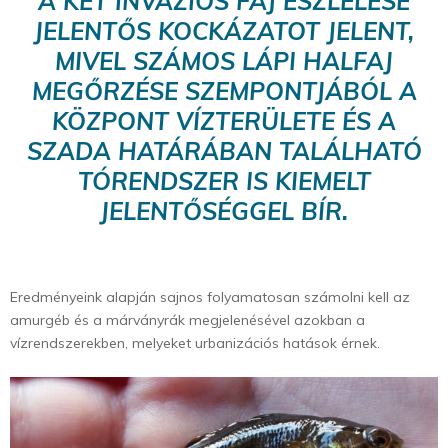
A KÉT INVÁZIÓS FAJ ÉSZLELÉSE
JELENTŐS KOCKÁZATOT JELENT,
MIVEL SZÁMOS LÁPI HALFAJ
MEGŐRZÉSE SZEMPONTJÁBÓL A
KÖZPONT VÍZTERÜLETE ÉS A
SZADA HATÁRÁBAN TALÁLHATÓ
TÓRENDSZER IS KIEMELT
JELENTŐSÉGGEL BÍR.
Eredményeink alapján sajnos folyamatosan számolni kell az
amurgéb és a márványrák megjelenésével azokban a
vízrendszerekben, melyeket urbanizációs hatások érnek.