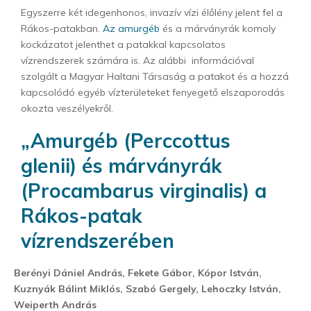
Egyszerre két idegenhonos, invazív vízi élőlény jelent fel a
Rákos-patakban.
Az amurgéb
és a márványrák komoly
kockázatot jelenthet a patakkal kapcsolatos
vízrendszerek számára is. Az alábbi információval
szolgált a Magyar Haltani Társaság a patakot és a hozzá
kapcsolódó egyéb vízterületeket fenyegető elszaporodás
okozta veszélyekről.
„Amurgéb (Perccottus
glenii) és márványrák
(Procambarus virginalis) a
Rákos-patak
vízrendszerében
Berényi Dániel András, Fekete Gábor, Kópor István,
Kuznyák Bálint Miklós, Szabó Gergely, Lehoczky István,
Weiperth András