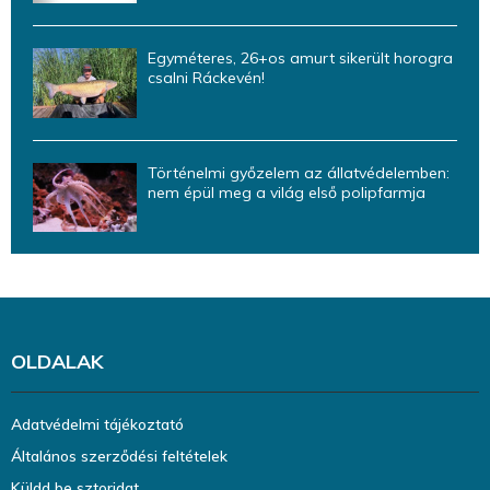
Egyméteres, 26+os amurt sikerült horogra
csalni Ráckevén!
Történelmi győzelem az állatvédelemben:
nem épül meg a világ első polipfarmja
OLDALAK
Adatvédelmi tájékoztató
Általános szerződési feltételek
Küldd be sztoridat