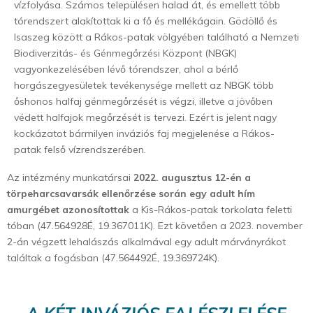
vízfolyása. Számos településen halad át, és emellett több
tórendszert alakítottak ki a fő és mellékágain. Gödöllő és
Isaszeg között a Rákos-patak völgyében található a Nemzeti
Biodiverzitás- és Génmegőrzési Központ (NBGK)
vagyonkezelésében lévő tórendszer, ahol a bérlő
horgászegyesületek tevékenysége mellett az NBGK több
őshonos halfaj génmegőrzését is végzi, illetve a jövőben
védett halfajok megőrzését is tervezi. Ezért is jelent nagy
kockázatot bármilyen inváziós faj megjelenése a Rákos-
patak felső vízrendszerében.
Az intézmény munkatársai
2022. augusztus 12-én a
törpeharcsavarsák ellenőrzése során egy adult hím
amurgébet azonosítottak
a Kis-Rákos-patak torkolata feletti
tóban (47.564928É, 19.367011K). Ezt követően a 2023. november
2-án végzett lehalászás alkalmával egy adult márványrákot
találtak a fogásban (47.564492É, 19.369724K).