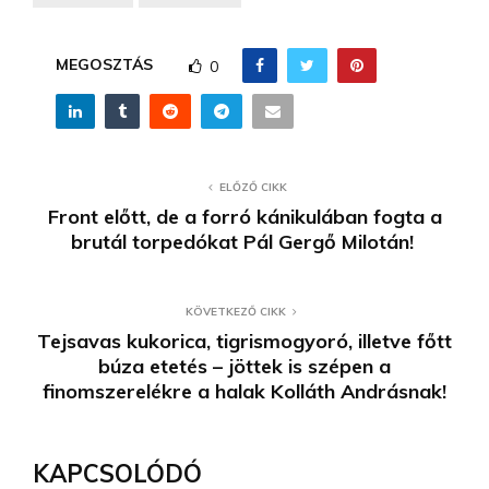
MEGOSZTÁS
0
ELŐZŐ CIKK
Front előtt, de a forró kánikulában fogta a
brutál torpedókat Pál Gergő Milotán!
KÖVETKEZŐ CIKK
Tejsavas kukorica, tigrismogyoró, illetve főtt
búza etetés – jöttek is szépen a
finomszerelékre a halak Kolláth Andrásnak!
KAPCSOLÓDÓ