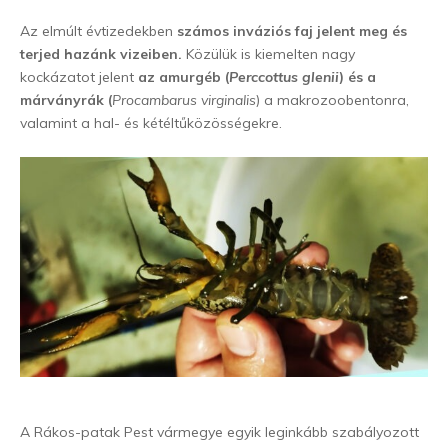
Az elmúlt évtizedekben
számos inváziós faj jelent meg és
terjed hazánk vizeiben.
Közülük is kiemelten nagy
kockázatot jelent
az amurgéb (
Perccottus glenii
) és a
márványrák (
Procambarus virginalis
) a makrozoobentonra,
valamint a hal- és kétéltűközösségekre.
A Rákos-patak Pest vármegye egyik leginkább szabályozott