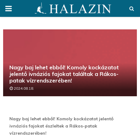
PRIMARY
MENU
Nagy baj lehet ebből! Komoly kockázatot
jelentő ivnáziós fajokat találtak a Rákos-
patak vízrendszerében!
2024.08.18.
Nagy baj lehet ebből! Komoly kockázatot jelentő
ivnáziós fajokat észleltek a Rákos-patak
vízrendszerében!