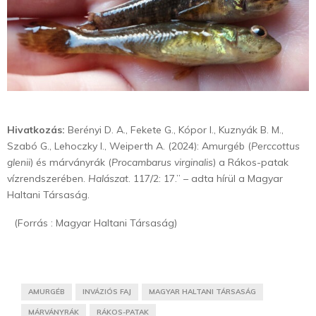
Hivatkozás:
Berényi D. A., Fekete G., Kópor I., Kuznyák B. M.,
Szabó G., Lehoczky I., Weiperth A. (2024): Amurgéb (
Perccottus
glenii
) és márványrák (
Procambarus virginalis
) a Rákos-patak
vízrendszerében.
Halászat
. 117/2: 17.” – adta hírül a Magyar
Haltani Társaság.
(Forrás : Magyar Haltani Társaság)
AMURGÉB
INVÁZIÓS FAJ
MAGYAR HALTANI TÁRSASÁG
MÁRVÁNYRÁK
RÁKOS-PATAK