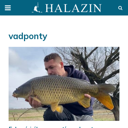
PRIMARY
MENU
vadponty