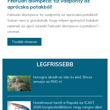
Februári álompeca: tíz vadponty az
aprócska patakból!
Februári álompeca: tíz vadponty az aprócska patakból!
Sokan nem is gondolnák, hogy milyen gyönyörű halakat
rejtenek az apró vizeink! Februári álompeca a patakon? –
címmel...
Tovább olvasom
LEGFRISSEBB
Horogra akadt az idei év első 30+os
amurja az RSD-n!
Hatalmasat tarolt a Rapala az ICAST
2026 horgászkiállításon: négy rangos díjat