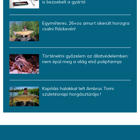
is bezsebelt a gyártó
Egyméteres, 26+os amurt sikerült horogra
csalni Ráckevén!
Történelmi győzelem az állatvédelemben:
nem épül meg a világ első polipfarmja
Kapitáis halakkal telt Ambrus Tomi
születésnapi horgásztúrája !