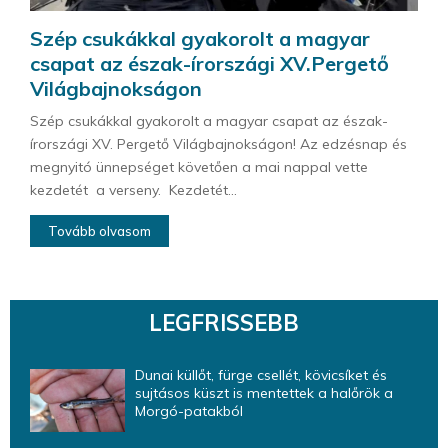
Szép csukákkal gyakorolt a magyar
csapat az észak-írországi XV.Pergető
Világbajnokságon
Szép csukákkal gyakorolt a magyar csapat az észak-
írországi XV. Pergető Világbajnokságon! Az edzésnap és
megnyitó ünnepséget követően a mai nappal vette
kezdetét a verseny. Kezdetét...
Tovább olvasom
LEGFRISSEBB
Dunai küllőt, fürge csellét, kövicsíket és
sujtásos küszt is mentettek a halőrök a
Morgó-patakból