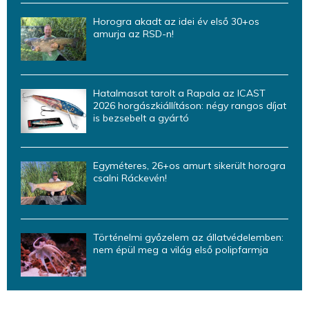
Horogra akadt az idei év első 30+os
amurja az RSD-n!
Hatalmasat tarolt a Rapala az ICAST
2026 horgászkiállításon: négy rangos díjat
is bezsebelt a gyártó
Egyméteres, 26+os amurt sikerült horogra
csalni Ráckevén!
Történelmi győzelem az állatvédelemben:
nem épül meg a világ első polipfarmja