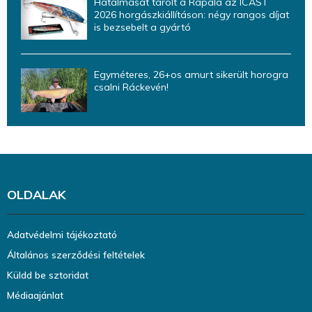
Hatalmasat tarolt a Rapala az ICAST
2026 horgászkiállításon: négy rangos díjat
is bezsebelt a gyártó
Egyméteres, 26+os amurt sikerült horogra
csalni Ráckevén!
OLDALAK
Adatvédelmi tájékoztató
Általános szerződési feltételek
Küldd be sztoridat
Médiaajánlat