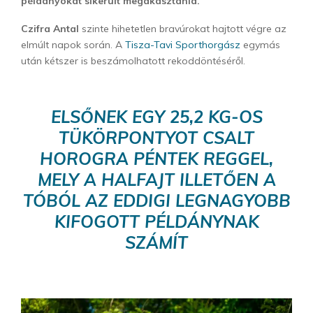
példányokat sikerült megakasztania.
Czifra Antal
szinte hihetetlen bravúrokat hajtott végre az
elmúlt napok során. A
Tisza-Tavi Sporthorgász
egymás
után kétszer is beszámolhatott rekoddöntéséről.
ELSŐNEK EGY 25,2 KG-OS
TÜKÖRPONTYOT CSALT
HOROGRA PÉNTEK REGGEL,
MELY A HALFAJT ILLETŐEN A
TÓBÓL AZ EDDIGI LEGNAGYOBB
KIFOGOTT PÉLDÁNYNAK
SZÁMÍT