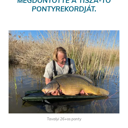
MEGDÖNTÖTTE A TISZA-TÓ
PONTYREKORDJÁT.
Tavalyi 26+os ponty