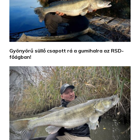
Gyönyörű süllő csapott rá a gumihalra az RSD-
főágban!