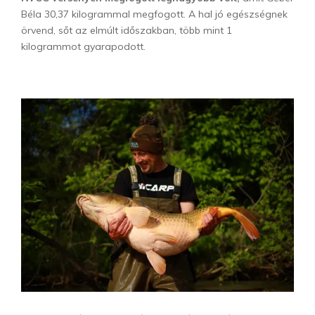
Béla 30,37 kilogrammal megfogott. A hal jó egészségnek
örvend, sőt az elmúlt időszakban, több mint 1
kilogrammot gyarapodott.