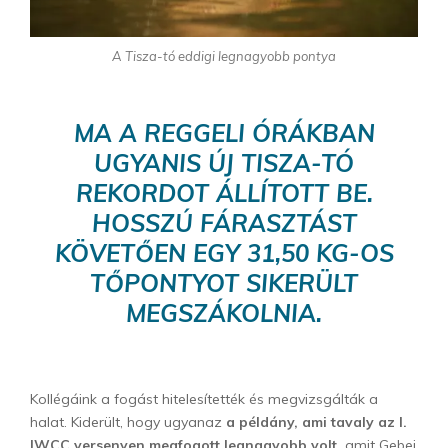
A Tisza-tó eddigi legnagyobb pontya
MA A REGGELI ÓRÁKBAN
UGYANIS ÚJ TISZA-TÓ
REKORDOT ÁLLÍTOTT BE.
HOSSZÚ FÁRASZTÁST
KÖVETŐEN EGY 31,50 KG-OS
TŐPONTYOT SIKERÜLT
MEGSZÁKOLNIA.
Kollégáink a fogást hitelesítették és megvizsgálták a
halat. Kiderült, hogy ugyanaz
a példány, ami tavaly az I.
IWCC versenyen megfogott legnagyobb volt,
amit Gebei