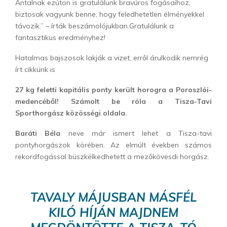
Antalnak ezúton is gratulálunk bravúros fogásaihoz,
biztosak vagyunk benne, hogy feledhetetlen élményekkel
távozik.” – írták beszámolójukban.Gratulálunk a
fantasztikus eredményhez!
Hatalmas bajszosok lakják a vizet, erről árulkodik nemrég
írt cikkünk is
27 kg feletti kapitális ponty került horogra a Poroszlói-
medencéből! Számolt be róla a Tisza-Tavi
Sporthorgász közösségi oldala.
Baráti Béla
neve már ismert lehet a Tisza-tavi
pontyhorgászok körében. Az elmúlt években számos
rekordfogással büszkélkedhetett a mezőkövesdi horgász.
TAVALY MÁJUSBAN MÁSFÉL
KILÓ HÍJÁN MAJDNEM