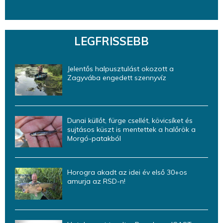
LEGFRISSEBB
Jelentős halpusztulást okozott a
Zagyvába engedett szennyvíz
Dunai küllőt, fürge csellét, kövicsíket és
sujtásos küszt is mentettek a halőrök a
Morgó-patakból
Horogra akadt az idei év első 30+os
amurja az RSD-n!