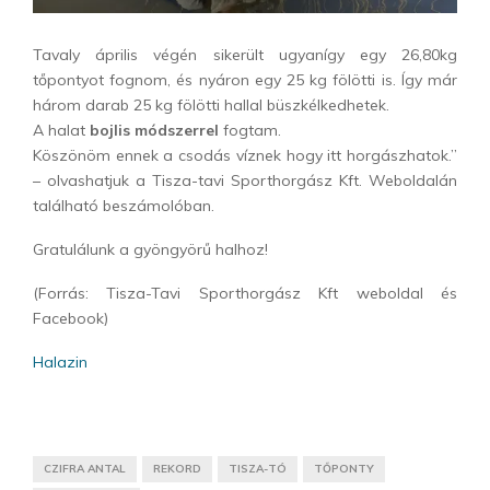
Tavaly április végén sikerült ugyanígy egy 26,80kg
tőpontyot fognom, és nyáron egy 25 kg fölötti is. Így már
három darab 25 kg fölötti hallal büszkélkedhetek.
A halat
bojlis módszerrel
fogtam.
Köszönöm ennek a csodás víznek hogy itt horgászhatok.”
– olvashatjuk a Tisza-tavi Sporthorgász Kft. Weboldalán
található beszámolóban.
Gratulálunk a gyöngyörű halhoz!
(Forrás: Tisza-Tavi Sporthorgász Kft weboldal és
Facebook)
Halazin
CZIFRA ANTAL
REKORD
TISZA-TÓ
TŐPONTY