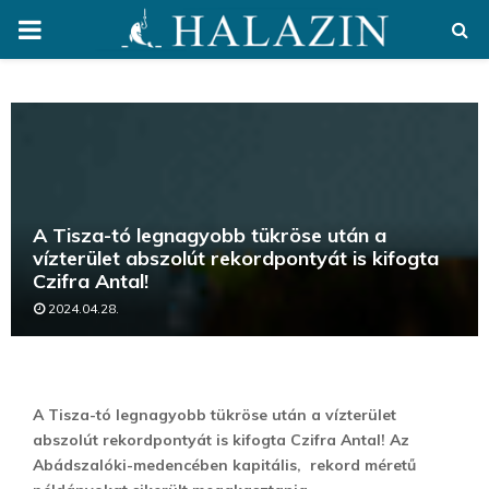
PRIMARY
MENU
A Tisza-tó legnagyobb tükröse után a
vízterület abszolút rekordpontyát is kifogta
Czifra Antal!
2024.04.28.
A Tisza-tó legnagyobb tükröse után a vízterület
abszolút rekordpontyát is kifogta Czifra Antal! Az
Abádszalóki-medencében kapitális, rekord méretű