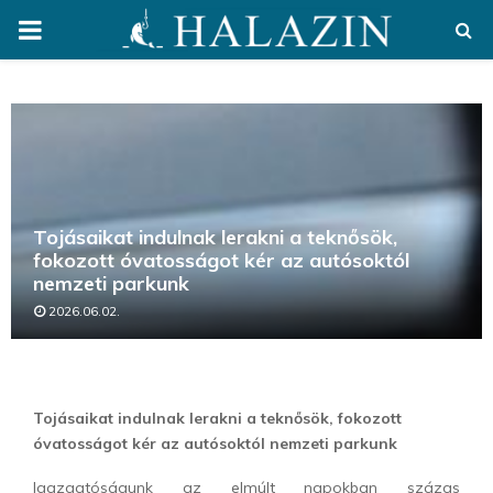
PRIMARY
MENU
Tojásaikat indulnak lerakni a teknősök,
fokozott óvatosságot kér az autósoktól
nemzeti parkunk
2026.06.02.
Tojásaikat indulnak lerakni a teknősök, fokozott
óvatosságot kér az autósoktól nemzeti parkunk
Igazgatóságunk az elmúlt napokban százas