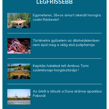
LEGFRISSEBB
Egyméteres, 26+os amurt sikerült horogra
csalni Ráckevén!
Történelmi győzelem az állatvédelemben:
nem épül meg a világ első polipfarmja
Kapitáis halakkal telt Ambrus Tomi
születésnapi horgásztúrája !
Az űrből is látszik a Duna drámai apadása
Paksnál