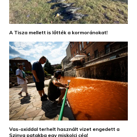
A Tisza mellett is lőtték a kormoránokat!
Vas-oxiddal terhelt használt vizet engedett a
Szinva patakba egy miskolci cég!