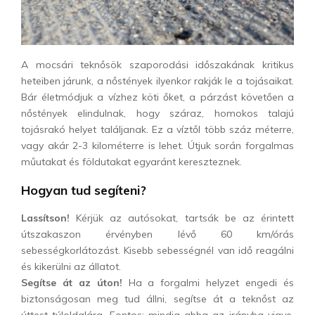
A mocsári teknősök szaporodási időszakának kritikus
heteiben járunk, a nőstények ilyenkor rakják le a tojásaikat.
Bár életmódjuk a vízhez köti őket, a párzást követően a
nőstények elindulnak, hogy száraz, homokos talajú
tojásrakó helyet találjanak. Ez a víztől több száz méterre,
vagy akár 2-3 kilométerre is lehet. Útjuk során forgalmas
műutakat és földutakat egyaránt kereszteznek.
Hogyan tud segíteni?
Lassítson!
Kérjük az autósokat, tartsák be az érintett
útszakaszon érvényben lévő 60 km/órás
sebességkorlátozást. Kisebb sebességnél van idő reagálni
és kikerülni az állatot.
Segítse át az úton!
Ha a forgalmi helyzet engedi és
biztonságosan meg tud állni, segítse át a teknőst az