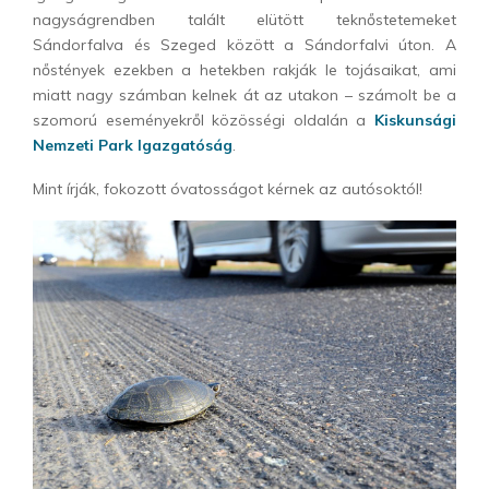
nagyságrendben talált elütött teknőstetemeket
Sándorfalva és Szeged között a Sándorfalvi úton. A
nőstények ezekben a hetekben rakják le tojásaikat, ami
miatt nagy számban kelnek át az utakon – számolt be a
szomorú eseményekről közösségi oldalán a
Kiskunsági
Nemzeti Park Igazgatóság
.
Mint írják, fokozott óvatosságot kérnek az autósoktól!