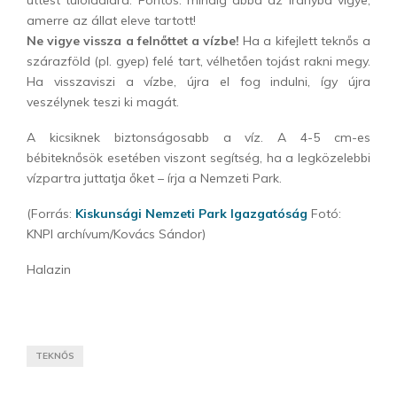
úttest túloldalára. Fontos: mindig abba az irányba vigye,
amerre az állat eleve tartott!
Ne vigye vissza a felnőttet a vízbe!
Ha a kifejlett teknős a
szárazföld (pl. gyep) felé tart, vélhetően tojást rakni megy.
Ha visszaviszi a vízbe, újra el fog indulni, így újra
veszélynek teszi ki magát.
A kicsiknek biztonságosabb a víz. A 4-5 cm-es
bébiteknősök esetében viszont segítség, ha a legközelebbi
vízpartra juttatja őket – írja a Nemzeti Park.
(Forrás:
Kiskunsági Nemzeti Park Igazgatóság
Fotó:
KNPI archívum/Kovács Sándor)
Halazin
TEKNŐS