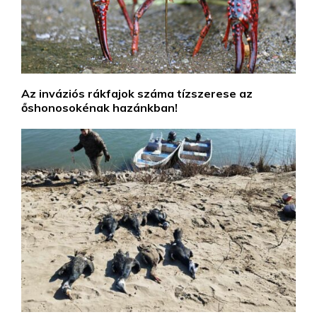
Az inváziós rákfajok száma tízszerese az
őshonosokénak hazánkban!