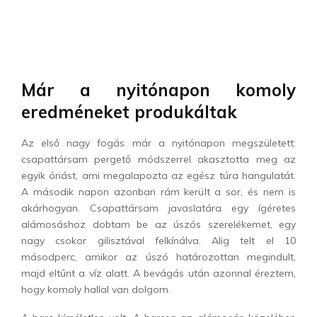
Már a nyitónapon komoly
eredméneket produkáltak
Az első nagy fogás már a nyitónapon megszületett:
csapattársam pergető módszerrel akasztotta meg az
egyik óriást, ami megalapozta az egész túra hangulatát.
A második napon azonban rám került a sor, és nem is
akárhogyan. Csapattársam javaslatára egy ígéretes
alámosáshoz dobtam be az úszós szerelékemet, egy
nagy csokor gilisztával felkínálva. Alig telt el 10
másodperc, amikor az úszó határozottan megindult,
majd eltűnt a víz alatt. A bevágás után azonnal éreztem,
hogy komoly hallal van dolgom.