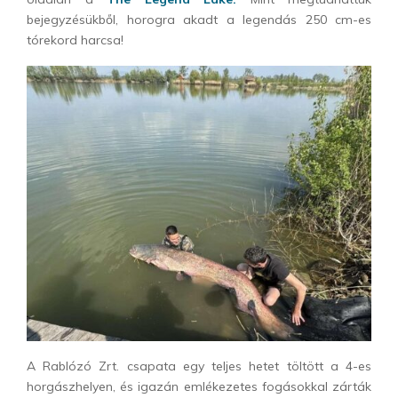
bejegyzésükből, horogra akadt a legendás 250 cm-es
tórekord harcsa!
A Rablózó Zrt. csapata egy teljes hetet töltött a 4-es
horgászhelyen, és igazán emlékezetes fogásokkal zárták