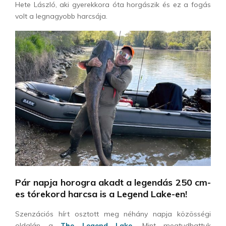
Hete László, aki gyerekkora óta horgászik és ez a fogás
volt a legnagyobb harcsája.
Pár napja horogra akadt a legendás 250 cm-
es tórekord harcsa is a Legend Lake-en!
Szenzációs hírt osztott meg néhány napja közösségi
oldalán a
The Legend Lake.
Mint megtudhattuk