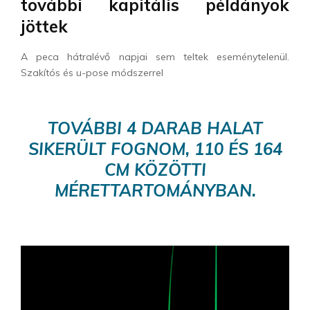
további kapitális példányok
jöttek
A peca hátralévő napjai sem teltek eseménytelenül.
Szakítós és u-pose módszerrel
TOVÁBBI 4 DARAB HALAT
SIKERÜLT FOGNOM, 110 ÉS 164
CM KÖZÖTTI
MÉRETTARTOMÁNYBAN.