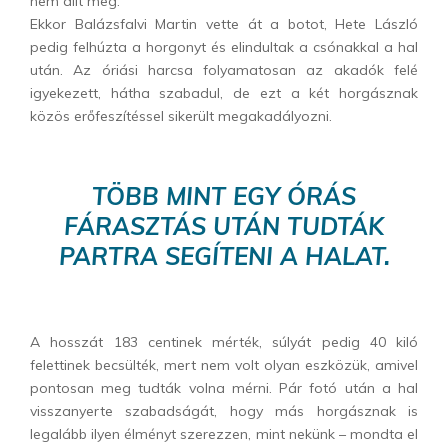
nem állt meg.
Ekkor Balázsfalvi Martin vette át a botot, Hete László
pedig felhúzta a horgonyt és elindultak a csónakkal a hal
után. Az óriási harcsa folyamatosan az akadók felé
igyekezett, hátha szabadul, de ezt a két horgásznak
közös erőfeszítéssel sikerült megakadályozni.
TÖBB MINT EGY ÓRÁS
FÁRASZTÁS UTÁN TUDTÁK
PARTRA SEGÍTENI A HALAT.
A hosszát 183 centinek mérték, súlyát pedig 40 kiló
felettinek becsülték, mert nem volt olyan eszközük, amivel
pontosan meg tudták volna mérni. Pár fotó után a hal
visszanyerte szabadságát, hogy más horgásznak is
legalább ilyen élményt szerezzen, mint nekünk – mondta el