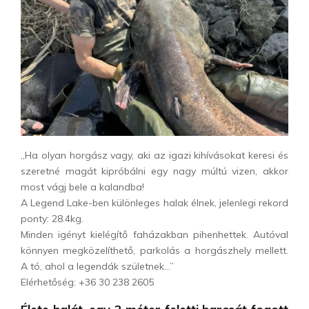
„Ha olyan horgász vagy, aki az igazi kihívásokat keresi és
szeretné magát kipróbálni egy nagy múltú vizen, akkor
most vágj bele a kalandba!
A Legend Lake-ben különleges halak élnek, jelenlegi rekord
ponty: 28.4kg.
Minden igényt kielégítő faházakban pihenhettek. Autóval
könnyen megközelíthető, parkolás a horgászhely mellett.
A tó, ahol a legendák születnek…”
Elérhetőség: +36 30 238 2605