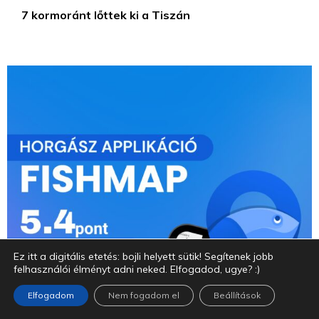
7 kormoránt lőttek ki a Tiszán
Ez itt a digitális etetés: bojli helyett sütik! Segítenek jobb
felhasználói élményt adni neked. Elfogadod, ugye? :)
Elfogadom
Nem fogadom el
Beállítások