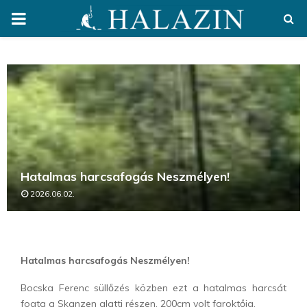
PRIMARY
MENU
Hatalmas harcsafogás Neszmélyen!
2026.06.02.
Hatalmas harcsafogás Neszmélyen!
Bocska Ferenc süllőzés közben ezt a hatalmas harcsát
fogta a Skanzen alatti részen, 200cm volt faroktőig.