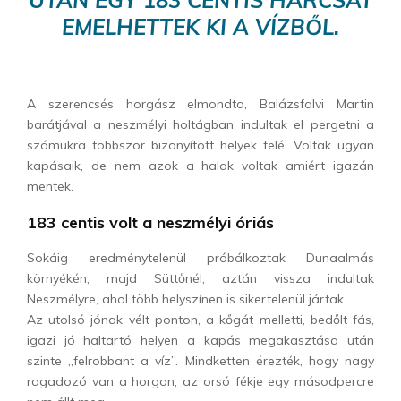
EMELHETTEK KI A VÍZBŐL.
A szerencsés horgász elmondta, Balázsfalvi Martin
barátjával a neszmélyi holtágban indultak el pergetni a
számukra többször bizonyított helyek felé. Voltak ugyan
kapásaik, de nem azok a halak voltak amiért igazán
mentek.
183 centis volt a neszmélyi óriás
Sokáig eredménytelenül próbálkoztak Dunaalmás
környékén, majd Süttőnél, aztán vissza indultak
Neszmélyre, ahol több helyszínen is sikertelenül jártak.
Az utolsó jónak vélt ponton, a kőgát melletti, bedőlt fás,
igazi jó haltartó helyen a kapás megakasztása után
szinte „felrobbant a víz”. Mindketten érezték, hogy nagy
ragadozó van a horgon, az orsó fékje egy másodpercre