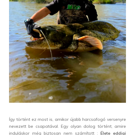
Így történt ez most is, amikor újabb harcsafogó versenyre
nevezett be csapatával. Egy olyan dolog történt, amire
induláskor még biztosan nem számított :
Élete eddigi