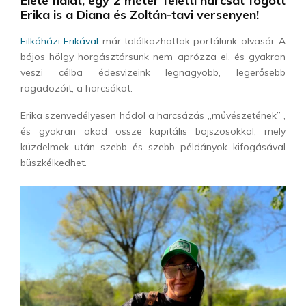
Élete halát, egy 2 méter feletti harcsát fogott
Erika is a Diana és Zoltán-tavi versenyen!
Filkóházi Erikával
már találkozhattak portálunk olvasói. A
bájos hölgy horgásztársunk nem aprózza el, és gyakran
veszi célba édesvizeink legnagyobb, legerősebb
ragadozóit, a harcsákat.
Erika szenvedélyesen hódol a harcsázás „művészetének” ,
és gyakran akad össze kapitális bajszosokkal, mely
küzdelmek után szebb és szebb példányok kifogásával
büszkélkedhet.