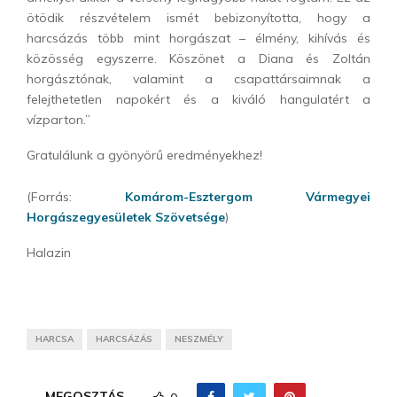
ötödik részvételem ismét bebizonyította, hogy a
harcsázás több mint horgászat – élmény, kihívás és
közösség egyszerre. Köszönet a Diana és Zoltán
horgásztónak, valamint a csapattársaimnak a
felejthetetlen napokért és a kiváló hangulatért a
vízparton.”
Gratulálunk a gyönyörű eredményekhez!
(Forrás:
Komárom-Esztergom Vármegyei
Horgászegyesületek Szövetsége
)
Halazin
HARCSA
HARCSÁZÁS
NESZMÉLY
MEGOSZTÁS