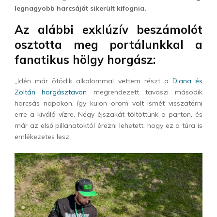
legnagyobb harcsáját sikerült kifognia.
Az alábbi exklúzív beszámolót
osztotta meg portálunkkal a
fanatikus hölgy horgász:
„Idén már ötödik alkalommal vettem részt a
Diana és
Zoltán horgásztavon
megrendezett tavaszi második
harcsás napokon, így külön öröm volt ismét visszatérni
erre a kiváló vízre. Négy éjszakát töltöttünk a parton, és
már az első pillanatoktól érezni lehetett, hogy ez a túra is
emlékezetes lesz.