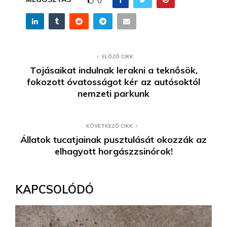
0
ELŐZŐ CIKK
Tojásaikat indulnak lerakni a teknősök,
fokozott óvatosságot kér az autósoktól
nemzeti parkunk
KÖVETKEZŐ CIKK
Állatok tucatjainak pusztulását okozzák az
elhagyott horgászzsinórok!
KAPCSOLÓDÓ