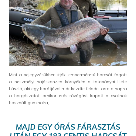
Mint a bejegyzésükben írják, emberméretű harcsát fogott
a neszmélyi hajóskanzen környékén a tatabányai Hete
László, aki egy barátjával már kezdte feladni arra a napra
a horgászatot, amikor erős rávágást kapott a csalinak
használt gumihalra,
MAJD EGY ÓRÁS FÁRASZTÁS
UTÁN EGY 183 CENTIS HARCSÁT