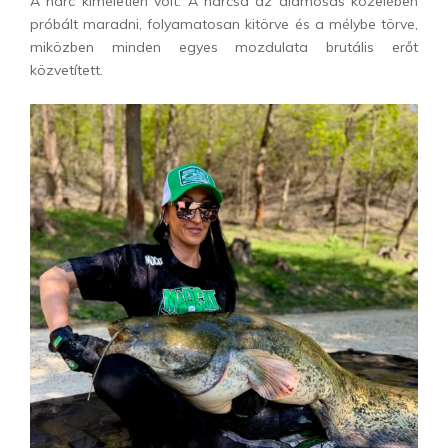
A harc kíméletlen volt. A harcsa az alámosás közelében
próbált maradni, folyamatosan kitörve és a mélybe törve,
miközben minden egyes mozdulata brutális erőt
közvetített.