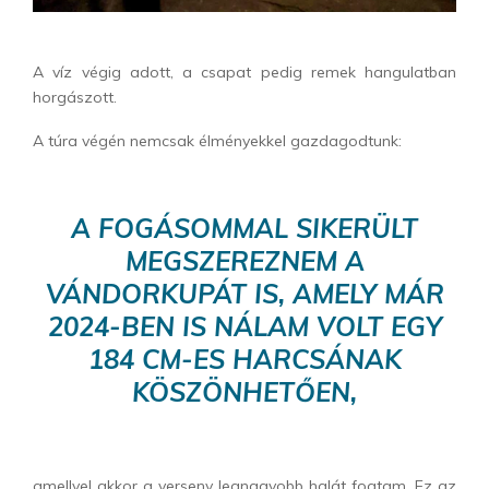
A víz végig adott, a csapat pedig remek hangulatban
horgászott.
A túra végén nemcsak élményekkel gazdagodtunk:
A FOGÁSOMMAL SIKERÜLT
MEGSZEREZNEM A
VÁNDORKUPÁT IS, AMELY MÁR
2024-BEN IS NÁLAM VOLT EGY
184 CM-ES HARCSÁNAK
KÖSZÖNHETŐEN,
amellyel akkor a verseny legnagyobb halát fogtam. Ez az