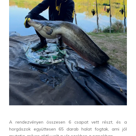
A rendezvényen összesen 6 csapat vett részt, és a
horgászok együttesen 65 darab halat fogtak, ami jól
mutatja, milyen aktív volt a víz ezekben a napokban.