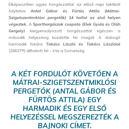
Elképesztően ügyes horgászattal, az előző napi taktikát
folytatva
Antal Gábor és Fürtös Attila (Mátrai-
Szigetszentmiklósi pergetők) 14 hallal az első helyen
végeztek.
A
Sporthorgászok csapata (Elek Gyula és Oláh
Gergely)
kiegyensúlyozott horgászattal egészen a
második helyezésig küzdötte fel magát. A dobogó
harmadik fokára
Takács László és Takács Lászlóné
(26637!!!) állhatott fel – írta a Szövetség.
A KÉT FORDULÓT KÖVETŐEN A
MÁTRAI-SZIGETSZENTMIKLÓSI
PERGETŐK (ANTAL GÁBOR ÉS
FÜRTÖS ATTILA) EGY
HARMADIK ÉS EGY ELSŐ
HELYEZÉSSEL MEGSZEREZTÉK A
BAJNOKI CÍMET.