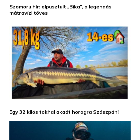
Szomorú hír: elpusztult „Bika”, a legendás
mátravízi töves
Egy 32 kilós tokhal akadt horogra Szászpán!