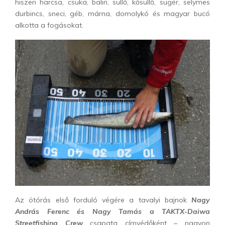
hiszen harcsa, csuka, balin, süllő, kősüllő, sügér, selymes
durbincs, sneci, géb, márna, domolykó és magyar bucó
alkotta a fogásokat.
Az ötórás első forduló végére a tavalyi bajnok
Nagy
András Ferenc és Nagy Tamás
a TAKTX-Daiwa
Streetfishing Crew
csapata címvédőként – nagyon