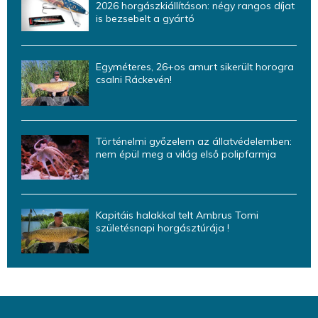
2026 horgászkiállításon: négy rangos díjat
is bezsebelt a gyártó
Egyméteres, 26+os amurt sikerült horogra
csalni Ráckevén!
Történelmi győzelem az állatvédelemben:
nem épül meg a világ első polipfarmja
Kapitáis halakkal telt Ambrus Tomi
születésnapi horgásztúrája !