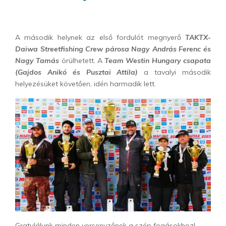
A második helynek az első fordulót megnyerő
TAKTX-
Daiwa Streetfishing Crew párosa Nagy András Ferenc és
Nagy Tamás
örülhetett. A
Team Westin Hungary csapata
(Gajdos Anikó és Pusztai Attila)
a tavalyi második
helyezésüket követően, idén harmadik lett.
Gratulálunk minden versenyzőnek a szép fogásokhoz!