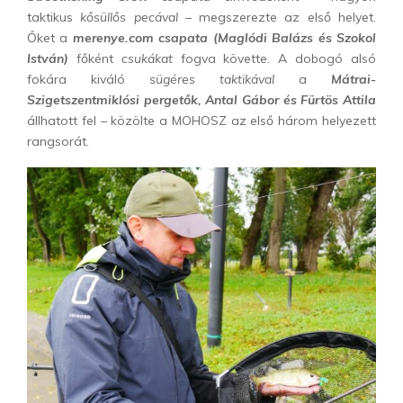
taktikus
kősüllős pecával
– megszerezte az első helyet.
Őket a
merenye.com csapata (Maglódi Balázs és Szokol
István)
főként
csukákat
fogva követte. A dobogó alsó
fokára kiváló
sügéres taktikával
a
Mátrai-
Szigetszentmiklósi pergetők, Antal Gábor és Fürtös Attila
állhatott fel – közölte a MOHOSZ az első három helyezett
rangsorát.