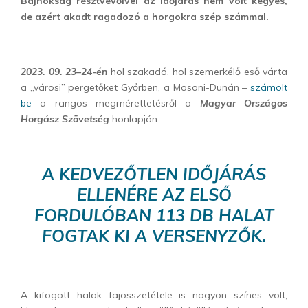
Bajnokság résztvevőivel az időjárás nem volt kegyes,
de azért akadt ragadozó a horgokra szép számmal.
2023. 09. 23–24-én
hol szakadó, hol szemerkélő eső várta
a „városi” pergetőket Győrben, a Mosoni-Dunán –
számolt
be
a rangos megmérettetésről a
Magyar Országos
Horgász Szövetség
honlapján.
A KEDVEZŐTLEN IDŐJÁRÁS
ELLENÉRE AZ ELSŐ
FORDULÓBAN 113 DB HALAT
FOGTAK KI A VERSENYZŐK.
A kifogott halak fajösszetétele is nagyon színes volt,