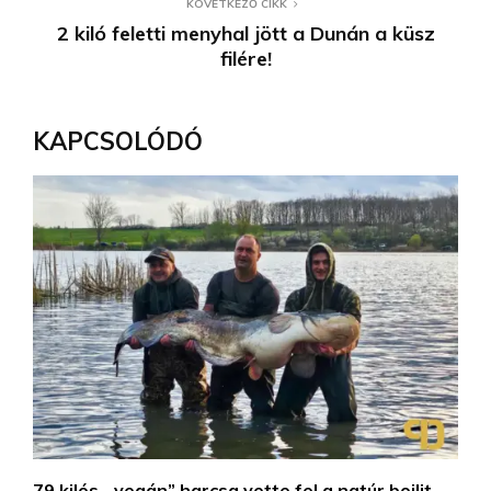
KÖVETKEZŐ CIKK
2 kiló feletti menyhal jött a Dunán a küsz
filére!
KAPCSOLÓDÓ
79 kilós, „vegán” harcsa vette fel a natúr bojlit