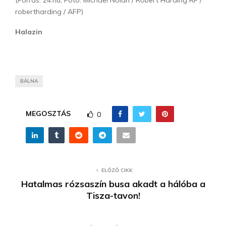
(Forrás: 24.hu, Fotó: Michael Nolan / Robert Harding RF /
robertharding / AFP)
Halazin
BÁLNA
MEGOSZTÁS
0
ELŐZŐ CIKK
Hatalmas rózsaszín busa akadt a hálóba a
Tisza-tavon!