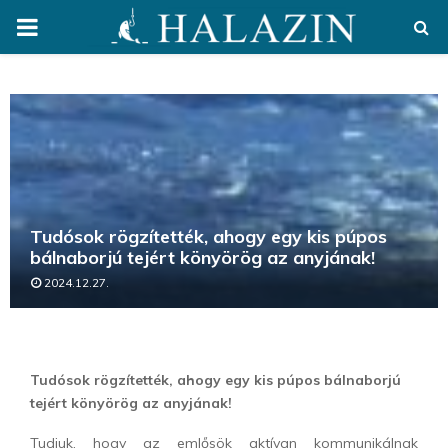
PRIMARY
MENU
Tudósok rögzítették, ahogy egy kis púpos
bálnaborjú tejért könyörög az anyjának!
2024.12.27.
Tudósok rögzítették, ahogy egy kis púpos bálnaborjú
tejért könyörög az anyjának!
Tudjuk, hogy az emlősök aktívan kommunikálnak