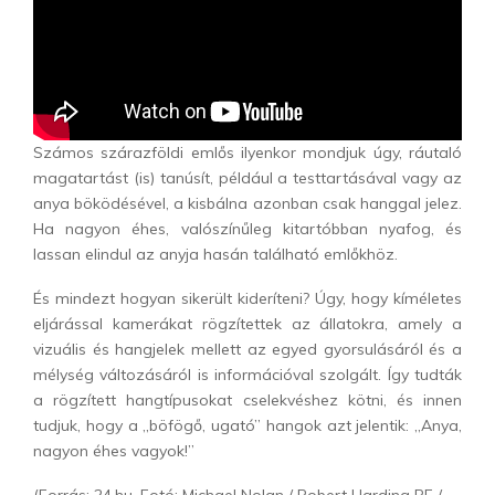
Számos szárazföldi emlős ilyenkor mondjuk úgy, ráutaló
magatartást (is) tanúsít, például a testtartásával vagy az
anya böködésével, a kisbálna azonban csak hanggal jelez.
Ha nagyon éhes, valószínűleg kitartóbban nyafog, és
lassan elindul az anyja hasán található emlőkhöz.
És mindezt hogyan sikerült kideríteni? Úgy, hogy kíméletes
eljárással kamerákat rögzítettek az állatokra, amely a
vizuális és hangjelek mellett az egyed gyorsulásáról és a
mélység változásáról is információval szolgált. Így tudták
a rögzített hangtípusokat cselekvéshez kötni, és innen
tudjuk, hogy a „böfögő, ugató” hangok azt jelentik: „Anya,
nagyon éhes vagyok!”