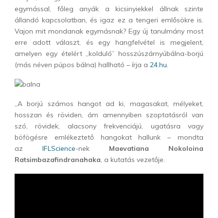
egymással, főleg anyák a kicsinyiekkel állnak szinte
állandó kapcsolatban, és igaz ez a tengeri emlősökre is.
Vajon mit mondanak egymásnak? Egy új tanulmány most
erre adott választ, és egy hangfelvétel is megjelent,
amelyen egy ételért „kolduló” hosszúszárnyúbálna-borjú
(más néven púpos bálna) hallható – írja a
24.hu.
„A borjú számos hangot ad ki, magasakat, mélyeket,
hosszan és röviden, ám amennyiben szoptatásról van
szó, rövidek, alacsony frekvenciájú, ugatásra vagy
böfögésre emlékeztető hangokat hallunk – mondta
az
IFLScience
-nek
Maevatiana Nokoloina
Ratsimbazafindranahaka
, a kutatás vezetője.