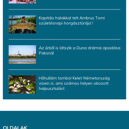
Kapitáis halakkal telt Ambrus Tomi
születésnapi horgásztúrája !
Az űrből is látszik a Duna drámai apadása
Paksnál
Hőhullám tombol Kelet-Németország
vizein is, ami számos helyen okozott
halpusztulást
OLDALAK