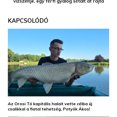
vízszintje, egy férfi gyalog sétált át rajta
KAPCSOLÓDÓ
Az Orosi Tó kapitális halait vette célba új
csalikkal a fiatal tehetség, Potyók Ákos!