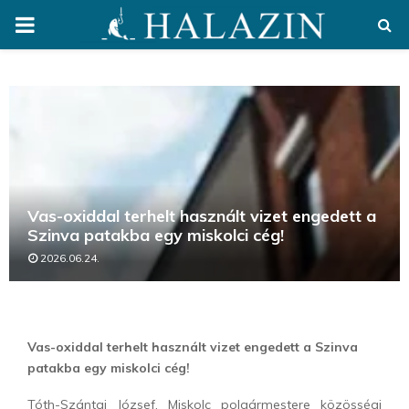
PRIMARY
MENU
Vas-oxiddal terhelt használt vizet engedett a
Szinva patakba egy miskolci cég!
2026.06.24.
Vas-oxiddal terhelt használt vizet engedett a Szinva
patakba egy miskolci cég!
Tóth-Szántai József, Miskolc polgármestere közösségi