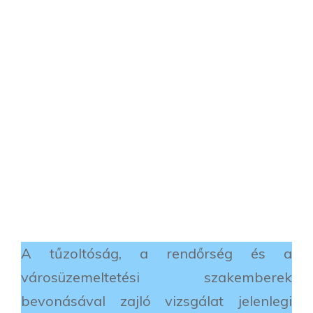
A tűzoltóság, a rendőrség és a
városüzemeltetési szakemberek
bevonásával zajló vizsgálat jelenlegi