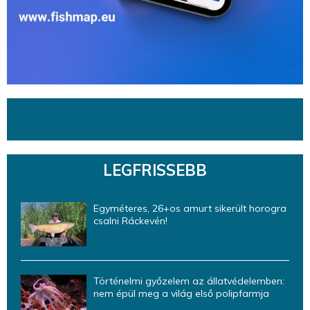
LEGFRISSEBB
Egyméteres, 26+os amurt sikerült horogra
csalni Ráckevén!
Történelmi győzelem az állatvédelemben:
nem épül meg a világ első polipfarmja