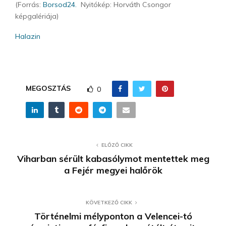
(Forrás:
Borsod24.
Nyitókép: Horváth Csongor
képgalériája)
Halazin
MEGOSZTÁS
0
ELŐZŐ CIKK
Viharban sérült kabasólymot mentettek meg
a Fejér megyei halőrök
KÖVETKEZŐ CIKK
Történelmi mélyponton a Velencei-tó