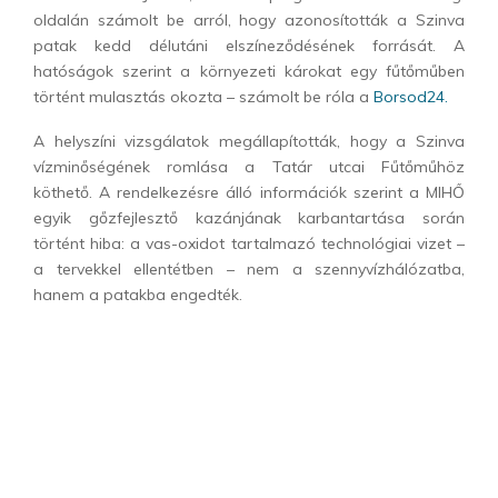
oldalán számolt be arról, hogy azonosították a Szinva
patak kedd délutáni elszíneződésének forrását. A
hatóságok szerint a környezeti károkat egy fűtőműben
történt mulasztás okozta – számolt be róla a
Borsod24.
A helyszíni vizsgálatok megállapították, hogy a Szinva
vízminőségének romlása a Tatár utcai Fűtőműhöz
köthető. A rendelkezésre álló információk szerint a MIHŐ
egyik gőzfejlesztő kazánjának karbantartása során
történt hiba: a vas-oxidot tartalmazó technológiai vizet –
a tervekkel ellentétben – nem a szennyvízhálózatba,
hanem a patakba engedték.