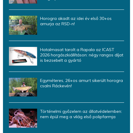
Horogra akadt az idei év első 30+os
amurja az RSD-n!
Hatalmasat tarolt a Rapala az ICAST
2026 horgászkiállításon: négy rangos díjat
is bezsebelt a gyártó
Egyméteres, 26+os amurt sikerült horogra
csalni Ráckevén!
Történelmi győzelem az állatvédelemben:
nem épül meg a világ első polipfarmja