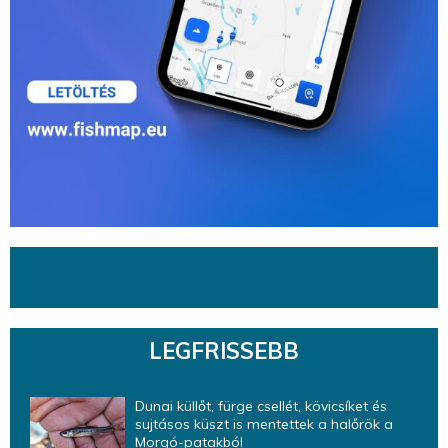
LEGFRISSEBB
Dunai küllőt, fürge csellét, kövicsíket és
sujtásos küszt is mentettek a halőrök a
Morgó-patakból