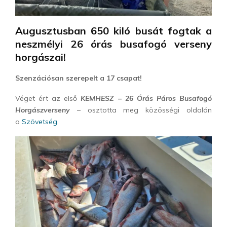
Augusztusban 650 kiló busát fogtak a
neszmélyi 26 órás busafogó verseny
horgászai!
Szenzációsan szerepelt a 17 csapat!
Véget ért az első
KEMHESZ – 26 Órás Páros Busafogó
Horgászverseny
– osztotta meg közösségi oldalán
a
Szövetség
.