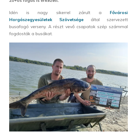
20+os fogás is érkezett.
Idén is nagy sikerrel zárult a
Fővárosi
Horgászegyesületek Szövetsége
által szervezett
busafogó verseny. A részt vevő csapatok szép számmal
fogdosták a busákat.