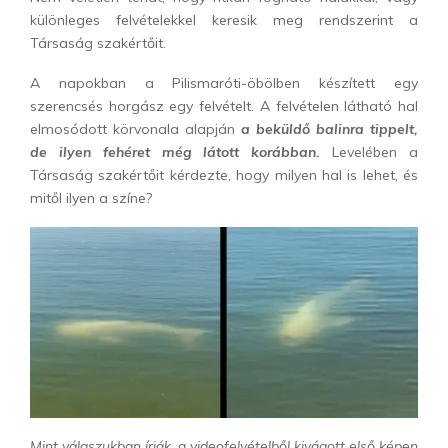
különleges felvételekkel keresik meg rendszerint a
Társaság szakértőit.
A napokban a Pilismaróti-öbölben készített egy
szerencsés horgász egy felvételt. A felvételen látható hal
elmosódott körvonala alapján
a beküldő balinra tippelt,
de ilyen fehéret még látott korábban.
Levelében a
Társaság szakértőit kérdezte, hogy milyen hal is lehet, és
mitől ilyen a színe?
Mint válaszukban írják, a videofelvételből kivágott első képen