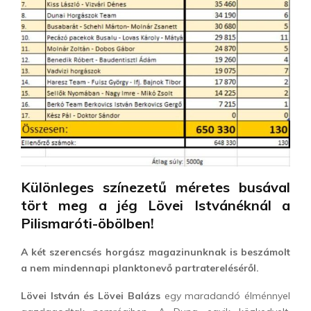
Különleges színezetű méretes busával
tört meg a jég Lövei Istvánéknál a
Pilismaróti-öbölben!
A két szerencsés horgász magazinunknak is beszámolt
a nem mindennapi planktonevő partratereléséről.
Lövei István és Lövei Balázs
egy maradandó élménnyel