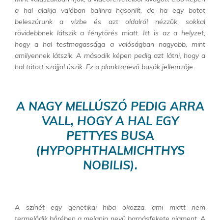
a hal alakja valóban balinra hasonlít, de ha egy botot
beleszúrunk a vízbe és azt oldalról nézzük, sokkal
rövidebbnek látszik a fénytörés miatt. Itt is az a helyzet,
hogy a hal testmagassága a valóságban nagyobb, mint
amilyennek látszik. A második képen pedig azt látni, hogy a
hal tátott szájjal úszik.
Ez a planktonevő busák jellemzője.
A NAGY MELLÚSZÓ PEDIG ARRA
VALL, HOGY A HAL EGY
PETTYES BUSA
(HYPOPHTHALMICHTHYS
NOBILIS).
A színét egy genetikai hiba okozza, ami miatt nem
termelődik bőrében a melanin nevű barnásfekete pigment. A