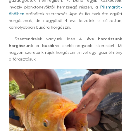
gazdagodtak nemrégiben. A Duna egyik közkedvelt,
invazív planktonevőktől hemzsegő részén, a
Pilismaróti-
öbölben
próbáltak szerencsét. Apa és fia évek óta együtt
horgásznak, de nagyjából 4 éve kezdtek el célzottan,
komolyabban busára horgászni.
” Szentendreiek vagyunk. Idén
4. éve horgászunk
horgászunk a busákra
kisebb-nagyobb sikerekkel. Mi
nagyon szeretünk rájuk horgászni ,mivel egy igazi élmény
a fárasztásuk.