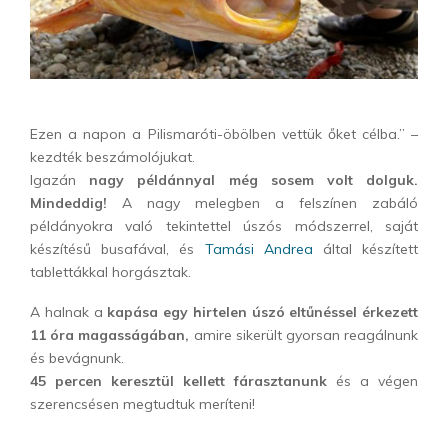
Ezen a napon a Pilismaróti-öbölben vettük őket célba.” –
kezdték beszámolójukat.
Igazán
nagy példánnyal még sosem volt dolguk.
Mindeddig!
A nagy melegben a felszínen zabáló
példányokra való tekintettel úszós módszerrel, saját
készítésű busafával, és
Tamási Andrea
által készített
tablettákkal horgásztak.
A halnak a
kapása egy hirtelen úszó eltűnéssel érkezett
11 óra magasságában,
amire sikerült gyorsan reagálnunk
és bevágnunk.
45 percen keresztül kellett fárasztanunk
és a végen
szerencsésen megtudtuk meríteni!