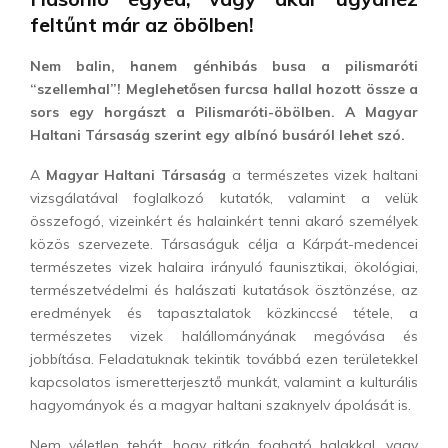
feltűnt már az öbölben!
Nem balin, hanem génhibás busa a pilismaróti
“szellemhal”! Meglehetősen furcsa hallal hozott össze a
sors egy horgászt a Pilismaróti-öbölben. A Magyar
Haltani Társaság szerint egy albínó busáról lehet szó.
A
Magyar Haltani Társaság
a természetes vizek haltani
vizsgálatával foglalkozó kutatók, valamint a velük
összefogó, vizeinkért és halainkért tenni akaró személyek
közös szervezete. Társaságuk célja a Kárpát-medencei
természetes vizek halaira irányuló faunisztikai, ökológiai,
természetvédelmi és halászati kutatások ösztönzése, az
eredmények és tapasztalatok közkinccsé tétele, a
természetes vizek halállományának megóvása és
jobbítása. Feladatuknak tekintik továbbá ezen területekkel
kapcsolatos ismeretterjesztő munkát, valamint a kulturális
hagyományok és a magyar haltani szaknyelv ápolását is.
Nem véletlen tehát, hogy ritkán fogható halakkal, vagy