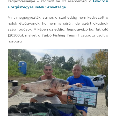
csapatversenye
– számolt be az eseményről a
Fővárosi
Horgászegyesületek Szövetsége
.
Mint megjegyezték, sajnos a szél eddig nem kedvezett a
halak étvágyának, ha nem is sűrűn, de azért akadnak
szép fogások. A képen
az eddigi legnagyobb hal látható
(20300g)
, melyet a
Turbó Fishing Team
I. csapata csalt a
horogra.