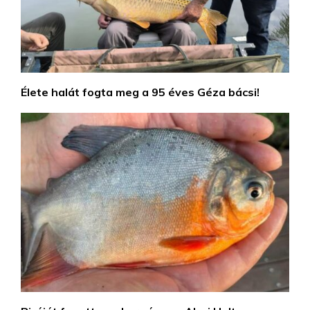
Élete halát fogta meg a 95 éves Géza bácsi!