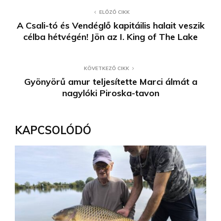
ELŐZŐ CIKK
A Csali-tó és Vendéglő kapitáilis halait veszik
célba hétvégén! Jön az I. King of The Lake
KÖVETKEZŐ CIKK
Gyönyörű amur teljesítette Marci álmát a
nagylóki Piroska-tavon
KAPCSOLÓDÓ