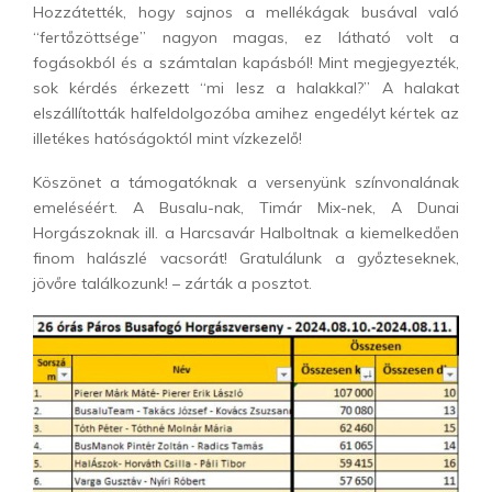
Hozzátették, hogy sajnos a mellékágak busával való
“fertőzöttsége” nagyon magas, ez látható volt a
fogásokból és a számtalan kapásból! Mint megjegyezték,
sok kérdés érkezett “mi lesz a halakkal?” A halakat
elszállították halfeldolgozóba amihez engedélyt kértek az
illetékes hatóságoktól mint vízkezelő!
Köszönet a támogatóknak a versenyünk színvonalának
emeléséért. A Busalu-nak, Timár Mix-nek, A Dunai
Horgászoknak ill. a Harcsavár Halboltnak a kiemelkedően
finom halászlé vacsorát! Gratulálunk a győzteseknek,
jövőre találkozunk! – zárták a posztot.