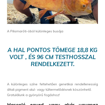
A Pilismaróti-öböl különleges busája
A HAL PONTOS TÖMEGE 18,8 KG
VOLT , ÉS 96 CM TESTHOSSZAL
RENDELKEZETT.
A különleges színe feltehetően genetikai rendellenesség
általi pigment alul- vagy túltermelődésnek köszönhető.
Gratulálunk a gyönyörű fogáshoz!
Hasonló egyed, vagy akár ugyanez