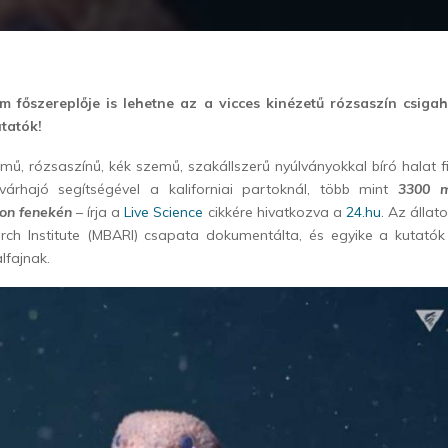
lm főszereplője is lehetne az a vicces kinézetű rózsaszín csiga
utatók!
mű, rózsaszínű, kék szemű, szakállszerű nyúlványokkal bíró halat 
úvárhajó segítségével a kaliforniai partoknál, több mint
3300 m
on fenekén
– írja a
Live Science
cikkére hivatkozva a
24.hu
. Az állat
ch Institute (MBARI) csapata dokumentálta, és egyike a kutatók á
lfajnak.