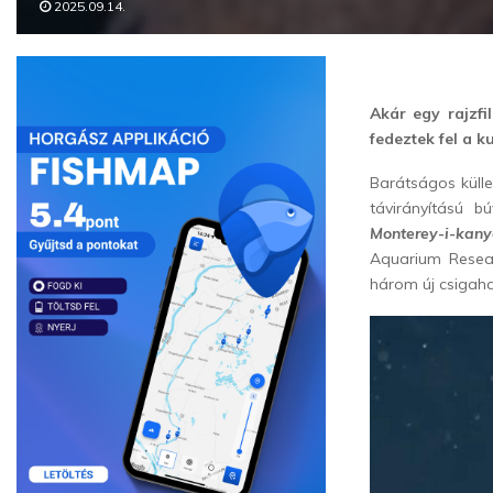
2025.09.14.
Akár egy rajzfi
fedeztek fel a k
Barátságos külle
távirányítású b
Monterey-i-kany
Aquarium Resear
három új csigaha