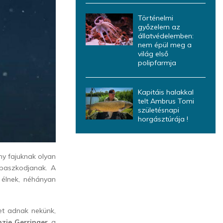
Történelmi
győzelem az
állatvédelemben:
nem épül meg a
világ első
polipfarmja
Kapitáis halakkal
telt Ambrus Tomi
születésnapi
horgásztúrája !
ny fajuknak olyan
apaszkodjanak. A
 élnek, néhányan
et adnak nekünk,
zie Gerringer
, a