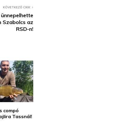
KÖVETKEZŐ CIKK
 ünnepelhette
n Szabolcs az
RSD-n!
as compó
ojlira Tassnál!