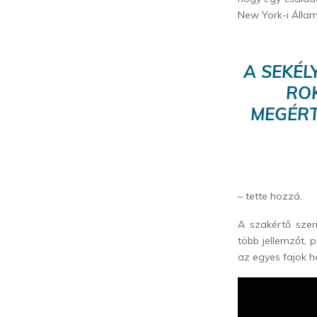
New York-i Állam
A SEKÉL
RO
MEGÉRT
– tette hozzá.
A szakértő sze
több jellemzőt, 
az egyes fajok h