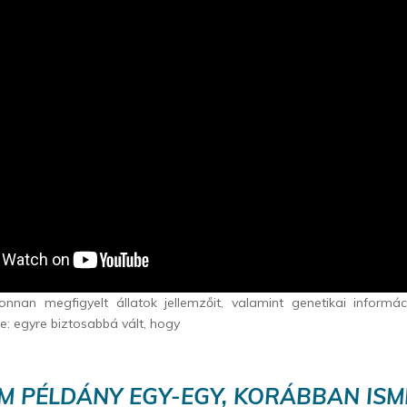
nnan megfigyelt állatok jellemzőit, valamint genetikai informáci
te: egyre biztosabbá vált, hogy
M PÉLDÁNY EGY-EGY, KORÁBBAN ISM