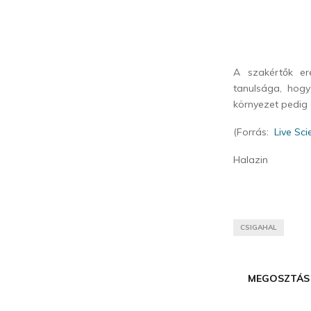
A szakértők er
tanulsága, hog
környezet pedig a
(Forrás:
Live Sci
Halazin
CSIGAHAL
MEGOSZTÁS