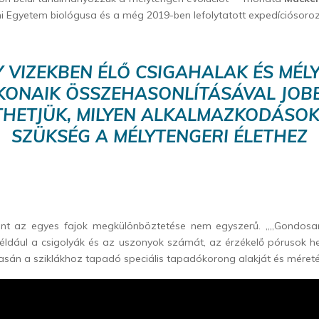
i Egyetem biológusa és a még 2019-ben lefolytatott expedíciósoroz
Y VIZEKBEN ÉLŐ CSIGAHALAK ÉS MÉL
KONAIK ÖSSZEHASONLÍTÁSÁVAL JOB
HETJÜK, MILYEN ALKALMAZKODÁSO
SZÜKSÉG A MÉLYTENGERI ÉLETHEZ
rint az egyes fajok megkülönböztetése nem egyszerű. „„Gondosa
például a csigolyák és az uszonyok számát, az érzékelő pórusok he
asán a sziklákhoz tapadó speciális tapadókorong alakját és méretét