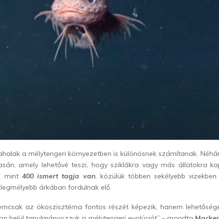
igahalak a mélytengeri környezetben is különösnek számítanak. Néhá
sán, amely lehetővé teszi, hogy sziklákra vagy más állatokra k
b mint
400 ismert tagja van
, közülük többen sekélyebb vizekben
 legmélyebb árkában fordulnak elő.
emcsak az ökoszisztéma fontos részét képezik, hanem lehetőség
on belül tanulmányozzuk a mélytengeri evolúciót” – mondta
Macken