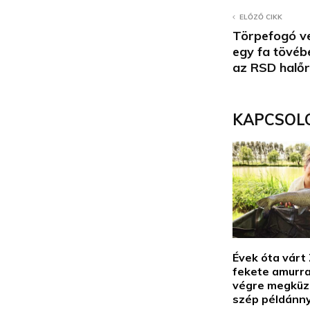
ELŐZŐ CIKK
Törpefogó v
egy fa tövéb
az RSD halőr
KAPCSOL
Évek óta várt
fekete amurra
végre megküz
szép példánn