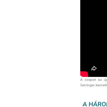
A csapat az újo
Gerringer kiemel
A HÁRO