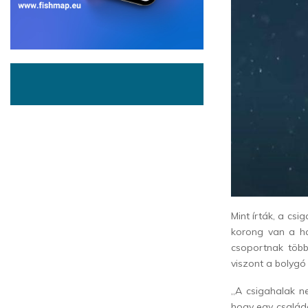
Mint írták, a cs
korong van a ha
csoportnak töb
viszont a bolygó
„A csigahalak n
hogy egy család