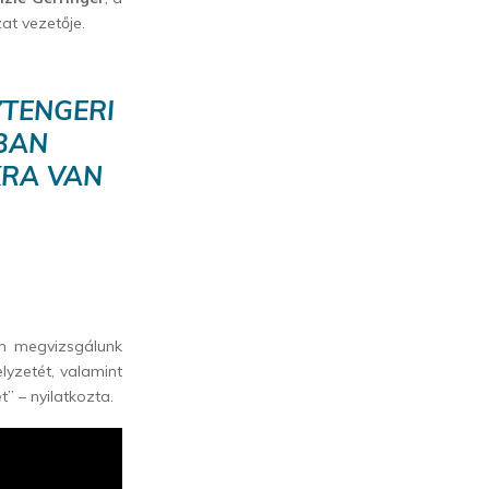
at vezetője.
YTENGERI
BAN
KRA VAN
n megvizsgálunk
lyzetét, valamint
” – nyilatkozta.