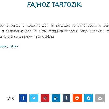
FAJHOZ TARTOZIK.
edményeiket a közelmúltban ismertették tanulmányban. A publ
y a csigahalak igen jól érzik magukat a sötét, nagy nyomású m
 véltnél sokszínűbb – írta a 24.hu.
ence
/
24.hu
)
0