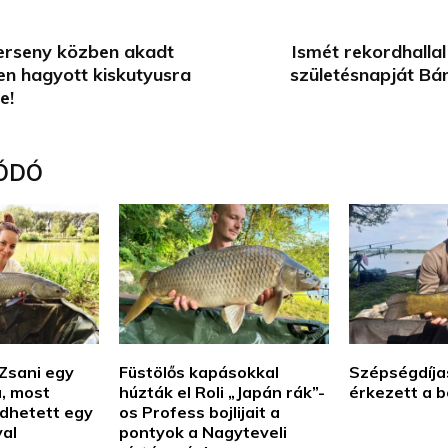
erseny közben akadt
Ismét rekordhallal
en hagyott kiskutyusra
születésnapját Bá
e!
ÓDÓ
 Zsani egy
Füstölős kapásokkal
Szépségdíj
, most
húzták el Roli „Japán rák”-
érkezett a b
dhetett egy
os Profess bojlijait a
yal
pontyok a Nagyteveli