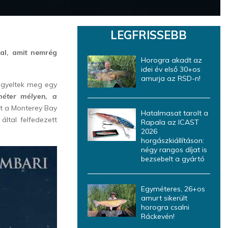
LEGFRISSEBB
hal, amit nemrég
Horogra akadt az
idei év első 30+os
amurja az RSD-n!
figyeltek meg egy
éter mélyen, a
ot a Monterey Bay
Hatalmasat tarolt a
ltal felfedezett
Rapala az ICAST
2026
horgászkiállításon:
négy rangos díjat is
bezsebelt a gyártó
Egyméteres, 26+os
amurt sikerült
horogra csalni
Ráckevén!