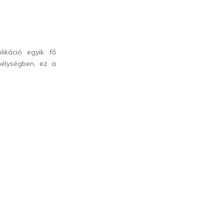
ikáció egyik fő
élységben, ez a