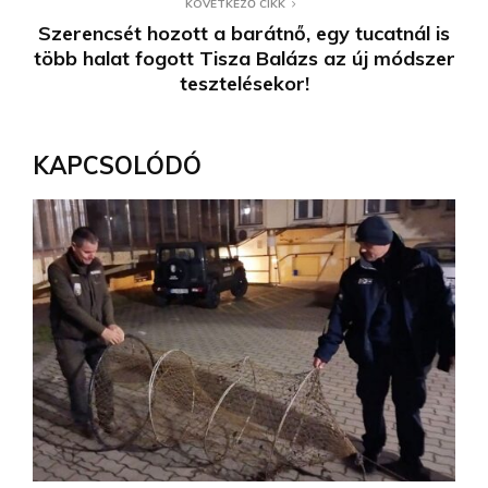
KÖVETKEZŐ CIKK
Szerencsét hozott a barátnő, egy tucatnál is
több halat fogott Tisza Balázs az új módszer
tesztelésekor!
KAPCSOLÓDÓ