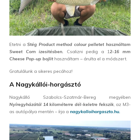
Etetni a
Stég Product method colour pelletet használtam
Sweet Corn izesitésben.
Csalizni pedig a 1
2-16 mm
Cheese Pop-up bojlit
használtam – árulta el a módszert.
Gratulálunk a sikeres pecához!
A Nagykállói-horgásztó
Nagykálló Szabolcs-Szatmár-Bereg megyében
Nyíregyházától 14 kilométerre dél-keletre fekszik
, az M3-
as autópálya mentén – írja a
nagykalloihorgaszto.hu.