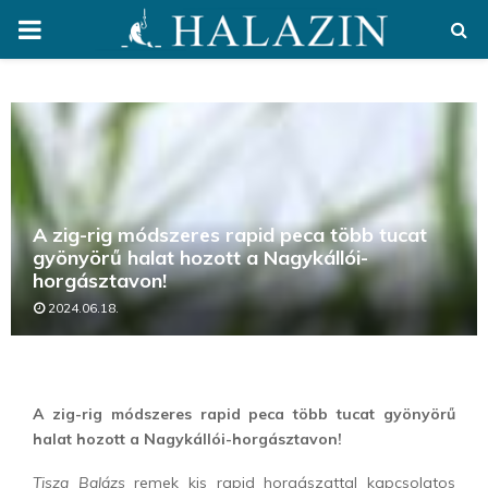
PRIMARY
MENU
A zig-rig módszeres rapid peca több tucat
gyönyörű halat hozott a Nagykállói-
horgásztavon!
2024.06.18.
A zig-rig módszeres rapid peca több tucat gyönyörű
halat hozott a Nagykállói-horgásztavon!
Tisza Balázs
remek kis rapid horgászattal kapcsolatos