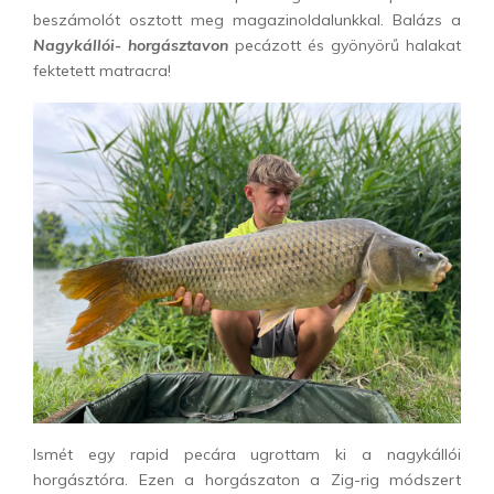
beszámolót osztott meg magazinoldalunkkal. Balázs a
Nagykállói- horgásztavon
pecázott és gyönyörű halakat
fektetett matracra!
Ismét egy rapid pecára ugrottam ki a nagykállói
horgásztóra. Ezen a horgászaton a Zig-rig módszert