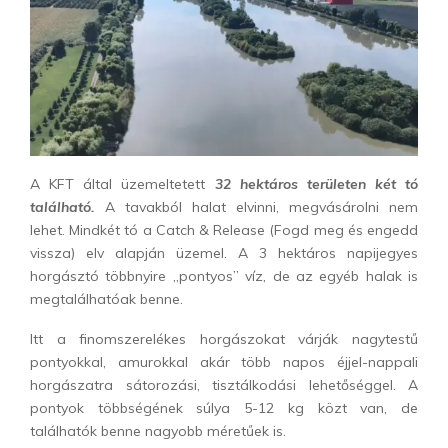
A KFT által üzemeltetett
32 hektáros területen két tó
található.
A tavakból halat elvinni, megvásárolni nem
lehet. Mindkét tó a Catch & Release (Fogd meg és engedd
vissza) elv alapján üzemel. A 3 hektáros napijegyes
horgásztó többnyire „pontyos” víz, de az egyéb halak is
megtalálhatóak benne.
Itt a finomszerelékes horgászokat várják nagytestű
pontyokkal, amurokkal akár több napos éjjel-nappali
horgászatra sátorozási, tisztálkodási lehetőséggel. A
pontyok többségének súlya 5-12 kg közt van, de
találhatók benne nagyobb méretűek is.