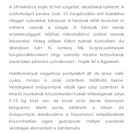
A 18 hektáros bojlis tó hét szigettel, akadókkal tarkított. A
zsúfoltságot kerülve csak 15 horgászállás lett kialakítva
stéggel, csónakkal, faházzal. A faházak előtti terasztól öt
méterre vannak a stégek. A faházak két darab
emeletesággyal, hűtővel, mikrohullámú sütővel vannak
felszerelve. Hideg időben fűtést tudnak biztosítani. Az
állandóan nyírt fű, lombos fák, bográcsolóhelyek
horgászállásonként négy személy részére biztosítanak
zavartalan pihenést szórakozást – hívják fel a figyelmet.
Halállományuk nagyrésze pontyokból áll, de amur, süllő,
csuka, compo is szép számban található benne.
Vendégeiket óriáspontyok várják igen szép számban. A
kitartó munkának köszönhetően halaik többségének súlya
5-15 kg közt van, de közel száz darab tizennyolc
kilógramm feletti ponty található a tóban. Az
óriáspontyok darabszáma a folyamatos telepítéseknek
köszönhetően egyre gyarapszik, mellyel szeretnék
vendégeik elismerését is kiérdemelni.