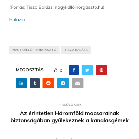
(Forrás: Tisza Balázs, nagykállóihorgaszto.hu)
Halazin
NAGYKÁLLÓI-HORGÁSZTÓ
TISZA BALÁZS
MEGOSZTÁS
0
ELŐZŐ CIKK
Az érintetlen Háromföld mocsarainak
biztonságában gyülekeznek a kanalasgémek