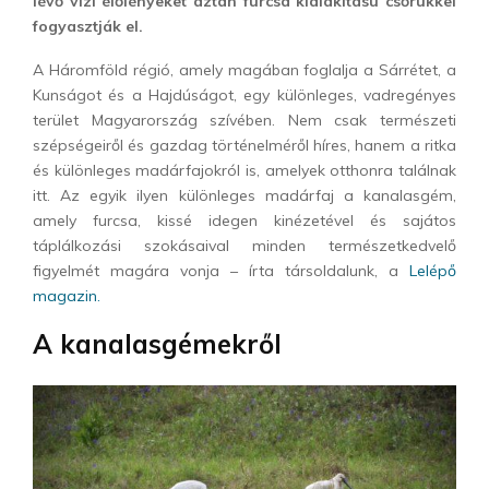
lévő vízi élőlényeket aztán furcsa kialakítású csőrükkel
fogyasztják el.
A Háromföld régió, amely magában foglalja a Sárrétet, a
Kunságot és a Hajdúságot, egy különleges, vadregényes
terület Magyarország szívében. Nem csak természeti
szépségeiről és gazdag történelméről híres, hanem a ritka
és különleges madárfajokról is, amelyek otthonra találnak
itt. Az egyik ilyen különleges madárfaj a kanalasgém,
amely furcsa, kissé idegen kinézetével és sajátos
táplálkozási szokásaival minden természetkedvelő
figyelmét magára vonja – írta társoldalunk, a
Lelépő
magazin.
A kanalasgémekről