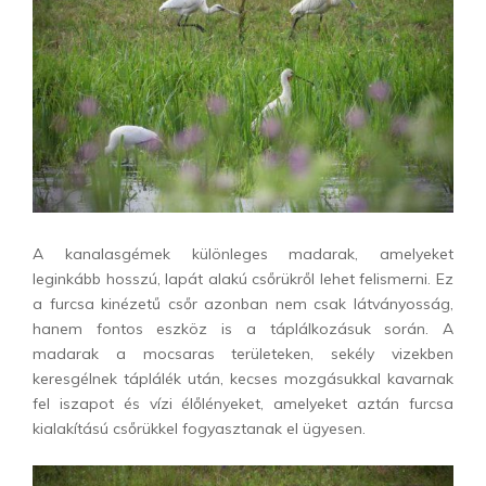
A kanalasgémek különleges madarak, amelyeket
leginkább hosszú, lapát alakú csőrükről lehet felismerni. Ez
a furcsa kinézetű csőr azonban nem csak látványosság,
hanem fontos eszköz is a táplálkozásuk során. A
madarak a mocsaras területeken, sekély vizekben
keresgélnek táplálék után, kecses mozgásukkal kavarnak
fel iszapot és vízi élőlényeket, amelyeket aztán furcsa
kialakítású csőrükkel fogyasztanak el ügyesen.