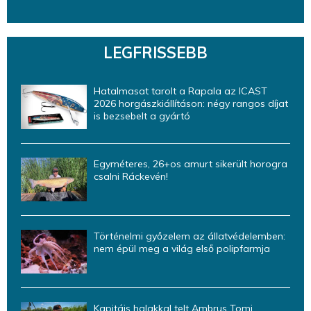
LEGFRISSEBB
Hatalmasat tarolt a Rapala az ICAST
2026 horgászkiállításon: négy rangos díjat
is bezsebelt a gyártó
Egyméteres, 26+os amurt sikerült horogra
csalni Ráckevén!
Történelmi győzelem az állatvédelemben:
nem épül meg a világ első polipfarmja
Kapitáis halakkal telt Ambrus Tomi