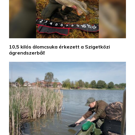
10,5 kilós álomcsuka érkezett a Szigetközi
ágrendszerből!