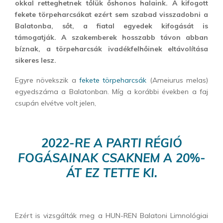
okkal retteghetnek tőlük őshonos halaink. A kifogott
fekete törpeharcsákat ezért sem szabad visszadobni a
Balatonba, sőt, a fiatal egyedek kifogását is
támogatják. A szakemberek hosszabb távon abban
bíznak, a törpeharcsák ivadékfelhőinek eltávolítása
sikeres lesz.
Egyre növekszik a
fekete törpeharcsák
(Ameiurus melas)
egyedszáma a Balatonban. Míg a korábbi években a faj
csupán elvétve volt jelen,
2022-RE A PARTI RÉGIÓ
FOGÁSAINAK CSAKNEM A 20%-
ÁT EZ TETTE KI.
Ezért is vizsgálták meg a HUN-REN Balatoni Limnológiai