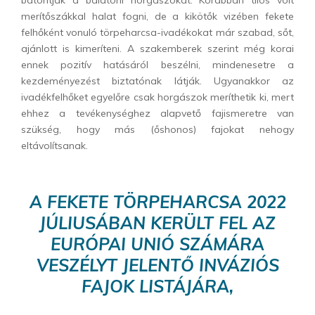
merítőszákkal halat fogni, de a kikötők vizében fekete
felhőként vonuló törpeharcsa-ivadékokat már szabad, sőt,
ajánlott is kimeríteni. A szakemberek szerint még korai
ennek pozitív hatásáról beszélni, mindenesetre a
kezdeményezést biztatónak látják. Ugyanakkor az
ivadékfelhőket egyelőre csak horgászok meríthetik ki, mert
ehhez a tevékenységhez alapvető fajismeretre van
szükség, hogy más (őshonos) fajokat nehogy
eltávolítsanak.
A FEKETE TÖRPEHARCSA 2022
JÚLIUSÁBAN KERÜLT FEL AZ
EURÓPAI UNIÓ SZÁMÁRA
VESZÉLYT JELENTŐ INVÁZIÓS
FAJOK LISTÁJÁRA,