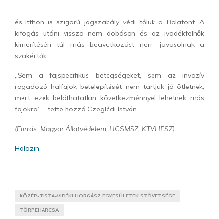
és itthon is szigorú jogszabály védi tőlük a Balatont. A
kifogás utáni vissza nem dobáson és az ivadékfelhők
kimerítésén túl más beavatkozást nem javasolnak a
szakértők.
„Sem a fajspecifikus betegségeket, sem az invazív
ragadozó halfajok betelepítését nem tartjuk jó ötletnek,
mert ezek beláthatatlan következménnyel lehetnek más
fajokra” – tette hozzá Czeglédi István.
(Forrás: Magyar Állatvédelem, HCSMSZ, KTVHESZ)
Halazin
KÖZÉP-TISZA-VIDÉKI HORGÁSZ EGYESÜLETEK SZÖVETSÉGE
TÖRPEHARCSA