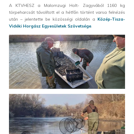
A KTVHESZ a Malomzugi Holt- Zagyvából 1160 kg
törpeharcsát távolított el a hétfőn történt varsa felnézés
után – jelentette be közösségi oldalán a
Közép-Tisza-
Vidéki Horgász Egyesületek Szövetsége
.