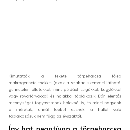
Kimutatták, a fekete törpeharcsa főleg
makrogerinctelenekkel (azaz a szabad szemmel látható,
gerinctelen állatokkal, mint például csigákkal, kagylókkal
vagy rovarlárvákkal) és halakkal táplálkozik. Bár jelentős
mennyiséget fogyasztanak halakból is, és minél nagyobb
a méretük, annál többet esznek, a hallal való
táplálkozásuk nem függ az évszaktól.
Így hat negatívan a törpeharcsa