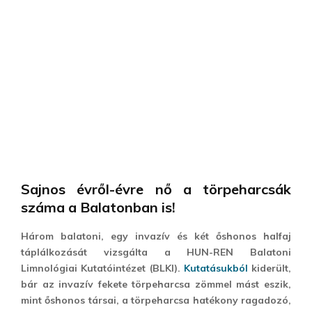
Sajnos évről-évre nő a törpeharcsák
száma a Balatonban is!
Három balatoni, egy invazív és két őshonos halfaj
táplálkozását vizsgálta a HUN-REN Balatoni
Limnológiai Kutatóintézet (BLKI).
Kutatásukból
kiderült,
bár az invazív fekete törpeharcsa zömmel mást eszik,
mint őshonos társai, a törpeharcsa hatékony ragadozó,