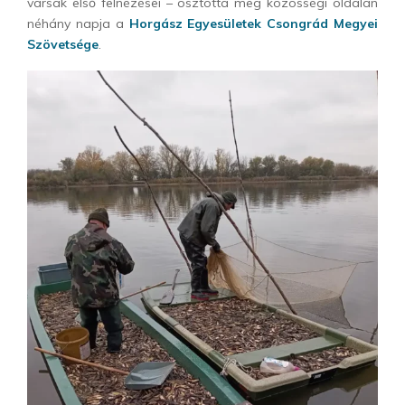
varsák első felnézései – osztotta meg közösségi oldalán
néhány napja a
Horgász Egyesületek Csongrád Megyei
Szövetsége
.