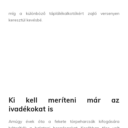
míg a különböző táplálékalkotókért zajló versenyen
keresztül kevésbé.
Ki kell meríteni már az
ivadékokat is
Amúgy évek óta a fekete törpeharcsák kifogására
bátorítják a balatoni horgászokat. Korábban tilos volt