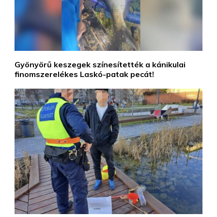
Gyönyörű keszegek színesítették a kánikulai
finomszerelékes Laskó-patak pecát!