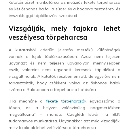
Kutatóintézet munkatársai az inváziós fekete törpeharcsa
és két őshonos halfaj, a sügér és a bodorka testméret- és
évszakfüggő táplálkozási szokásait.
Vizsgálják, mely fajokra lehet
veszélyesa törpeharcsa
A kutatásból kiderült, jelentős mértékű különbségek
vannak a fajok táplálkozásában. Azaz nem teljesen
ugyanazt és nem teljesen ugyanolyan mennyiségben
eszik, valamint nem ugyanott keresnek táplálékot a
vizsgált halak. A kutatók részben emiatt, de egyelőre nem
tapasztalták, hogy csökkent volna az őshonos halak
száma a Balatonban a törpeharcsa hatására.
„Ha megnőne a
fekete törpeharcsák
egyedszáma a
tóban, ez a helyzet valószínűleg nagymértékben
megváltozna” – mondta Czeglédi István, a BLKI
tudományos munkatársa. Ugyanakkor azt még vizsgálják,
mely fajoknak lehet vetélytársa a törpeharcsa.