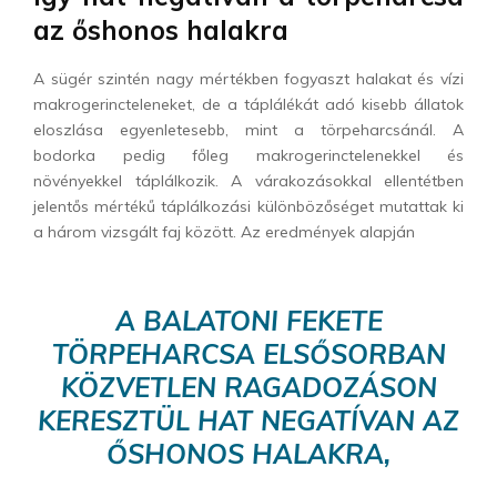
az őshonos halakra
A sügér szintén nagy mértékben fogyaszt halakat és vízi
makrogerincteleneket, de a táplálékát adó kisebb állatok
eloszlása egyenletesebb, mint a törpeharcsánál. A
bodorka pedig főleg makrogerinctelenekkel és
növényekkel táplálkozik. A várakozásokkal ellentétben
jelentős mértékű táplálkozási különbözőséget mutattak ki
a három vizsgált faj között. Az eredmények alapján
A BALATONI FEKETE
TÖRPEHARCSA ELSŐSORBAN
KÖZVETLEN RAGADOZÁSON
KERESZTÜL HAT NEGATÍVAN AZ
ŐSHONOS HALAKRA,