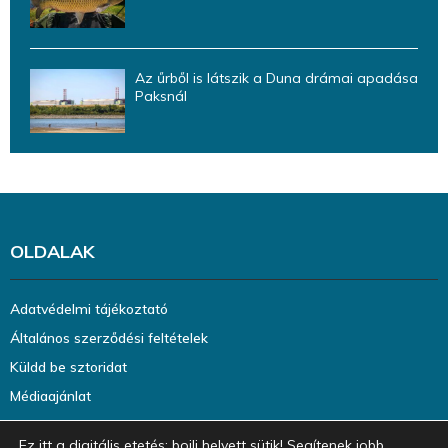
Az űrből is látszik a Duna drámai apadása
Paksnál
OLDALAK
Adatvédelmi tájékoztató
Általános szerződési feltételek
Küldd be sztoridat
Médiaajánlat
Ez itt a digitális etetés: bojli helyett sütik! Segítenek jobb