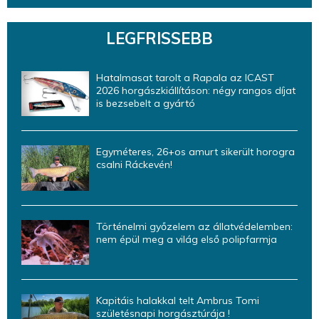
LEGFRISSEBB
Hatalmasat tarolt a Rapala az ICAST
2026 horgászkiállításon: négy rangos díjat
is bezsebelt a gyártó
Egyméteres, 26+os amurt sikerült horogra
csalni Ráckevén!
Történelmi győzelem az állatvédelemben:
nem épül meg a világ első polipfarmja
Kapitáis halakkal telt Ambrus Tomi
születésnapi horgásztúrája !