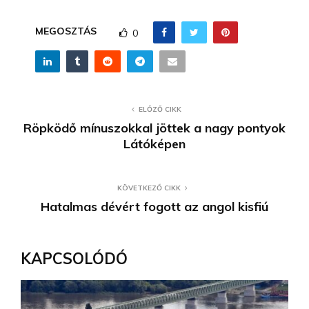
MEGOSZTÁS
0
ELŐZŐ CIKK
Röpködő mínuszokkal jöttek a nagy pontyok
Látóképen
KÖVETKEZŐ CIKK
Hatalmas dévért fogott az angol kisfiú
KAPCSOLÓDÓ