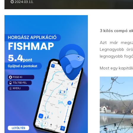
2024.03.11.
3 kilós compó a
Azt már megszo
Legnagyobb ör
legnagyobb fogá
Most egy kapitál