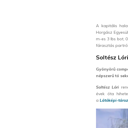
A kapitális ha
Horgász Egyesül
m-es 3 lbs bot, 
fárasztás partró
Soltész Lór
Gyönyörű compóp
népszerű tó sek
Soltész Lóri
rend
évek óta hihet
a
Látóképi-táro