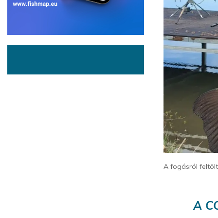
A fogásról feltöl
A C