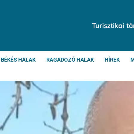
BÉKÉS HALAK
RAGADOZÓ HALAK
HÍREK
M