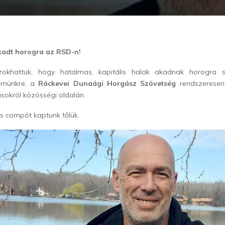
kadt horogra az RSD-n!
khattuk, hogy hatalmas, kapitális halak akadnak horogra 
ömünkre, a
Ráckevei Dunaági Horgász Szövetség
rendszeresen
sokról közösségi oldalán.
is compót kaptunk tőlük.