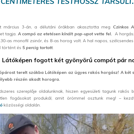
CENTIMÉTERES TESTHOSSZ TÁRSULT.
lat március 3-án, a délutáni órákban akasztotta meg
Czinkos A
et tagja.
A compó az etetésen kínált pop-upot vette fel.
A horgász
0.30-as monofil zsinór, és 8-as horog volt. A hal napos, szélcsendes
l történt és
5
percig tartott
.
i Látóképen fogott két gyönyörű compót pár n
árost terelt szákba Látóképen az ügyes rakós horgász! A két 
élyebb részén akadt horogra.
szeres szereplője oldalunknak, hiszen egyesületi tagunk rakós 
etlen fogásokat produkál, amit örömmel osztunk meg! – kezd
zó
közösségi oldalán.