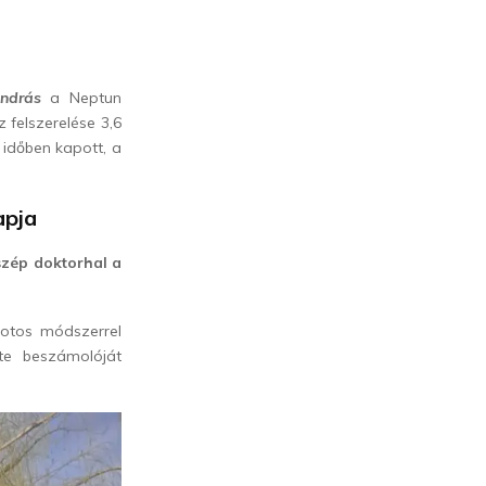
ndrás
a Neptun
 felszerelése 3,6
 időben kapott, a
apja
szép doktorhal a
botos módszerrel
te beszámolóját