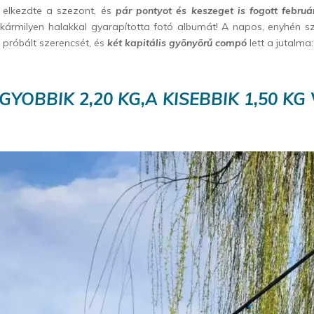
 is elkezdte a szezont, és
pár pontyot és keszeget is fogott februá
ármilyen halakkal gyarapította fotó albumát! A napos, enyhén sz
 próbált szerencsét, és
két kapitális gyönyörű compó
lett a jutalma:
GYOBBIK 2,20 KG,A KISEBBIK 1,50 KG 