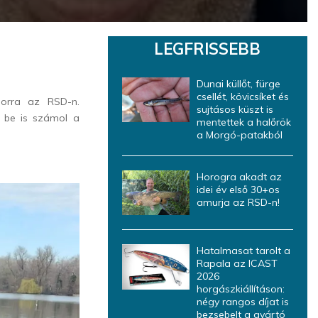
LEGFRISSEBB
Dunai küllőt, fürge
csellét, kövicsíket és
sorra az RSD-n.
sujtásos küszt is
 be is számol a
mentettek a halőrök
a Morgó-patakból
Horogra akadt az
idei év első 30+os
amurja az RSD-n!
Hatalmasat tarolt a
Rapala az ICAST
2026
horgászkiállításon:
négy rangos díjat is
bezsebelt a gyártó