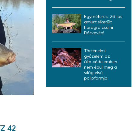
Egyméteres, 26+os
amurt sikerült
horogra csalni
Ráckevén!
Történelmi
győzelem az
állatvédelemben:
nem épül meg a
világ első
polipfarmja
Z 42