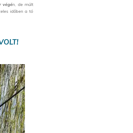
r végé
n, de múlt
eles időben a tó
VOLT!