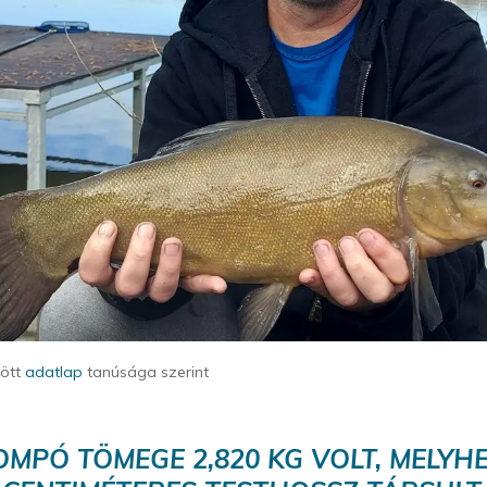
tött
adatlap
tanúsága szerint
OMPÓ TÖMEGE 2,820 KG VOLT, MELYHE