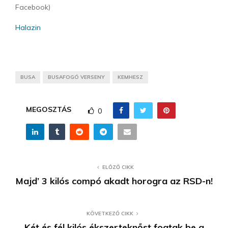
Facebook)
Halazin
BUSA
BUSAFOGÓ VERSENY
KEMHESZ
MEGOSZTÁS
0
ELŐZŐ CIKK
Majd’ 3 kilós compó akadt horogra az RSD-n!
KÖVETKEZŐ CIKK
Két és fél kilós ékszerteknőst fogtak be a