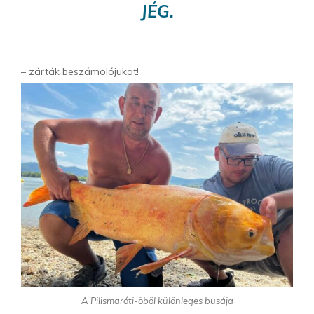
JÉG.
– zárták beszámolójukat!
A Pilismaróti-öböl különleges busája