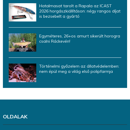
Hatalmasat tarolt a Rapala az ICAST
2026 horgászkiállításon: négy rangos díjat
is bezsebelt a gyártó
Egyméteres, 26+os amurt sikerült horogra
csalni Ráckevén!
Történelmi győzelem az állatvédelemben:
nem épül meg a világ első polipfarmja
OLDALAK