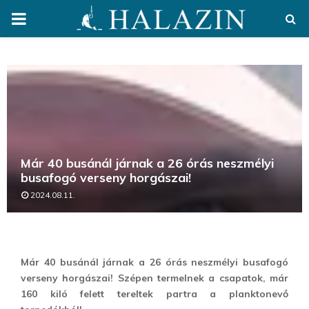
PRIMARY
MENU
Már 40 busánál járnak a 26 órás neszmélyi
busafogó verseny horgászai!
2024.08.11.
Már 40 busánál járnak a 26 órás neszmélyi busafogó
verseny horgászai! Szépen termelnek a csapatok, már
160 kiló felett tereltek partra a planktonevő