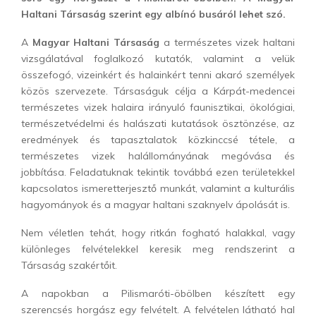
Haltani Társaság szerint egy albínó busáról lehet szó.
A
Magyar Haltani Társaság
a természetes vizek haltani
vizsgálatával foglalkozó kutatók, valamint a velük
összefogó, vizeinkért és halainkért tenni akaró személyek
közös szervezete. Társaságuk célja a Kárpát-medencei
természetes vizek halaira irányuló faunisztikai, ökológiai,
természetvédelmi és halászati kutatások ösztönzése, az
eredmények és tapasztalatok közkinccsé tétele, a
természetes vizek halállományának megóvása és
jobbítása. Feladatuknak tekintik továbbá ezen területekkel
kapcsolatos ismeretterjesztő munkát, valamint a kulturális
hagyományok és a magyar haltani szaknyelv ápolását is.
Nem véletlen tehát, hogy ritkán fogható halakkal, vagy
különleges felvételekkel keresik meg rendszerint a
Társaság szakértőit.
A napokban a Pilismaróti-öbölben készített egy
szerencsés horgász egy felvételt. A felvételen látható hal