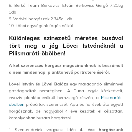
8. Berkó Team Berkovics István Berkovics Gergő 7.215g
1db
9. Vadvizi horgászok 2.345g 1db
10…többi egységünk fogás nélkül
Különleges színezetű méretes busával
tört meg a jég Lövei Istvánéknál a
Pilismaróti-öbölben!
A két szerencsés horgász magazinunknak is beszámolt
a nem mindennapi planktonevő partratereléséről.
Lövei István és Lövei Balázs
egy maradandó élménnyel
gazdagodtak nemrégiben. A Duna egyik közkedvelt,
invazív planktonevőktől hemzsegő részén, a
Pilismaróti-
öbölben
próbáltak szerencsét. Apa és fia évek óta együtt
horgásznak, de nagyjából 4 éve kezdtek el célzottan,
komolyabban busára horgászni.
” Szentendreiek vagyunk. Idén
4. éve horgászunk