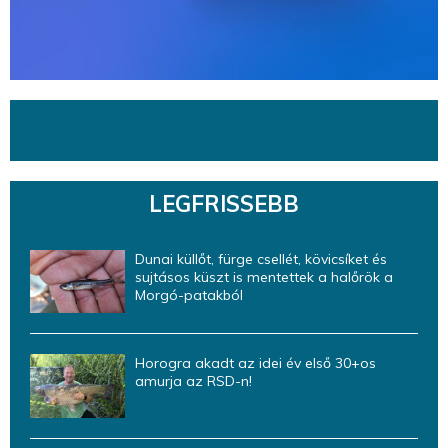
LEGFRISSEBB
Dunai küllőt, fürge csellét, kövicsíket és
sujtásos küszt is mentettek a halőrök a
Morgó-patakból
Horogra akadt az idei év első 30+os
amurja az RSD-n!