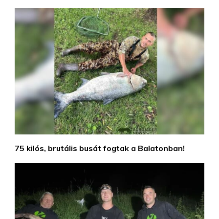
75 kilós, brutális busát fogtak a Balatonban!