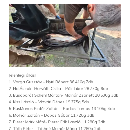
Jelenlegi állás!
1. Varga Gusztáv – Nyíri Róbert 36.410g 7db
2. HalÁszok- Horváth Csilla – Páli Tibor 28.770g 9db
3. Busabarát Schehl Márton- Molnár Zsanett 20.530g 3db
4. Kiss László – Vizvári Dénes 19.375g 5db
5. BusManok Pintér Zoltán – Radics Tamás 13.105g 4db
6. Molnár Zoltán – Dobos Gábor 11.720g 3db
7. Pierer Márk Máté- Pierer Erik László 11.280g 2db
7. Tóth Péter – Tóthné Molnár Mária 11.280g 2db