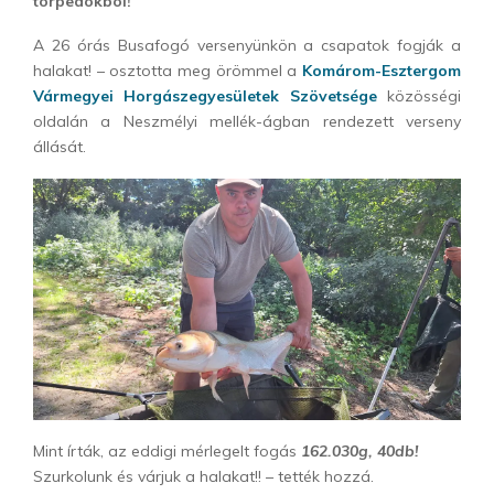
torpedókból!
A 26 órás Busafogó versenyünkön a csapatok fogják a
halakat! – osztotta meg örömmel a
Komárom-Esztergom
Vármegyei Horgászegyesületek Szövetsége
közösségi
oldalán a Neszmélyi mellék-ágban rendezett verseny
állását.
Mint írták, az eddigi mérlegelt fogás
162.030g, 40db!
Szurkolunk és várjuk a halakat!! – tették hozzá.