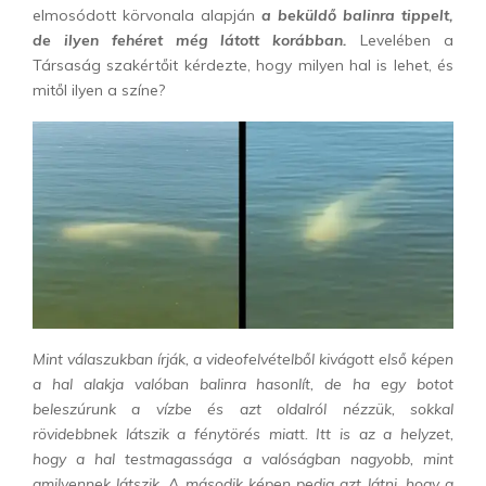
elmosódott körvonala alapján
a beküldő balinra tippelt,
de ilyen fehéret még látott korábban.
Levelében a
Társaság szakértőit kérdezte, hogy milyen hal is lehet, és
mitől ilyen a színe?
Mint válaszukban írják, a videofelvételből kivágott első képen
a hal alakja valóban balinra hasonlít, de ha egy botot
beleszúrunk a vízbe és azt oldalról nézzük, sokkal
rövidebbnek látszik a fénytörés miatt. Itt is az a helyzet,
hogy a hal testmagassága a valóságban nagyobb, mint
amilyennek látszik. A második képen pedig azt látni, hogy a