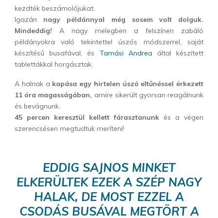
kezdték beszámolójukat.
Igazán
nagy példánnyal még sosem volt dolguk.
Mindeddig!
A nagy melegben a felszínen zabáló
példányokra való tekintettel úszós módszerrel, saját
készítésű busafával, és
Tamási Andrea
által készített
tablettákkal horgásztak.
A halnak a
kapása egy hirtelen úszó eltűnéssel érkezett
11 óra magasságában,
amire sikerült gyorsan reagálnunk
és bevágnunk.
45 percen keresztül kellett fárasztanunk
és a végen
szerencsésen megtudtuk meríteni!
EDDIG SAJNOS MINKET
ELKERÜLTEK EZEK A SZÉP NAGY
HALAK, DE MOST EZZEL A
CSODÁS BUSÁVAL MEGTÖRT A