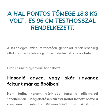
A HAL PONTOS TÖMEGE 18,8 KG
VOLT , ÉS 96 CM TESTHOSSZAL
RENDELKEZETT.
A különleges színe feltehetően genetikai rendellenesség
általi pigment alul- vagy túltermelődésnek köszönhető.
Gratulálunk a gyönyörű fogáshoz!
Hasonló egyed, vagy akár ugyanez
feltűnt már az öbölben!
Nem balin, hanem génhibás busa a pilismaróti
“szellemhal”! Meglehetősen furcsa hallal hozott össze a
sors egy horgászt a Pilismaróti-öbölben. A Magyar