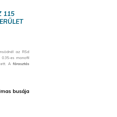
Z 115
KERÜLET
msödnél az RSd
 0.35-es monofil
zett. A
fárasztás
lmas busája