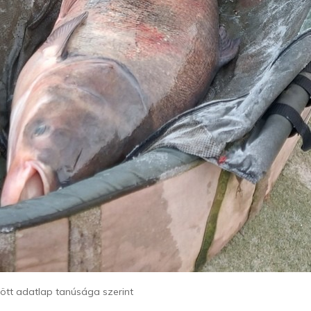
ltött adatlap tanúsága szerint