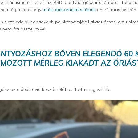
ve már ismerős lehet az RSD pontyhorgászai számára. Több ha
, nemrég például egy
óriási doktorhalat szákolt,
amiről mi is beszám
én élete eddigi legnagyobb palnktonevőjével akadt össze, amit sike
s nem jött össze, mivel
ONTYOZÁSHOZ BŐVEN ELEGENDŐ 60 K
MOZOTT MÉRLEG KIAKADT AZ ÓRIÁS
gász az alábbi rövid beszámolót osztotta meg velünk.