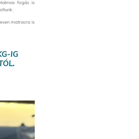
talmas fogás is
oltunk.
resen matracra is
G-IG
TÓL.