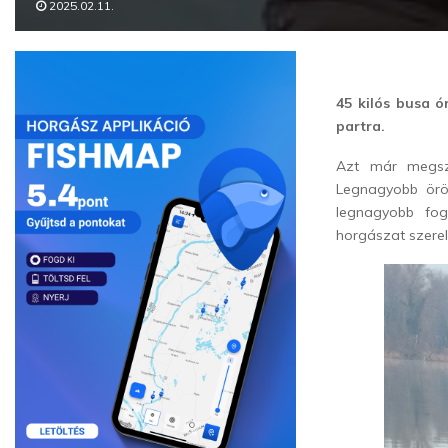
2025.02.11.
45 kilós busa ó
partra.
Azt már megszo
Legnagyobb ör
legnagyobb fog
horgászat szerel