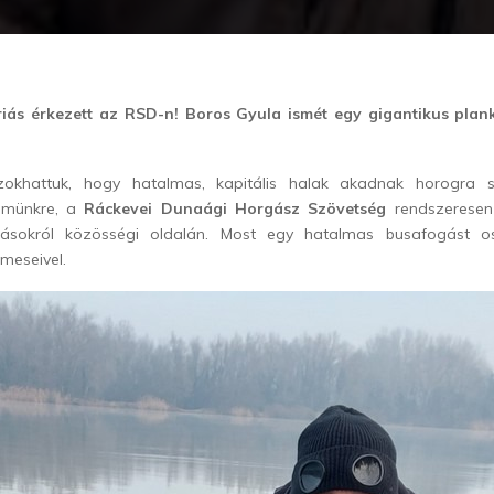
riás érkezett az RSD-n! Boros Gyula ismét egy gigantikus plank
khattuk, hogy hatalmas, kapitális halak akadnak horogra 
ömünkre, a
Ráckevei Dunaági Horgász Szövetség
rendszeresen
ásokról közösségi oldalán. Most egy hatalmas busafogást 
meseivel.