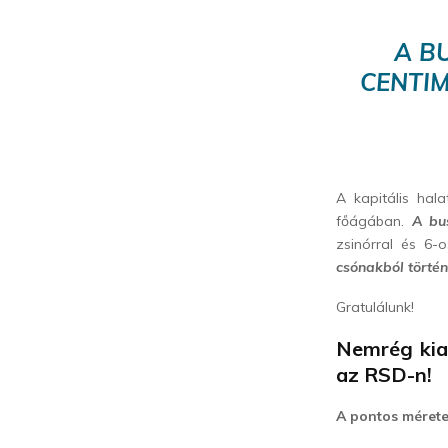
A BU
CENTIM
A kapitális hal
főágában.
A bus
zsinórral és 6-
csónakból történt
Gratulálunk!
Nemrég kia
az RSD-n!
A pontos méretet