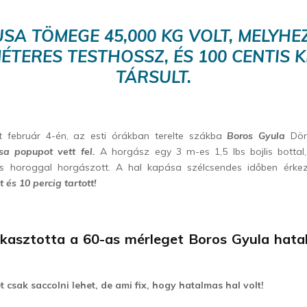
SA TÖMEGE 45,000 KG VOLT, MELYHE
ÉTERES TESTHOSSZ, ÉS 100 CENTIS 
TÁRSULT.
at február 4-én, az esti órákban terelte szákba
Boros Gyula
Dö
a popupot vett fel.
A horgász egy 3 m-es 1,5 lbs bojlis bottal,
os horoggal horgászott. A hal kapása szélcsendes időben érke
 és 10 percig tartott!
kasztotta a 60-as mérleget Boros Gyula hata
 csak saccolni lehet, de ami fix, hogy hatalmas hal volt!