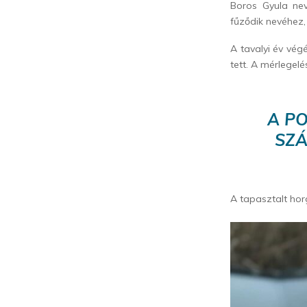
Boros Gyula ne
fűződik nevéhez
A tavalyi év vég
tett. A mérlegelé
A P
SZÁ
A tapasztalt hor