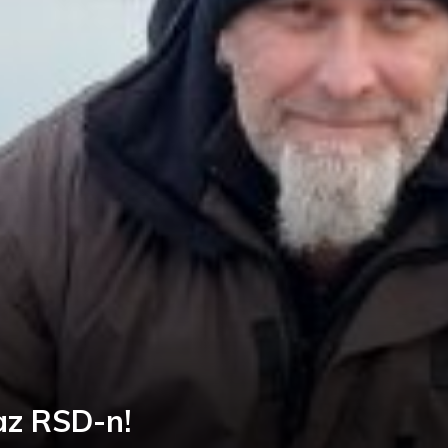
 az RSD-n!