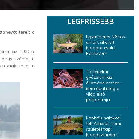
LEGFRISSEBB
tonevőt terelt a
Egyméteres, 26+os
amurt sikerült
horogra csalni
sorra az RSD-n.
Ráckevén!
 be is számol a
osztottak meg a
Történelmi
győzelem az
állatvédelemben:
nem épül meg a
világ első
polipfarmja
Kapitáis halakkal
telt Ambrus Tomi
születésnapi
horgásztúrája !