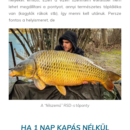
helyeket emiatt. Ezen a vízen szerintem etetéssel nem
lehet megállítani a pontyot, annyi természetes tápláléka
van (kagylók rákok stb), így menni kell utánuk. Persze
fontos a helyismeret, de
A “félszemű” RSD-s tőponty
HA 1 NAP KAPÁS NÉLKÜL