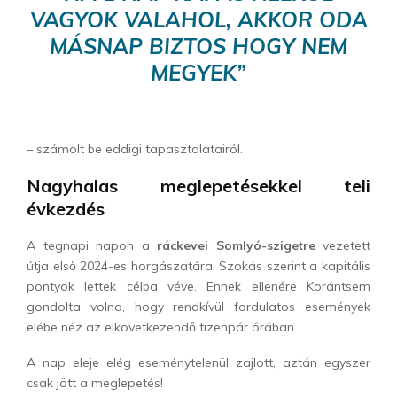
VAGYOK VALAHOL, AKKOR ODA
MÁSNAP BIZTOS HOGY NEM
MEGYEK”
– számolt be eddigi tapasztalatairól.
Nagyhalas meglepetésekkel teli
évkezdés
A tegnapi napon a
ráckevei Somlyó-szigetre
vezetett
útja első 2024-es horgászatára. Szokás szerint a kapitális
pontyok lettek célba véve. Ennek ellenére Korántsem
gondolta volna, hogy rendkívül fordulatos események
elébe néz az elkövetkezendő tizenpár órában.
A nap eleje elég eseménytelenül zajlott, aztán egyszer
csak jött a meglepetés!