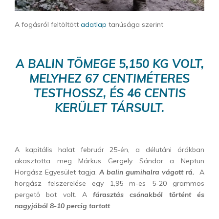
A fogásról feltöltött
adatlap
tanúsága szerint
A BALIN TÖMEGE 5,150 KG VOLT,
MELYHEZ 67 CENTIMÉTERES
TESTHOSSZ, ÉS 46 CENTIS
KERÜLET TÁRSULT.
A kapitális halat február 25-én, a délutáni órákban
akasztotta meg Márkus Gergely Sándor a Neptun
Horgász Egyesület tagja.
A balin gumihalra vágott rá.
A
horgász felszerelése egy 1,95 m-es 5-20 grammos
pergető bot volt. A
fárasztás csónakból történt és
nagyjából 8-10 percig tartott
.