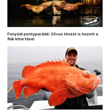
Fonyódi pontyparádé: 20+os tövest is hozott a
fiúk kitartása!