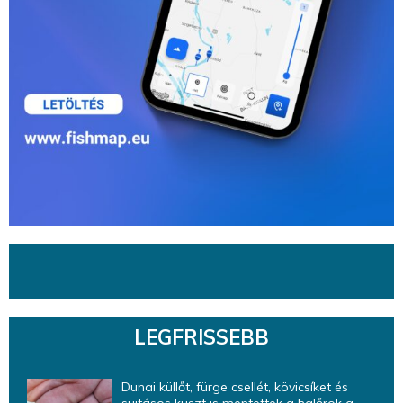
LEGFRISSEBB
Dunai küllőt, fürge csellét, kövicsíket és