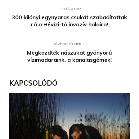
ELŐZŐ CIKK
300 kilónyi egynyaras csukát szabadítottak
rá a Hévízi-tó invazív halaira!
KÖVETKEZŐ CIKK
Megkezdték nászukat gyönyörű
vízimadaraink, a kanalasgémek!
KAPCSOLÓDÓ