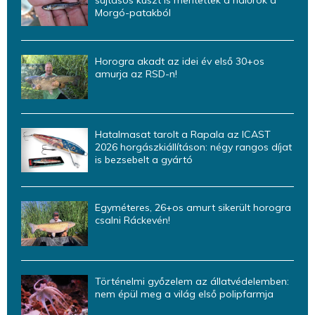
sujtásos küszt is mentettek a halőrök a
Morgó-patakból
Horogra akadt az idei év első 30+os
amurja az RSD-n!
Hatalmasat tarolt a Rapala az ICAST
2026 horgászkiállításon: négy rangos díjat
is bezsebelt a gyártó
Egyméteres, 26+os amurt sikerült horogra
csalni Ráckevén!
Történelmi győzelem az állatvédelemben:
nem épül meg a világ első polipfarmja