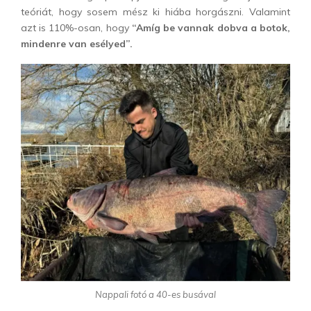
teóriát, hogy sosem mész ki hiába horgászni. Valamint
azt is 110%-osan, hogy
“Amíg be vannak dobva a botok,
mindenre van esélyed”.
Nappali fotó a 40-es busával