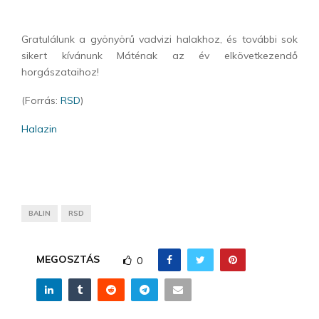
Gratulálunk a gyönyörű vadvizi halakhoz, és további sok
sikert kívánunk Máténak az év elkövetkezendő
horgászataihoz!
(Forrás:
RSD
)
Halazin
BALIN
RSD
MEGOSZTÁS
0