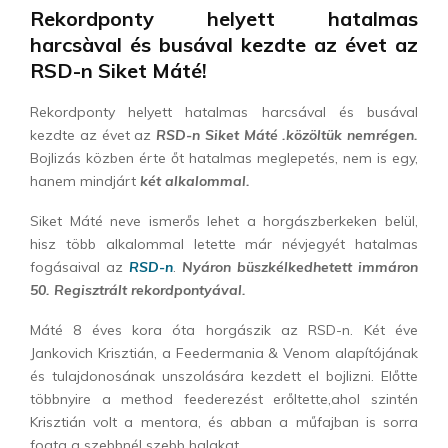
Rekordponty helyett hatalmas
harcsàval és busával kezdte az évet az
RSD-n Siket Máté!
Rekordponty helyett hatalmas harcsával és busával
kezdte az évet az
RSD-n Siket Máté .közöltük nemrégen.
Bojlizás közben érte őt hatalmas meglepetés, nem is egy,
hanem mindjárt
két alkalommal.
Siket Máté neve ismerős lehet a horgászberkeken belül,
hisz több alkalommal letette már névjegyét hatalmas
fogásaival az
RSD-n
.
Nyáron büszkélkedhetett immáron
50. Regisztrált rekordpontyával.
Máté 8 éves kora óta horgászik az RSD-n. Két éve
Jankovich Krisztián, a Feedermania & Venom alapítójának
és tulajdonosának unszolására kezdett el bojlizni. Előtte
többnyire a method feederezést erőltette,ahol szintén
Krisztián volt a mentora, és abban a műfajban is sorra
fogta a szebbnél szebb halakat.