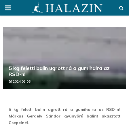
PRIMARY
MENU
5 kg feletti balin ugrott rá a gumihalra az
RSD-n!
2024.03.06.
5 kg feletti balin ugrott rá a gumihalra az RSD-n!
Márkus Gergely Sándor gyünyörű balint akasztott
Csepelnél.