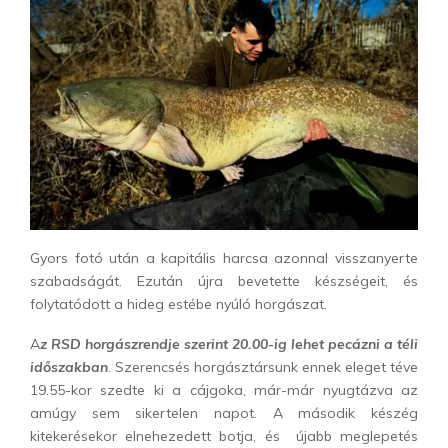
Gyors fotó után a kapitális harcsa azonnal visszanyerte
szabadságát. Ezután újra bevetette készségeit, és
folytatódott a hideg estébe nyúló horgászat.
A
z RSD horgászrendje szerint 20.00-ig lehet pecázni a téli
időszakban
. Szerencsés horgásztársunk ennek eleget téve
19.55-kor szedte ki a cájgoka, már-már nyugtázva az
amúgy sem sikertelen napot. A második készég
kitekerésekor elnehezedett botja, és újabb meglepetés