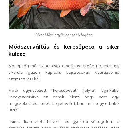
Siket Máté egyik legszebb fogása
Módszerváltás és keresőpeca a siker
kulcsa
Manapság már szinte csak a bojlizást preferálja, mert így
sikerült igazán kapitális bajszosokat kivarázsolnia
szeretett vizéből.
Máté úgynevezett “keresőpecát” folytat leginkább.
Leegyszerűsítve ez annyit jelent, hogy nem egy,
megszokott és etetett helyet vallat, hanem “megy a halak
után”.
“Nincs fix etetett helyem, és gyakran váltogatom a