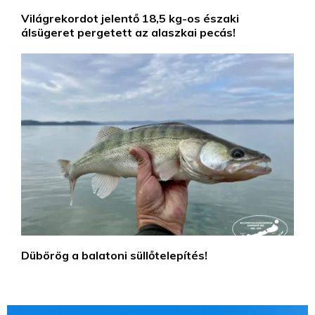
Világrekordot jelentő 18,5 kg-os északi
álsügeret pergetett az alaszkai pecás!
Dübörög a balatoni süllőtelepítés!