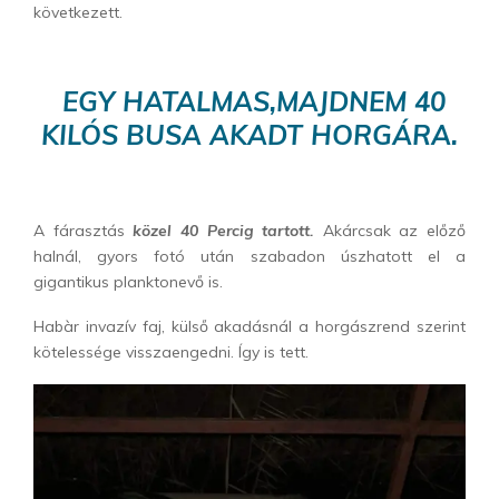
következett.
EGY HATALMAS,MAJDNEM 40
KILÓS BUSA AKADT HORGÁRA.
A fárasztás
közel 40 Percig tartott.
Akárcsak az előző
halnál, gyors fotó után szabadon úszhatott el a
gigantikus planktonevő is.
Habàr invazív faj, külső akadásnál a horgászrend szerint
kötelessége visszaengedni. Így is tett.