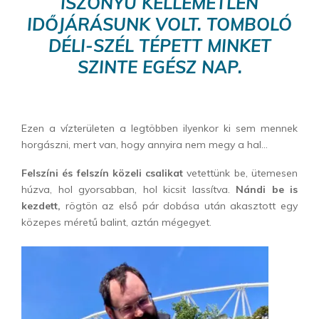
ISZONYÚ KELLEMETLEN
IDŐJÁRÁSUNK VOLT. TOMBOLÓ
DÉLI-SZÉL TÉPETT MINKET
SZINTE EGÉSZ NAP.
Ezen a vízterületen a legtöbben ilyenkor ki sem mennek
horgászni, mert van, hogy annyira nem megy a hal…
Felszíni és felszín közeli csalikat
vetettünk be, ütemesen
húzva, hol gyorsabban, hol kicsit lassítva.
Nándi be is
kezdett,
rögtön az első pár dobása után akasztott egy
közepes méretű balint, aztán mégegyet.