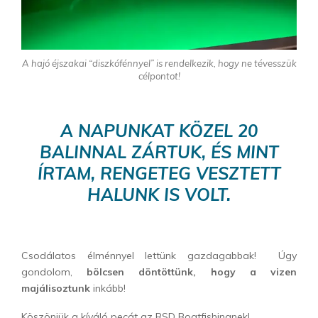
A hajó éjszakai “diszkófénnyel” is rendelkezik, hogy ne tévesszük
célpontot!
A NAPUNKAT KÖZEL 20
BALINNAL ZÁRTUK, ÉS MINT
ÍRTAM, RENGETEG VESZTETT
HALUNK IS VOLT.
Csodálatos élménnyel lettünk gazdagabbak! Úgy
gondolom,
bölcsen döntöttünk, hogy a vizen
majálisoztunk
inkább!
Köszönjük a kíváló pecát az RSD Boatfishingnek!