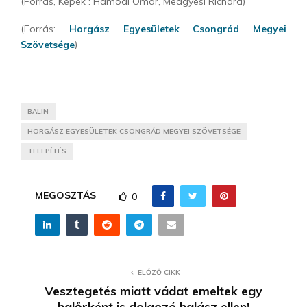
(Forrás, Képek : Hamodi Omár, Medgyesi Richárd)
(Forrás:
Horgász Egyesületek Csongrád Megyei
Szövetsége
)
BALIN
HORGÁSZ EGYESÜLETEK CSONGRÁD MEGYEI SZÖVETSÉGE
TELEPÍTÉS
MEGOSZTÁS
0
ELŐZŐ CIKK
Vesztegetés miatt vádat emeltek egy
halőrként is dolgozó halász ellen!