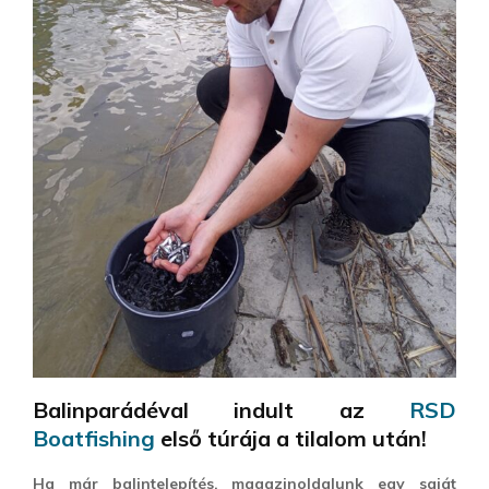
Balinparádéval indult az
RSD
Boatfishing
első túrája a tilalom után!
Ha már balintelepítés, magazinoldalunk egy saját