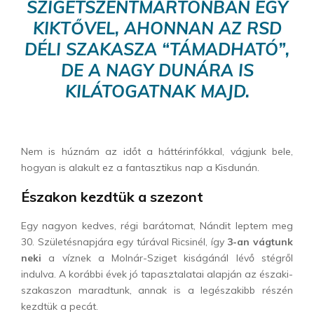
SZIGETSZENTMÁRTONBAN
EGY
KIKTŐVEL, AHONNAN AZ RSD
DÉLI SZAKASZA “TÁMADHATÓ”,
DE A NAGY DUNÁRA IS
KILÁTOGATNAK MAJD.
Nem is húznám az időt a háttérinfókkal, vágjunk bele,
hogyan is alakult ez a fantasztikus nap a Kisdunán.
Északon kezdtük a szezont
Egy nagyon kedves, régi barátomat, Nándit leptem meg
30. Születésnapjára egy túrával Ricsinél, így
3-an vágtunk
neki
a víznek a Molnár-Sziget kiságánál lévő stégről
indulva. A korábbi évek jó tapasztalatai alapján az északi-
szakaszon maradtunk, annak is a legészakibb részén
kezdtük a pecát.