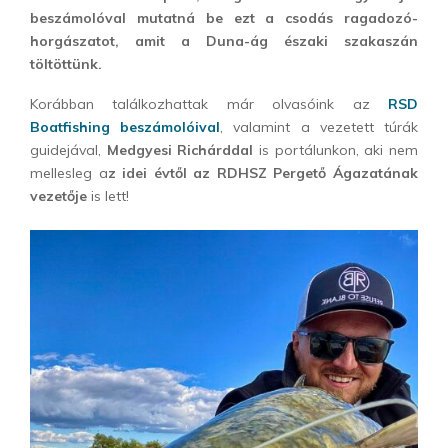
beszámolóval mutatná be ezt a csodás ragadozó-
horgászatot, amit a Duna-ág északi szakaszán
töltöttünk.
Korábban találkozhattak már olvasóink az
RSD
Boatfishing beszámolóival
, valamint a vezetett túrák
guidejával,
Medgyesi Richárddal
is portálunkon, aki nem
mellesleg a
z idei évtől az RDHSZ Pergető Ágazatának
vezetője
is lett!