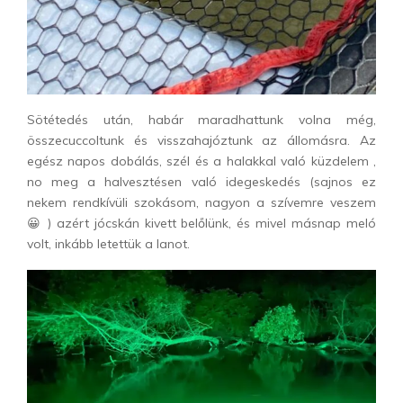
Sötétedés után, habár maradhattunk volna még,
összecuccoltunk és visszahajóztunk az állomásra. Az
egész napos dobálás, szél és a halakkal való küzdelem ,
no meg a halvesztésen való idegeskedés (sajnos ez
nekem rendkívüli szokásom, nagyon a szívemre veszem
😀 ) azért jócskán kivett belőlünk, és mivel másnap meló
volt, inkább letettük a lanot.