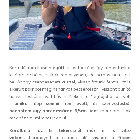
Kora délután kicsit megállt itt fent az élet, így átmentünk a
kiságra dobálni csukák reményében, de sajnos nem jött
be. Ahogy csendesedett a szél, visszajöttünk fentre. Itt is
sikerült balinból még néhányat becserkészni, viszont dühítő
halvesztésből is volt bőven. Nekem a “legfájóbb” az volt
,
amikor épp semmi nem evett, és szenvedésből
bedobtam egy narancssárga 6,5cm jiget
, mondom csak
megnézem, mi lehet legalul.
Körülbelül az 5. tekerésnél már el is vitte
valami,
berongyolt a csónak alá, viszont a
finom