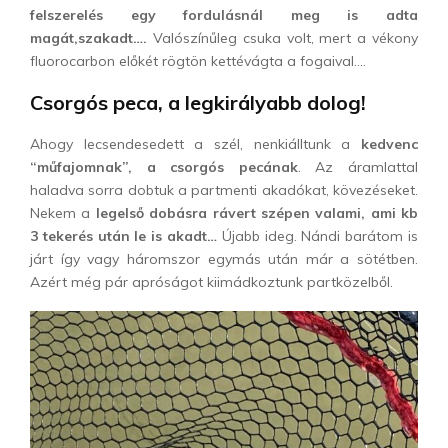
felszerelés egy fordulásnál meg is adta
magát,szakadt….
Valószínűleg csuka volt, mert a vékony
fluorocarbon előkét rögtön kettévágta a fogaival….
Csorgós peca, a legkirályabb dolog!
Ahogy lecsendesedett a szél, nenkiálltunk a
kedvenc
“műfajomnak”, a csorgós pecának
. Az áramlattal
haladva sorra dobtuk a partmenti akadókat, kövezéseket.
Nekem a
legelső dobásra rávert szépen valami, ami kb
3 tekerés után le is akadt…
Újabb ideg. Nándi barátom is
járt így vagy háromszor egymás után már a sötétben.
Azért még pár apróságot kiimádkoztunk partközelből.