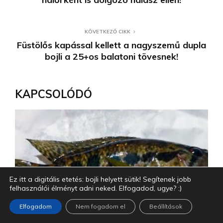
KÖVETKEZŐ CIKK
Füstölős kapással kellett a nagyszemű dupla
bojli a 25+os balatoni tövesnek!
KAPCSOLÓDÓ
Ez itt a digitális etetés: bojli helyett sütik! Segítenek jobb
felhasználói élményt adni neked. Elfogadod, ugye? :)
Elfogadom
Nem fogadom el
Beállítások