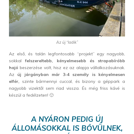
Az új “ladik”
Az első, és talán legfontosabb “projekt” egy nagyobb,
sokkal
felszereltebb, kényelmesebb és strapabíróbb
hajó
beszerzése volt, hisz ez az alapja vállalkozásuknak.
Az
új járgányban már 3-4 személy is kényelmesen
elfér,
szinte bármennyi cuccal, és bizony a géppark a
nagyobb vizektől sem riad vissza. És még friss kávé is
készül a fedélzeten! 🙂
A NYÁRON PEDIG
ÚJ
ÁLLOMÁSOKKAL IS BŐVÜLNEK,