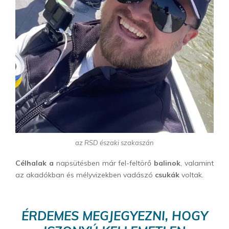
az RSD északi szakaszán
Célhalak a
napsütésben már fel-feltörő
balinok
, valamint
az akadókban és mélyvizekben vadászó
csukák
voltak.
ÉRDEMES MEGJEGYEZNI, HOGY