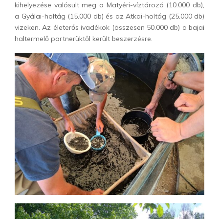
kihelyezése valósult meg a Matyéri-víztározó (10.000 db),
a Gyálai-holtág (15.000 db) és az Atkai-holtág (25.000 db)
vizeken. Az életerős ivadékok (összesen 50.000 db) a bajai
haltermelő partnerüktől került beszerzésre.