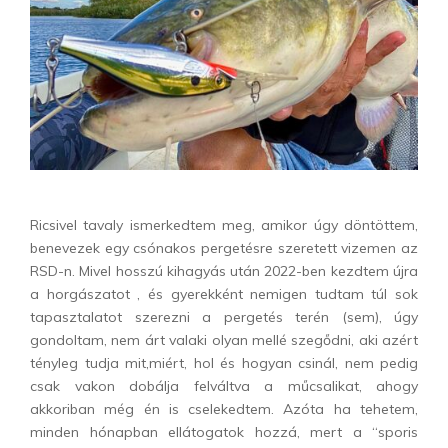
Ricsivel tavaly ismerkedtem meg, amikor úgy döntöttem,
benevezek egy csónakos pergetésre szeretett vizemen az
RSD-n. Mivel hosszú kihagyás után 2022-ben kezdtem újra
a horgászatot , és gyerekként nemigen tudtam túl sok
tapasztalatot szerezni a pergetés terén (sem), úgy
gondoltam, nem árt valaki olyan mellé szegődni, aki azért
tényleg tudja mit,miért, hol és hogyan csinál, nem pedig
csak vakon dobálja felváltva a műcsalikat, ahogy
akkoriban még én is cselekedtem. Azóta ha tehetem,
minden hónapban ellátogatok hozzá, mert a “sporis