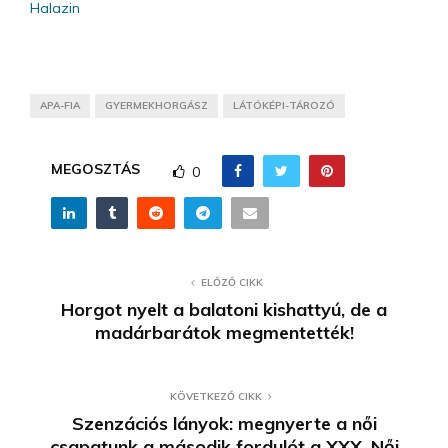
Halazin
APA-FIA
GYERMEKHORGÁSZ
LÁTÓKÉPI-TÁROZÓ
MEGOSZTÁS
0
ELŐZŐ CIKK
Horgot nyelt a balatoni kishattyú, de a
madárbarátok megmentették!
KÖVETKEZŐ CIKK
Szenzációs lányok: megnyerte a női
csapatunk a második fordulót a XXX. Női