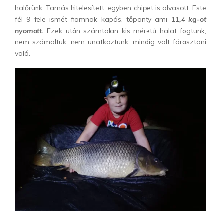
halőrünk, Tamás hitelesített, egyben chipet is olvasott. Este
fél 9 fele ismét fiamnak kapás, tőponty ami
11,4 kg-ot
nyomott.
Ezek után számtalan kis méretű halat fogtunk,
nem számoltuk, nem unatkoztunk, mindig volt fárasztani
való.