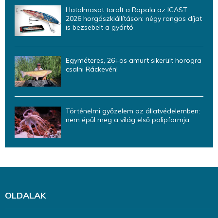
Hatalmasat tarolt a Rapala az ICAST
2026 horgászkiállításon: négy rangos díjat
is bezsebelt a gyártó
Egyméteres, 26+os amurt sikerült horogra
csalni Ráckevén!
Történelmi győzelem az állatvédelemben:
nem épül meg a világ első polipfarmja
OLDALAK