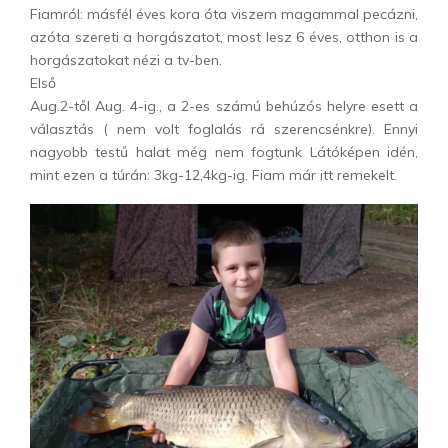
Fiamról: másfél éves kora óta viszem magammal pecázni,
azóta szereti a horgászatot, most lesz 6 éves, otthon is a
horgászatokat nézi a tv-ben.
Első
Aug.2-től Aug. 4-ig., a 2-es számú behúzós helyre esett a
választás ( nem volt foglalás rá szerencsénkre). Ennyi
nagyobb testű halat még nem fogtunk Látóképen idén,
mint ezen a túrán: 3kg-12,4kg-ig. Fiam már itt remekelt.