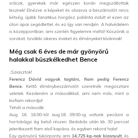
srácok, gyerekek már egészen korán megszállottak
lesznek! Elnézve a képeket és olvasva a beszámolót nincs
kétség, újabb fanatikus horgász palánta indult el ezen az
úton apai segédlettel, és ez így van rendjén. A halvédelem
is középpontban, ami szintén figyelemre méltó! Köszönik a
sorokat, további sikeres éveket és élményeket kívánnak!
Még csak 6 éves de már gyönyörű
halakkal büszkélkedhet Bence
„Sziasztok!
Ferencz Dávid vagyok tagtárs, fiam pedig Ferencz
Bence.
Kettő élménybeszámolót szeretnék megosztani
veletek. Kezdeném a másodikkal, ami nem más, mint a
kisfiam rekordja!
Tehát a második:
Aug. 16. 16:00-tól aug.18. 09:00-ig voltunk pecázni a
hortobágyi ág belső részen. Bedobás után kb. 30 perccel
jelentkezett fiam első kapása, és egyben rekord hala!
Egy gyönyörű tükörponty, ami
14,725 kg-nak bizonyult,
és