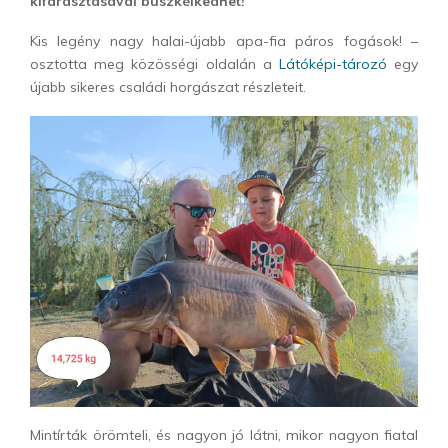
kifárasztásával büszkélkedhet!
Kis legény nagy halai-újabb apa-fia páros fogások! –
osztotta meg közösségi oldalán a
Látóképi-tározó
egy
újabb sikeres családi horgászat részleteit.
Mintírták örömteli, és nagyon jó látni, mikor nagyon fiatal