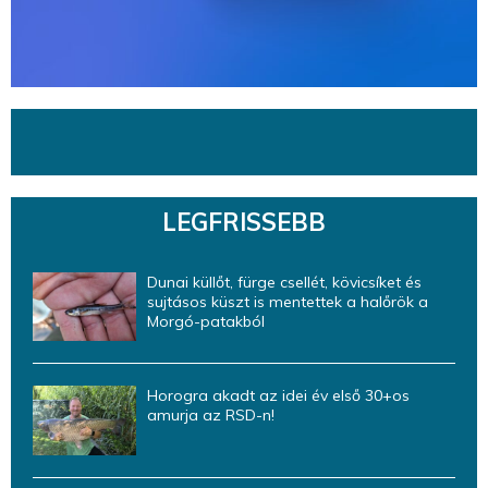
LEGFRISSEBB
Dunai küllőt, fürge csellét, kövicsíket és
sujtásos küszt is mentettek a halőrök a
Morgó-patakból
Horogra akadt az idei év első 30+os
amurja az RSD-n!