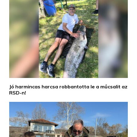
Jó harmincas harcsa robbantotta le a műcsalit az
RSD-n!