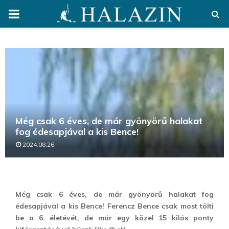
PRIMARY
MENU
Még csak 6 éves, de már gyönyörű halakat
fog édesapjával a kis Bence!
2024.08.26.
Még csak 6 éves, de már gyönyörű halakat fog
édesapjával a kis Bence! Ferencz Bence csak most tölti
be a 6. életévét, de már egy közel 15 kilós ponty