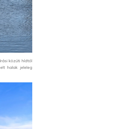
ási közúti hídtól
elt halak jeleleg