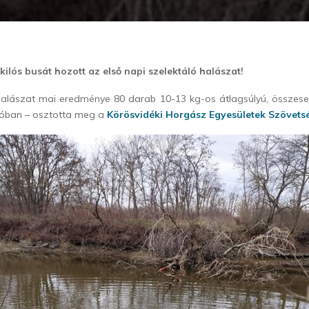
kilós busát hozott az első napi szelektáló halászat!
halászat mai eredménye 80 darab 10-13 kg-os átlagsúlyú, összesen
lóban – osztotta meg a
Körösvidéki Horgász Egyesületek Szövets