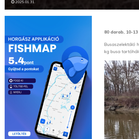
2025.01.31.
80 darab, 10-13 
Busaszelektáló 
kg busa tartóhá