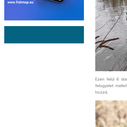
Ezen felül 6 da
felügyelet melle
hozzá.