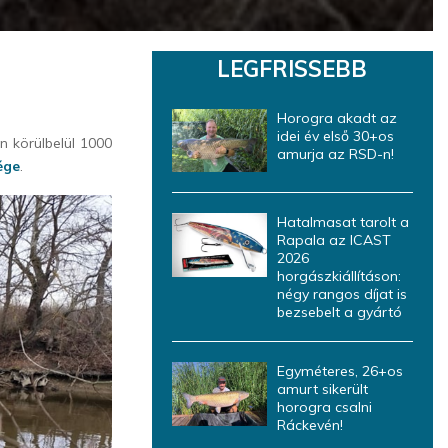
LEGFRISSEBB
Horogra akadt az
idei év első 30+os
 körülbelül 1000
amurja az RSD-n!
ége
.
Hatalmasat tarolt a
Rapala az ICAST
2026
horgászkiállításon:
négy rangos díjat is
bezsebelt a gyártó
Egyméteres, 26+os
amurt sikerült
horogra csalni
Ráckevén!