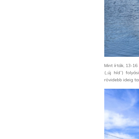
Mint írták, 13-1
(„új híd”) folyá
rövidebb ideig t