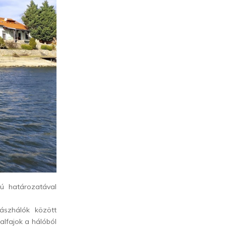
ú határozatával
lászhálók között
halfajok a hálóból