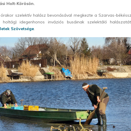
si Holt-Körösön.
 órakor szelektív halász bevonásával megkezte a Szarvas-békéssz
i holtág) idegenhonos inváziós busáinak szelektáló halásza
letek Szövetsége
.