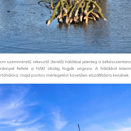
6 cm szemméretű rekesztő (terelő) hálókkal jelenleg a békésszentandr
siránnyal felfelé a HAKI öbölig fogják végezni. A hálókból kiterm
artóhálóra, majd pontos mérlegelést követően elszállításra kerülnek.