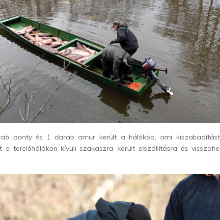
rab ponty és 1 darab amur került a hálókba, ami kiszabadítást
tt a terelőhálókon kívüli szakaszra került elszállításra és visszahe