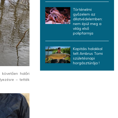
Történelmi
győzelem az
állatvédelemben:
nem épül meg a
világ első
polipfarmja
Kapitáis halakkal
telt Ambrus Tomi
születésnapi
horgásztúrája !
 követően halőri
lyezésre – tették