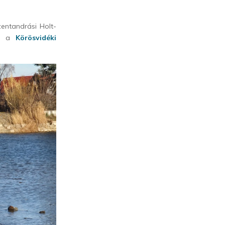
entandrási Holt-
tát a
Körösvidéki