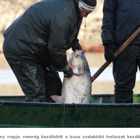
ány napja, nemrég kezdődött a busa szelektáló halászat kezdő