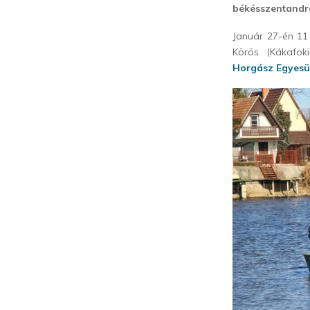
békésszentandrá
Január 27-én 11
Körös (Kákafok
Horgász Egyesü