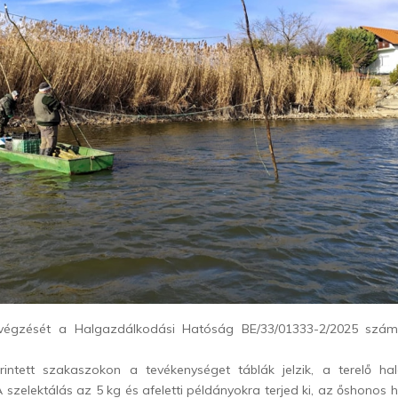
végzését a Halgazdálkodási Hatóság BE/33/01333-2/2025 szám
rintett szakaszokon a tevékenységet táblák jelzik, a terelő ha
A szelektálás az 5 kg és afeletti példányokra terjed ki, az őshonos 