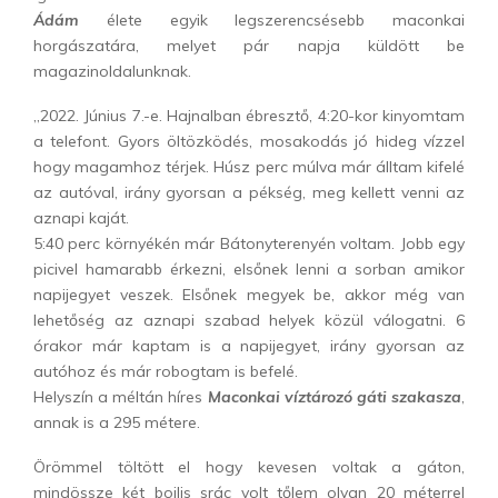
Ádám
élete egyik legszerencsésebb maconkai
horgászatára, melyet pár napja küldött be
magazinoldalunknak.
„2022. Június 7.-e. Hajnalban ébresztő, 4:20-kor kinyomtam
a telefont. Gyors öltözködés, mosakodás jó hideg vízzel
hogy magamhoz térjek. Húsz perc múlva már álltam kifelé
az autóval, irány gyorsan a pékség, meg kellett venni az
aznapi kaját.
5:40 perc környékén már Bátonyterenyén voltam. Jobb egy
picivel hamarabb érkezni, elsőnek lenni a sorban amikor
napijegyet veszek. Elsőnek megyek be, akkor még van
lehetőség az aznapi szabad helyek közül válogatni. 6
órakor már kaptam is a napijegyet, irány gyorsan az
autóhoz és már robogtam is befelé.
Helyszín a méltán híres
Maconkai víztározó gáti szakasza
,
annak is a 295 métere.
Örömmel töltött el hogy kevesen voltak a gáton,
mindössze két bojlis srác volt tőlem olyan 20 méterrel