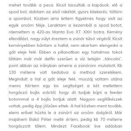
mehet tovább a peca. Kicsit lassultak a kapások, elő a
spod bot, dobtam az első rakétát, gyors kitekerés, töltöm
a spombot. Közben arra lettem figyelmes hogy visít az
egyik orsóm fékje. Leraktam a kezemből a spod botot,
ráemeltem a 420-as Manta Evo XT XXH botra. Kemény
ellenállást, nagy súlyt éreztem a zsinór túlsó végéről. Kicsit
keményebben bántam a hallal, nem akartam elengedni a
gát eleje felé. Ebben a pillanatban egy hatalmas tokot
láttam már már delfin szerűen a víz tetején „táncolni”,
pont abban az irányban amerre a zsinórom mutatott. Kb
130 méterre volt bedobva a method szerelékem.
Megindult a hal a gát eleje felé, muszáj voltam utána
menni. Kértem egy kis segítséget a két mellettem
horgászó bojlis sráctól, hogy át tudjak bújni a feeder
botommal a 4 bojlis botjuk alatt. Nagyon segítőkészek
voltak, pedig épp jóízűen ettek. A hal közben ment tovább,
elemi erővel húzta le a zsinórt az orsóm dobjáról. Már
majdnem Bakó Péter mellé értem, pedig kb 70 méterre
horgászott tőlem. Mindezt Facebook live adásban