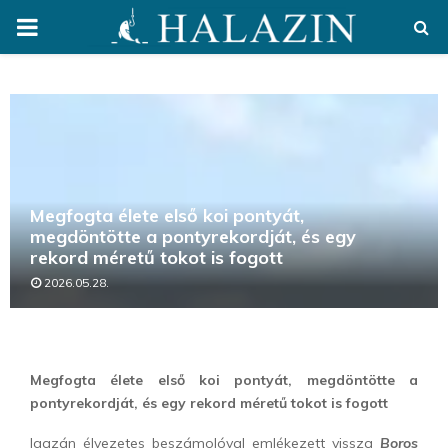
PRIMARY
MENU
Megfogta élete első koi pontyát,
megdöntötte a pontyrekordját, és egy
rekord méretű tokot is fogott
2026.05.28.
Megfogta élete első koi pontyát, megdöntötte a
pontyrekordját, és egy rekord méretű tokot is fogott
Igazán élvezetes beszámolóval emlékezett vissza
Boros