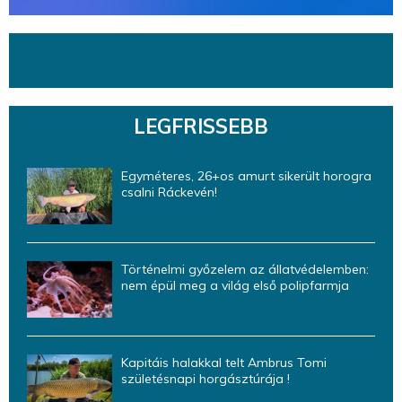
LEGFRISSEBB
Egyméteres, 26+os amurt sikerült horogra
csalni Ráckevén!
Történelmi győzelem az állatvédelemben:
nem épül meg a világ első polipfarmja
Kapitáis halakkal telt Ambrus Tomi
születésnapi horgásztúrája !