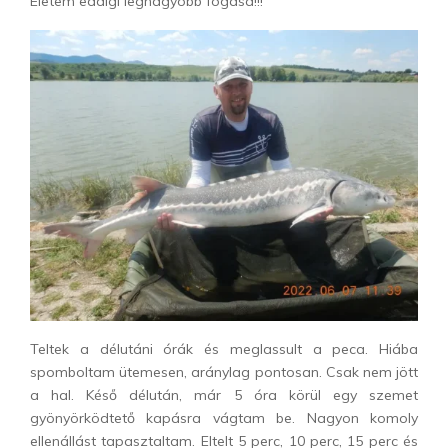
Életem eddigi legnagyobb fogása!!!
Teltek a délutáni órák és meglassult a peca. Hiába
spomboltam ütemesen, aránylag pontosan. Csak nem jött
a hal. Késő délután, már 5 óra körül egy szemet
gyönyörködtető kapásra vágtam be. Nagyon komoly
ellenállást tapasztaltam. Eltelt 5 perc, 10 perc, 15 perc és