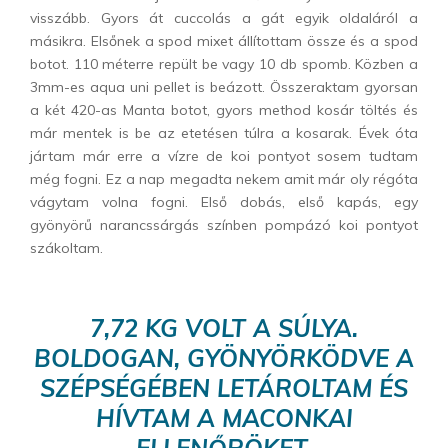
visszább. Gyors át cuccolás a gát egyik oldaláról a
másikra. Elsőnek a spod mixet állítottam össze és a spod
botot. 110 méterre repült be vagy 10 db spomb. Közben a
3mm-es aqua uni pellet is beázott. Összeraktam gyorsan
a két 420-as Manta botot, gyors method kosár töltés és
már mentek is be az etetésen túlra a kosarak. Évek óta
jártam már erre a vízre de koi pontyot sosem tudtam
még fogni. Ez a nap megadta nekem amit már oly régóta
vágytam volna fogni. Első dobás, első kapás, egy
gyönyörű narancssárgás színben pompázó koi pontyot
szákoltam.
7,72 KG VOLT A SÚLYA.
BOLDOGAN, GYÖNYÖRKÖDVE A
SZÉPSÉGÉBEN LETÁROLTAM ÉS
HÍVTAM A MACONKAI