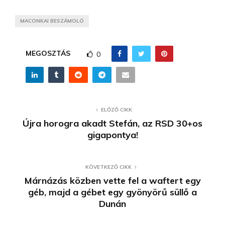
MACONKAI BESZÁMOLÓ
MEGOSZTÁS
0
ELŐZŐ CIKK
Újra horogra akadt Stefán, az RSD 30+os
gigapontya!
KÖVETKEZŐ CIKK
Márnázás közben vette fel a waftert egy
géb, majd a gébet egy gyönyörű süllő a
Dunán