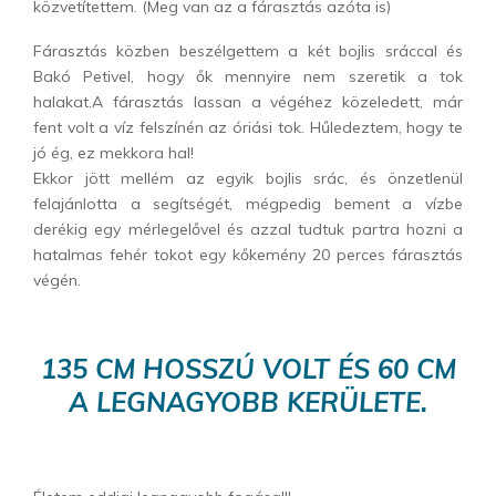
közvetítettem. (Meg van az a fárasztás azóta is)
Fárasztás közben beszélgettem a két bojlis sráccal és
Bakó Petivel, hogy ők mennyire nem szeretik a tok
halakat.A fárasztás lassan a végéhez közeledett, már
fent volt a víz felszínén az óriási tok. Hűledeztem, hogy te
jó ég, ez mekkora hal!
Ekkor jött mellém az egyik bojlis srác, és önzetlenül
felajánlotta a segítségét, mégpedig bement a vízbe
derékig egy mérlegelővel és azzal tudtuk partra hozni a
hatalmas fehér tokot egy kőkemény 20 perces fárasztás
végén.
135 CM HOSSZÚ VOLT ÉS 60 CM
A LEGNAGYOBB KERÜLETE.