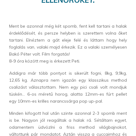
ELLENŐRÖKET.
Ment be azonnal még két spomb, fent kell tartani a halak
érdeklődését, és persze helyben is szerettem volna őket
tartani. Elnéztem a gát eleje felé és láttam hogy hely
foglalás van, valaki majd érkezik. Ez a valaki személyesen
Bakó Péter volt. Film forgatás!
8-9 óra között meg is érkezett Peti.
Addigra már több pontyot is sikerült fogni, 8kg, 9,9kg,
12,65 kg. Aznapra nem igazán egy klasszikus method
csalizást választottam. Nem egy pici csali volt mondjuk
tüskén… 6-os méretű horog, alatta 12mm-es fúrt pellet
egy 10mm-es krilles narancssárga pop up-pal.
Minden kifogott hal után szinte azonnal 2-3 spomb ment
is be. Nagyon jól reagáltak a halak rá. Sétáltam egyet,
odamentem üdvözlni a friss method világbajnokot,
váltottunk pár mondatot. Aztán vissza a cuccaimhoz és