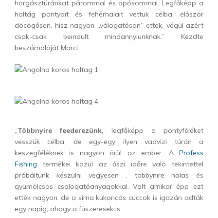
horgásztúránkat párommal és apósommal. Legfőképp a
holtág pontyait és fehérhalait vettük célba, először
döcögősen, hisz nagyon „válogatósan” ettek, végül azért
csak-csak beindult mindannyiunknak.” Kezdte
beszámolóját Marci.
„
Többnyire feederezünk,
legfőképp a pontyféléket
vesszük célba, de egy-egy ilyen vadvizi túrán a
keszegféléknek is nagyon örül az ember. A
Profess
Fishing
termékei közül az őszi időre való tekintettel
próbáltunk készülni vegyesen , többynire halas és
gyümölcsös csalogatóanyagokkal. Volt amikor épp ezt
ették nagyon, de a sima kukoricás cuccok is igazán adták
egy napig, ahogy a fűszeresek is.