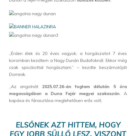
Dunán a fejér-megyei szakaszon
süllőzés közben.
„Érden élek és 20 éves vagyok, a horgászatot 7 éves
koromban kezdtem a Nagy Dunán Budafoknál. Ekkor még
csak spiccbottal horgásztam.” – kezdte beszámolóját
Dominik.
„Az angolnát
2025.07.26-án fogtam délután 5 óra
magasságában a Duna Fejér megyei szakaszán
. A
kapása és fárasztása meglehetősen erős volt,
ELSŐNEK AZT HITTEM, HOGY
EGY JOBB SÜLLŐ LESZ, VISZONT