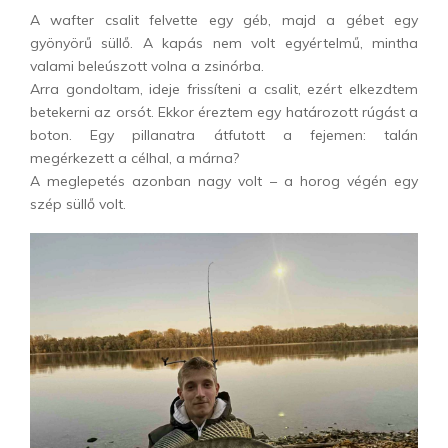
A wafter csalit felvette egy géb, majd a gébet egy
gyönyörű süllő. A kapás nem volt egyértelmű, mintha
valami beleúszott volna a zsinórba.
Arra gondoltam, ideje frissíteni a csalit, ezért elkezdtem
betekerni az orsót. Ekkor éreztem egy határozott rúgást a
boton. Egy pillanatra átfutott a fejemen: talán
megérkezett a célhal, a márna?
A meglepetés azonban nagy volt – a horog végén egy
szép süllő volt.