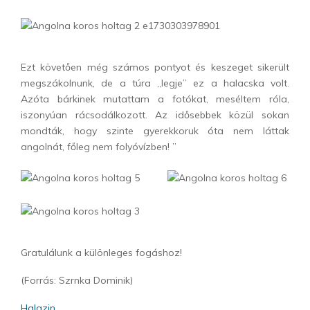
Ezt követően még számos pontyot és keszeget sikerült
megszákolnunk, de a túra „legje” ez a halacska volt.
Azóta bárkinek mutattam a fotókat, meséltem róla,
iszonyúan rácsodálkozott. Az idősebbek közül sokan
mondták, hogy szinte gyerekkoruk óta nem láttak
angolnát, főleg nem folyóvízben! ”
Gratulálunk a különleges fogáshoz!
(Forrás: Szrnka Dominik)
Halazin