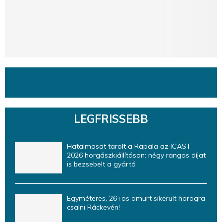
LEGFRISSEBB
Hatalmasat tarolt a Rapala az ICAST
2026 horgászkiállításon: négy rangos díjat
is bezsebelt a gyártó
Egyméteres, 26+os amurt sikerült horogra
csalni Ráckevén!