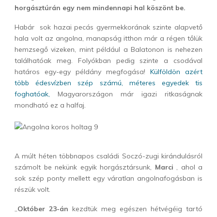
horgásztúrán egy nem mindennapi hal köszönt be.
Habár sok hazai pecás gyermekkorának szinte alapvető
hala volt az angolna, manapság itthon már a régen tőlük
hemzsegő vizeken, mint például a Balatonon is nehezen
találhatóak meg. Folyókban pedig szinte a csodával
határos egy-egy példány megfogása!
Külföldön azért
több édesvízben szép számú, méteres egyedek tis
foghatóak,
Magyarországon már igazi ritkaságnak
mondható ez a halfaj.
A múlt héten többnapos családi Soczó-zugi kirándulásról
számolt be nekünk egyik horgásztársunk,
Marci
, ahol a
sok szép ponty mellett egy váratlan angolnafogásban is
részük volt.
„
Október 23-án
kezdtük meg egészen hétvégéig tartó