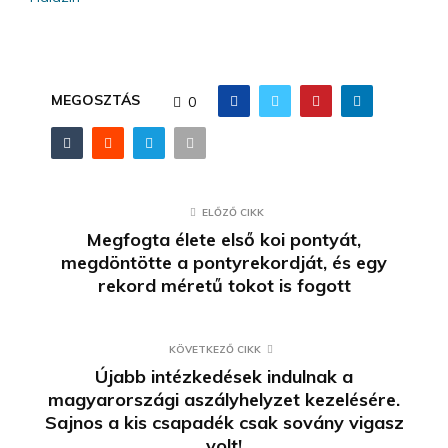
MEGOSZTÁS
0
ELŐZŐ CIKK
Megfogta élete első koi pontyát,
megdöntötte a pontyrekordját, és egy
rekord méretű tokot is fogott
KÖVETKEZŐ CIKK
Újabb intézkedések indulnak a
magyarországi aszályhelyzet kezelésére.
Sajnos a kis csapadék csak sovány vigasz
volt!