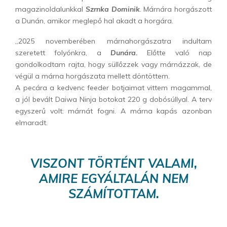
magazinoldalunkkal
Szrnka Dominik
. Márnára horgászott
a Dunán, amikor meglepő hal akadt a horgára.
„2025 novemberében márnahorgászatra indultam
szeretett folyónkra, a
Dunára.
Előtte való nap
gondolkodtam rajta, hogy süllőzzek vagy márnázzak, de
végül a márna horgászata mellett döntöttem.
A pecára a kedvenc feeder botjaimat vittem magammal,
a jól bevált Daiwa Ninja botokat 220 g dobósúllyal. A terv
egyszerű volt: márnát fogni. A márna kapás azonban
elmaradt.
VISZONT TÖRTÉNT VALAMI,
AMIRE EGYÁLTALÁN NEM
SZÁMÍTOTTAM.