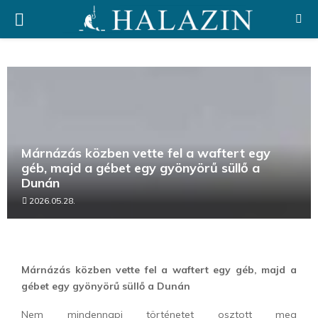
PRIMARY
MENU
Márnázás közben vette fel a waftert egy
géb, majd a gébet egy gyönyörű süllő a
Dunán
2026.05.28.
Márnázás közben vette fel a waftert egy géb, majd a
gébet egy gyönyörű süllő a Dunán
Nem mindennapi történetet osztott meg