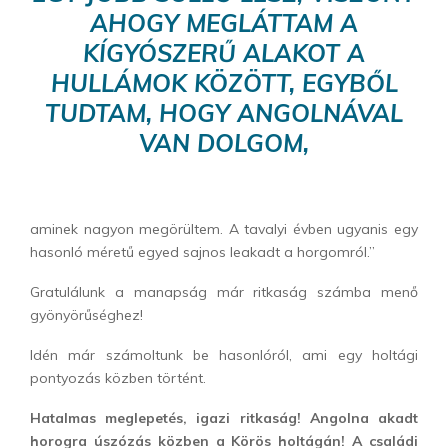
AHOGY MEGLÁTTAM A
KÍGYÓSZERŰ ALAKOT A
HULLÁMOK KÖZÖTT, EGYBŐL
TUDTAM, HOGY ANGOLNÁVAL
VAN DOLGOM,
aminek nagyon megörültem. A tavalyi évben ugyanis egy
hasonló méretű egyed sajnos leakadt a horgomról.”
Gratulálunk a manapság már ritkaság számba menő
gyönyörűséghez!
Idén már számoltunk be hasonlóról, ami egy holtági
pontyozás közben történt.
Hatalmas meglepetés, igazi ritkaság! Angolna akadt
horogra úszózás közben a Körös holtágán! A családi