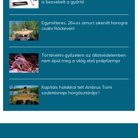
is bezsebelt a gyártó
Egyméteres, 26+os amurt sikerült horogra
csalni Ráckevén!
Történelmi győzelem az állatvédelemben:
nem épül meg a világ első polipfarmja
Kapitáis halakkal telt Ambrus Tomi
születésnapi horgásztúrája !