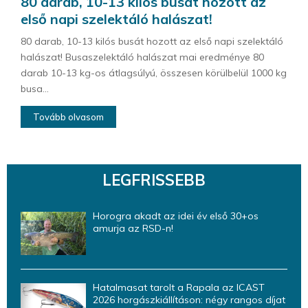
80 darab, 10-13 kilós busát hozott az
első napi szelektáló halászat!
80 darab, 10-13 kilós busát hozott az első napi szelektáló
halászat! Busaszelektáló halászat mai eredménye 80
darab 10-13 kg-os átlagsúlyú, összesen körülbelül 1000 kg
busa...
Tovább olvasom
LEGFRISSEBB
Horogra akadt az idei év első 30+os
amurja az RSD-n!
Hatalmasat tarolt a Rapala az ICAST
2026 horgászkiállításon: négy rangos díjat