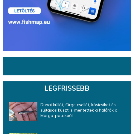
LEGFRISSEBB
Dunai küllőt, fürge csellét, kövicsíket és
sujtásos küszt is mentettek a halőrök a
Morgó-patakból