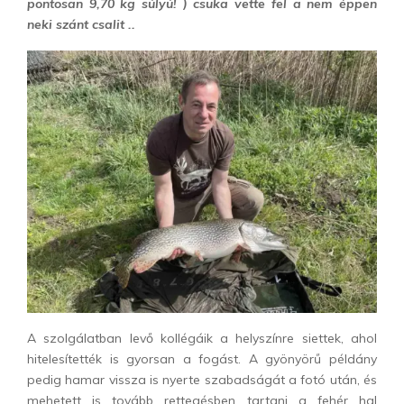
pontosan 9,70 kg súlyú! ) csuka vette fel a nem éppen
neki szánt csalit ..
A szolgálatban levő kollégáik a helyszínre siettek, ahol
hitelesítették is gyorsan a fogást. A gyönyörű példány
pedig hamar vissza is nyerte szabadságát a fotó után, és
mehetett is tovább rettegésben tartani a fehér hal