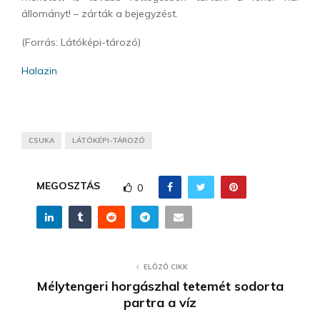
állományt! – zárták a bejegyzést.
(Forrás: Látóképi-tározó)
Halazin
CSUKA
LÁTÓKÉPI-TÁROZÓ
MEGOSZTÁS
0
ELŐZŐ CIKK
Mélytengeri horgászhal tetemét sodorta
partra a víz