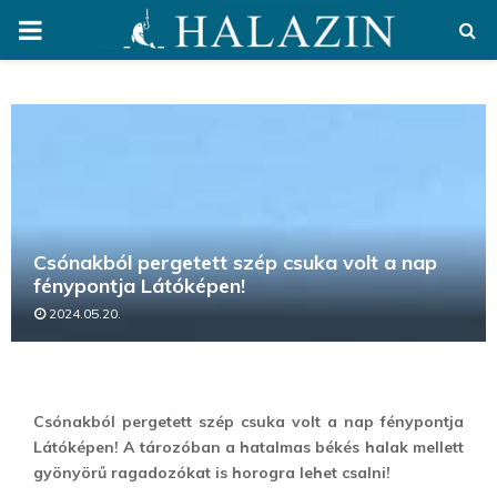
PRIMARY
MENU
Csónakból pergetett szép csuka volt a nap
fénypontja Látóképen!
2024.05.20.
Csónakból pergetett szép csuka volt a nap fénypontja
Látóképen! A tározóban a hatalmas békés halak mellett
gyönyörű ragadozókat is horogra lehet csalni!