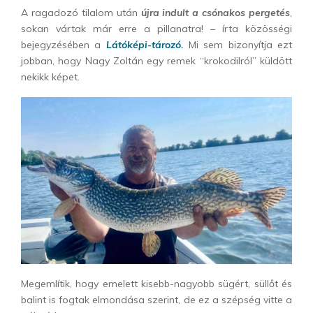
A ragadozó tilalom után
újra indult a csónakos pergetés
,
sokan vártak már erre a pillanatra! – írta közösségi
bejegyzésében a
Látóképi-tározó.
Mi sem bizonyítja ezt
jobban, hogy Nagy Zoltán egy remek “krokodilról” küldött
nekikk képet.
Megemlítik, hogy emelett kisebb-nagyobb sügért, süllőt és
balint is fogtak elmondása szerint, de ez a szépség vitte a