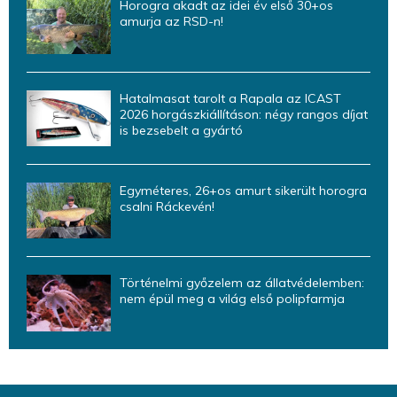
Horogra akadt az idei év első 30+os
amurja az RSD-n!
Hatalmasat tarolt a Rapala az ICAST
2026 horgászkiállításon: négy rangos díjat
is bezsebelt a gyártó
Egyméteres, 26+os amurt sikerült horogra
csalni Ráckevén!
Történelmi győzelem az állatvédelemben:
nem épül meg a világ első polipfarmja