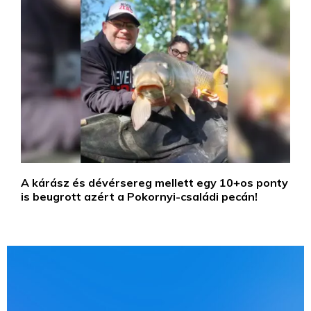
A kárász és dévérsereg mellett egy 10+os ponty
is beugrott azért a Pokornyi-családi pecán!