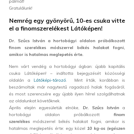
pálmát!
Gratulálunk!
Nemrég egy gyönyörű, 10-es csuka vitte
el a finomszerelékest Látóképen!
Dr. Szűcs István a hortobágyi oldalon próbálkozott
finom szerelékes módszerrel békés halakat fogni,
amikor is hatalmas meglepetés érte.
Nem várt vendég a hortobágyi ágban: újabb kapitális
csuka Látóképen! – indította bejegyzését közösségi
oldalán a
Látóképi-tározó
. Mint írták, korábban is
beszámoltak már nagytestű ragadozó halak fogásáról,
és most szerencsére egy újabb ilyen hírrel szolgálhatnak
az oldalunkat követőknek.
Április elején egyesületük elnöke,
Dr. Szűcs István
a
hortobágyi oldalon próbálkozott
finom
szerelékes
módszerrel békés halakat fogni, amikor is
hatalmas meglepetés érte: egy közel
10 kg-os (egészen