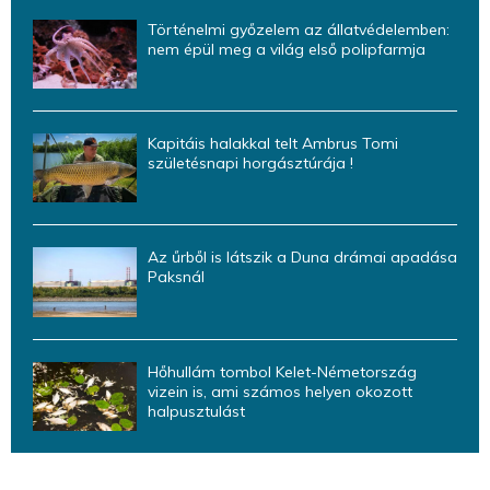
Történelmi győzelem az állatvédelemben:
nem épül meg a világ első polipfarmja
Kapitáis halakkal telt Ambrus Tomi
születésnapi horgásztúrája !
Az űrből is látszik a Duna drámai apadása
Paksnál
Hőhullám tombol Kelet-Németország
vizein is, ami számos helyen okozott
halpusztulást