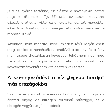
„Ha ez nyáron történne, ez először a növényekre hatna,
majd az állatokra . Egy idő után az összes szervezet
elkezdene elhalni. Akkor ez a halott tömeg, tele mérgekkel
elkezdene bomlani, ami tömeges elhulláshoz vezetne”
–
mondta Ilijević.
Azonban, mint mondta, mivel mindez tévíz idején esett
meg, amikor a hőmérséklet rendkívül alacsony, és a fény
mennyisége drasztikusan kevesebb, tehát nem indul meg
fokozottan az algavirágzás. Tehát az ezzel járó
következményektől sem kifejezetten kell tartani.
A szennyeződést a víz „lejjebb hordja”
más országokba
Szerinte egy másik szerencsés körülmény az, hogy az
érintett anyag az nitrogén tartalmű műtrágya, és a
nitrogén vegyületei jól oldódnak.