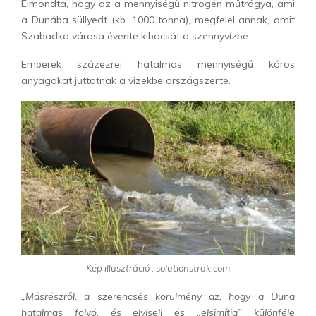
Elmondta, hogy az a mennyiségű nitrogén műtrágya, ami
a Dunába süllyedt (kb. 1000 tonna), megfelel annak, amit
Szabadka városa évente kibocsát a szennyvízbe.
Emberek százezrei hatalmas mennyiségű káros
anyagokat juttatnak a vizekbe országszerte.
Kép illusztráció : solutionstrak.com
„Másrészről, a szerencsés körülmény az, hogy a Duna
hatalmas folyó, és elviseli és „elsimítja” különféle