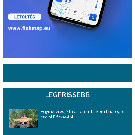
LEGFRISSEBB
Egyméteres, 26+os amurt sikerült horogra
csalni Ráckevén!