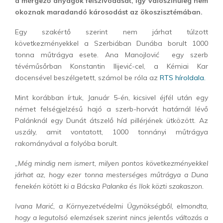
a mérgező anyagok felszívódását, így valószínűleg nem
okoznak maradandó károsodást az ökoszisztémában.
Egy szakértő szerint nem járhat túlzott
következményekkel a Szerbiában Dunába borult 1000
tonna műtrágya esete. Ana Manojlović egy szerb
tévéműsőrban Konstantin Ilijević-cel, a Kémiai Kar
docensével beszélgetett, számol be róla az
RTS híroldala.
Mint korábban írtuk, Január 5-én, kicsivel éjfél után egy
német felségjelzésű hajó a szerb-horvát határnál lévő
Palánknál egy Dunát átszelő híd pillérjének ütközött. Az
uszály, amit vontatott, 1000 tonnányi műtrágya
rakományával a folyóba borult.
„Még mindig nem ismert, milyen pontos következményekkel
járhat az, hogy ezer tonna mesterséges műtrágya a Duna
fenekén kötött ki a Bácska Palanka és Ilok közti szakaszon.
Ivana Marić, a Környezetvédelmi Ügynökségből, elmondta,
hogy a legutolsó elemzések szerint nincs jelentős változás a