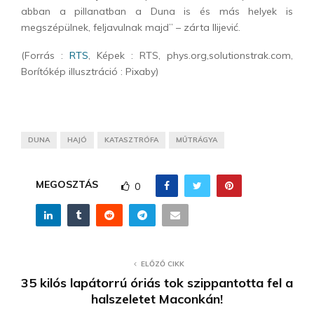
abban a pillanatban a Duna is és más helyek is
megszépülnek, feljavulnak majd” – zárta Ilijević.
(Forrás :
RTS
, Képek : RTS, phys.org,solutionstrak.com,
Borítókép illusztráció : Pixaby)
DUNA
HAJÓ
KATASZTRÓFA
MŰTRÁGYA
MEGOSZTÁS
0
ELŐZŐ CIKK
35 kilós lapátorrú óriás tok szippantotta fel a
halszeletet Maconkán!