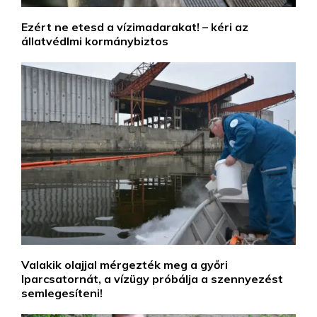
Ezért ne etesd a vízimadarakat! – kéri az
állatvédlmi kormánybiztos
Valakik olajjal mérgezték meg a győri
Iparcsatornát, a vízügy próbálja a szennyezést
semlegesíteni!