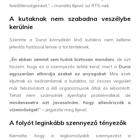
felelőtlenségeinket.”
– mondta Ilijević az RTS-nek.
A kutaknak nem szabadna veszélybe
kerülnie
Szerinte a Duna környékén lévő kutakra nem kellene
jelentős hatással lennie a történteknek.
„Én ebben semmit sem tudok biztosan mondani,
de azt
hiszem, hogy ez a szennyezés lefelé kerül, mert a
Duna
egyszerűen elhordja ezeket az anyagokat
. Mire ezek
eljutnak és beáramlanak a kutakba, az összes vegyület
már felszívódott a élő organizmusok által, és lebomlott.
Tehát nem számolnék ilyenfajta problémákkal, de
mindenesetre azt javasolnám, hogy ellenőrizzék a
vízminőséget!”
– jegyezte meg Ilijević.
A folyót leginkább szennyező tényezők
Kiemelte, hogy a legkomolyabb szennyezést a