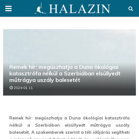
PRIMARY
MENU
Remek hír: megúszhatja a Duna ökológiai
katasztrófa nélkül a Szerbiában elsüllyedt
műtrágya uszály balesetét
2024.01.11.
Remek hír: megúszhatja a Duna ökológiai katasztrófa
nélkül a Szerbiában elsüllyedt műtrágya uszály
balesetét. A szakemberek szerint a téli időjárás segítheti