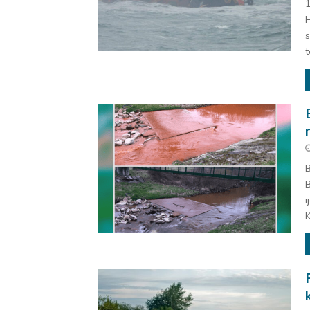
1
H
s
t
B
B
i
K