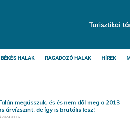
BÉKÉS HALAK
RAGADOZÓ HALAK
HÍREK
M
Talán megússzuk, és és nem dől meg a 2013-
as árvízszint, de így is brutális lesz!
2024.09.16.
.