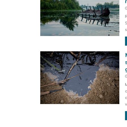
R
S
s
M
o
a
v