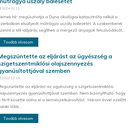
műtrágya uszály balesetét
2024.01.11.
emek hír: megúszhatja a Duna ökológiai katasztrófa nélkül a
zerbiában elsüllyedt műtrágya uszály balesetét. A szakemberek
zerint a téli időjárás segítheti a mérgező anyagok felszívódását,...
Tovább olvasom
Megszüntette az eljárást az ügyészség a
szigetszentmiklósi olajszennyezés
gyanúsítottjával szemben
2023.12.15.
egszüntette az eljárást az ügyészség a szigetszentmiklósi
lajszennyezés gyanúsítottjával szemben. Nem bizonyítható, hogy
 férfi követte volna el a természetkárosítást. Három évvel ezelőtt
alaki több...
Tovább olvasom