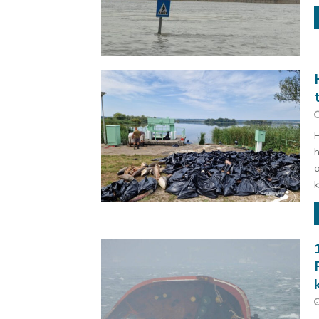
H
h
a
k