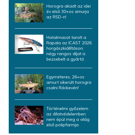
Horogra akadt az idei
év első 30+os amurja
az RSD-n!
Hatalmasat tarolt a
Rapala az ICAST 2026
horgászkiállításon:
négy rangos díjat is
bezsebelt a gyártó
Egyméteres, 26+os
amurt sikerült horogra
csalni Ráckevén!
Történelmi győzelem
az állatvédelemben:
nem épül meg a világ
első polipfarmja