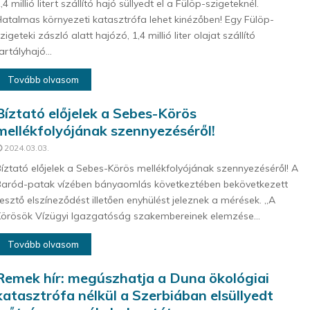
,4 millió litert szállító hajó süllyedt el a Fülöp-szigeteknél.
atalmas környezeti katasztrófa lehet kinézőben! Egy Fülöp-
zigeteki zászló alatt hajózó, 1,4 millió liter olajat szállító
artályhajó...
Tovább olvasom
Bíztató előjelek a Sebes-Körös
mellékfolyójának szennyezéséről!
2024.03.03.
íztató előjelek a Sebes-Körös mellékfolyójának szennyezéséről! A
aród-patak vízében bányaomlás következtében bekövetkezett
jesztő elszíneződést illetően enyhülést jeleznek a mérések. „A
örösök Vízügyi Igazgatóság szakembereinek elemzése...
Tovább olvasom
Remek hír: megúszhatja a Duna ökológiai
katasztrófa nélkül a Szerbiában elsüllyedt