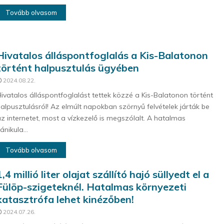
Tovább olvasom
Hivatalos álláspontfoglalás a Kis-Balatonon
történt halpusztulás ügyében
2024.08.22.
ivatalos álláspontfoglalást tettek közzé a Kis-Balatonon történt
alpusztulásról! Az elmúlt napokban szörnyű felvételek járták be
z internetet, most a vízkezelő is megszólalt. A hatalmas
ánikula...
Tovább olvasom
1,4 millió liter olajat szállító hajó süllyedt el a
Fülöp-szigeteknél. Hatalmas környezeti
katasztrófa lehet kinézőben!
2024.07.26.