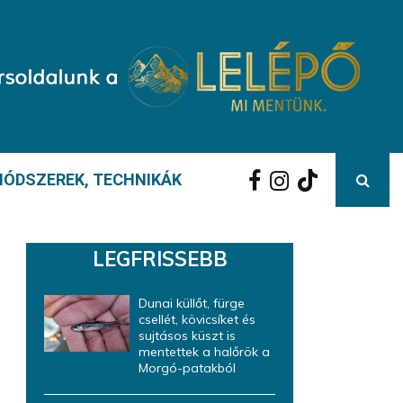
ÓDSZEREK, TECHNIKÁK
LEGFRISSEBB
Dunai küllőt, fürge
csellét, kövicsíket és
sujtásos küszt is
mentettek a halőrök a
Morgó-patakból