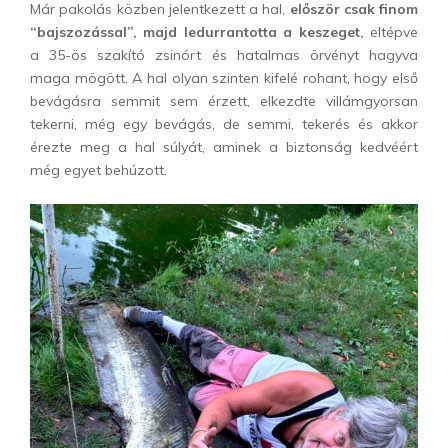
Már pakolás közben jelentkezett a hal,
először csak finom
“bajszozással”, majd ledurrantotta a keszeget,
eltépve
a 35-ös szakító zsinórt és hatalmas örvényt hagyva
maga mögött. A hal olyan szinten kifelé rohant, hogy első
bevágásra semmit sem érzett, elkezdte villámgyorsan
tekerni, még egy bevágás, de semmi, tekerés és akkor
érezte meg a hal súlyát, aminek a biztonság kedvéért
még egyet behúzott.