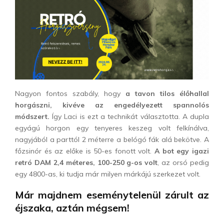
Nagyon fontos szabály, hogy
a tavon tilos élőhallal
horgász
ni, kivéve az engedélyezett spannolós
módszert.
Így Laci is ezt a technikát választotta. A dupla
egyágú horgon egy tenyeres keszeg volt felkínálva,
nagyjából a parttól 2 méterre a belógó fák alá bekötve. A
főzsinór és az előke is 50-es fonott volt.
A bot egy igazi
retró DAM 2,4 méteres, 100-250 g-os volt
, az orsó pedig
egy 4800-as, ki tudja már milyen márkájú szerkezet volt.
Már majdnem eseménytelenül zárult az
éjszaka, aztán mégsem!