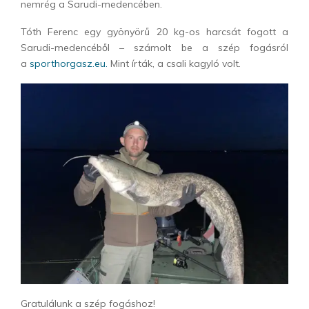
nemrég a Sarudi-medencében.
Tóth Ferenc egy gyönyörű 20 kg-os harcsát fogott a
Sarudi-medencéből – számolt be a szép fogásról
a
sporthorgasz.eu.
Mint írták, a csali kagyló volt.
Gratulálunk a szép fogáshoz!