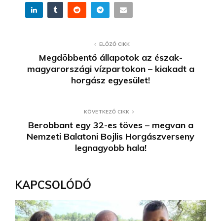
ELŐZŐ CIKK
Megdöbbentő állapotok az észak-
magyarországi vízpartokon – kiakadt a
horgász egyesület!
KÖVETKEZŐ CIKK
Berobbant egy 32-es töves – megvan a
Nemzeti Balatoni Bojlis Horgászverseny
legnagyobb hala!
KAPCSOLÓDÓ