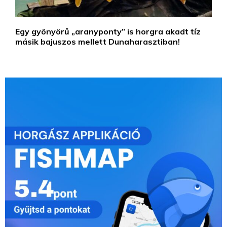
Egy gyönyörű „aranyponty” is horgra akadt tíz
másik bajuszos mellett Dunaharasztiban!