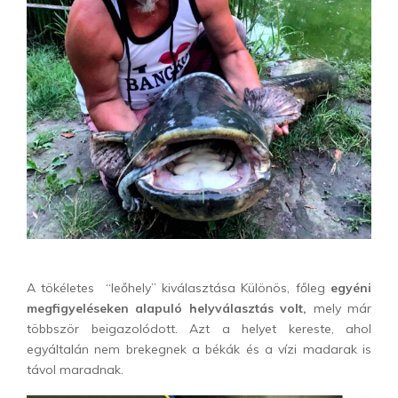
A tökéletes “leőhely” kiválasztása Különös, főleg
egyéni
megf
igyeléseken alapuló helyválasztás volt,
mely már
többször beigazolódott. Azt a helyet kereste, ahol
egyáltalán nem brekegnek a békák és a vízi madarak is
távol maradnak.