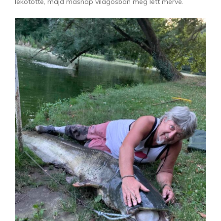
lekötötte, majd másnap világosban meg lett mérve.