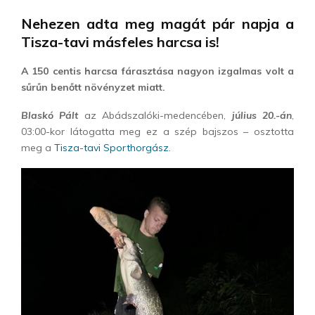
Nehezen adta meg magát pár napja a
Tisza-tavi másfeles harcsa is!
A 150 centis harcsa fárasztása nagyon izgalmas volt a
sűrűn benőtt növényzet miatt.
Blaskó Pált
az Abádszalóki-medencében,
július 20.-án
,
03:00-kor látogatta meg ez a szép bajszos – osztotta
meg a
Tisza-tavi Sporthorgász.