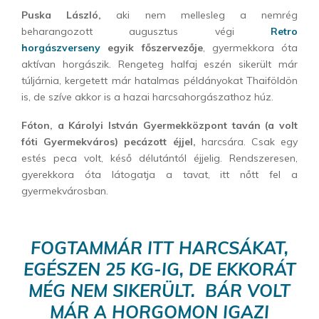
Puska László,
aki nem mellesleg a nemrég
beharangozott augusztus végi
Retro
horgászverseny
egyik főszervezője
, gyermekkora óta
aktívan horgászik. Rengeteg halfaj eszén sikerült már
túljárnia, kergetett már hatalmas példányokat Thaiföldön
is, de szíve akkor is a hazai harcsahorgászathoz húz.
Fóton, a Károlyi István Gyermekközpont taván (a volt
fóti Gyermekváros) pecázott éjjel,
harcsára. Csak egy
estés peca volt, késő délutántól éjjelig. Rendszeresen,
gyerekkora óta látogatja a tavat, itt nőtt fel a
gyermekvárosban.
FOGTAMMÁR ITT HARCSÁKAT,
EGÉSZEN 25 KG-IG, DE EKKORÁT
MÉG NEM SIKERÜLT. BÁR VOLT
MÁR A HORGOMON IGAZI