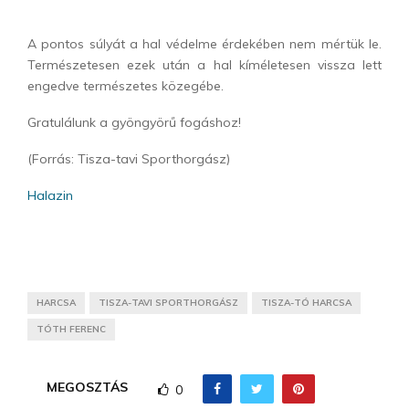
A pontos súlyát a hal védelme érdekében nem mértük le.
Természetesen ezek után a hal kíméletesen vissza lett
engedve természetes közegébe.
Gratulálunk a gyöngyörű fogáshoz!
(Forrás: Tisza-tavi Sporthorgász)
Halazin
HARCSA
TISZA-TAVI SPORTHORGÁSZ
TISZA-TÓ HARCSA
TÓTH FERENC
MEGOSZTÁS
0