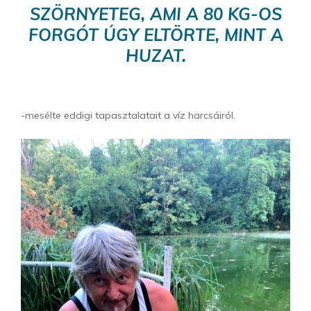
SZÖRNYETEG, AMI A 80 KG-OS
FORGÓT ÚGY ELTÖRTE, MINT A
HUZAT.
-mesélte eddigi tapasztalatait a víz harcsáiról.