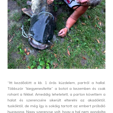
“Itt kezdődött a kb. 1 órás küzdelem, partról a hallal.
Többször “kiegyenesítette” a botot a kezemben és csak
rohant a fékkel. Ameddig lehetetett, a parton követtem a
halat és szerencsére sikerült elterelni az akadóktól,
tuskóktól, de még így is sokáig tartott az embert próbáló
huzavona. Nagy szerencse volt, hogy a hal nem gondolta