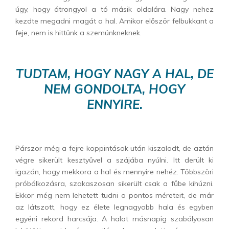
úgy, hogy átrongyol a tó másik oldalára. Nagy nehez
kezdte megadni magát a hal. Amikor először felbukkant a
feje, nem is hittünk a szemünkneknek.
TUDTAM, HOGY NAGY A HAL, DE
NEM GONDOLTA, HOGY
ENNYIRE.
Párszor még a fejre koppintások után kiszaladt, de aztán
végre sikerült kesztyűvel a szájába nyúlni. Itt derült ki
igazán, hogy mekkora a hal és mennyire nehéz. Többszöri
próbálkozásra, szakaszosan sikerült csak a fűbe kihúzni.
Ekkor még nem lehetett tudni a pontos méreteit, de már
az látszott, hogy ez élete legnagyobb hala és egyben
egyéni rekord harcsája. A halat másnapig szabályosan