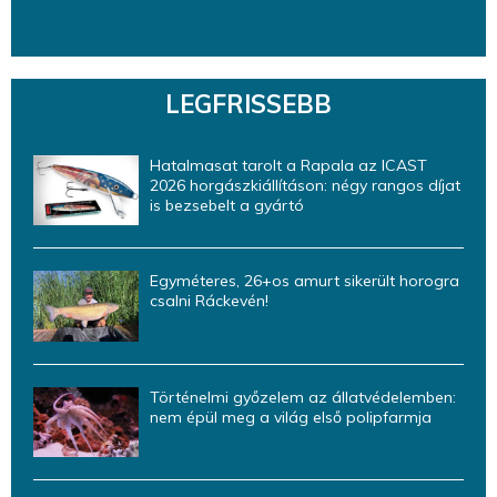
LEGFRISSEBB
Hatalmasat tarolt a Rapala az ICAST
2026 horgászkiállításon: négy rangos díjat
is bezsebelt a gyártó
Egyméteres, 26+os amurt sikerült horogra
csalni Ráckevén!
Történelmi győzelem az állatvédelemben:
nem épül meg a világ első polipfarmja