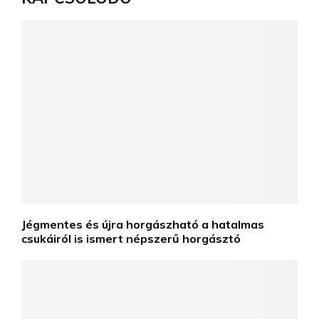
Jégmentes és újra horgászható a hatalmas
csukáiról is ismert népszerű horgásztó