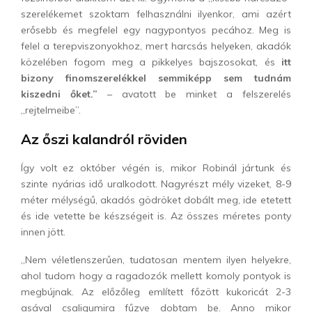
ó
szerelékemet szoktam felhasználni ilyenkor, ami azért
erősebb és megfelel egy nagypontyos pecához. Meg is
felel a terepviszonyokhoz, mert harcsás helyeken, akadók
közelében fogom meg a pikkelyes bajszosokat, és
itt
bizony finomszerelékkel semmiképp sem tudnám
kiszedni őket.”
– avatott be minket a felszerelés
„rejtelmeibe”.
Az őszi kalandról röviden
Így volt ez október végén is, mikor Robinál jártunk és
szinte nyárias idő uralkodott. Nagyrészt mély vizeket, 8-9
méter mélységű, akadós gödröket dobált meg, ide etetett
és ide vetette be készségeit is. Az összes méretes ponty
innen jött.
„Nem véletlenszerűen, tudatosan mentem ilyen helyekre,
ahol tudom hogy a ragadozók mellett komoly pontyok is
megbújnak. Az előzőleg említett főzött kukoricát 2-3
asával csaligumira fűzve dobtam be. Anno mikor