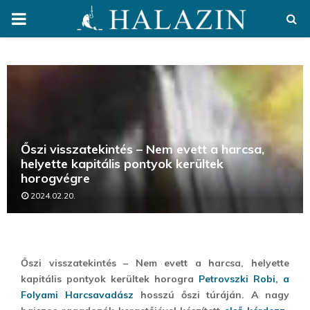
PRIMARY
MENU
Őszi visszatekintés – Nem evett a harcsa,
helyette kapitális pontyok kerültek
horogvégre
2024.02.20.
Őszi visszatekintés – Nem evett a harcsa, helyette
kapitális pontyok kerültek horogra
Petrovszki Robi, a
Folyami Harcsavadász
hosszú őszi túráján. A nagy