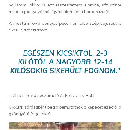
bojliztam, akkor is ezt részesítettem előnybe, sőt szinte
minden pontyozásnál így kínálom fel a horogravalót.
A mostani rövid pontyos pecámon több szép bajszost is
sikerült akasztanom.
EGÉSZEN KICSIKTŐL, 2-3
KILÓTÓL A NAGYOBB 12-14
KILÓSOKIG SIKERÜLT FOGNOM.”
-zárta le rövid beszámolóját Petrovszki Robi.
Cikkünk zárásaként pedig bemutatnák a képeket ezekről a
gyöngyörű fogásokról.