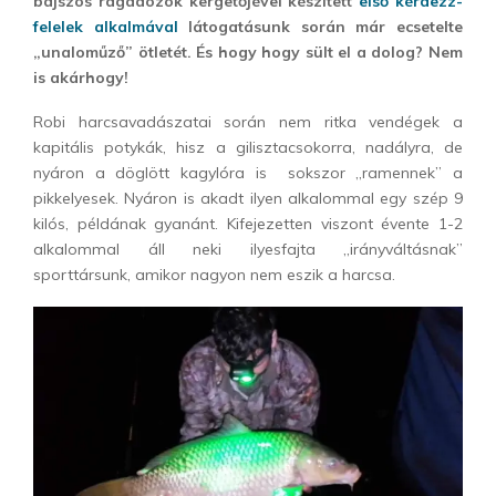
bajszos ragadozók kergetőjével készített
első kérdezz-
felelek alkalmával
látogatásunk során már ecsetelte
„unaloműző” ötletét. És hogy hogy sült el a dolog? Nem
is akárhogy!
Robi harcsavadászatai során nem ritka vendégek a
kapitális potykák, hisz a gilisztacsokorra, nadályra, de
nyáron a döglött kagylóra is sokszor „ramennek” a
pikkelyesek. Nyáron is akadt ilyen alkalommal egy szép 9
kilós, példának gyanánt. Kifejezetten viszont évente 1-2
alkalommal áll neki ilyesfajta „irányváltásnak”
sporttársunk, amikor nagyon nem eszik a harcsa.