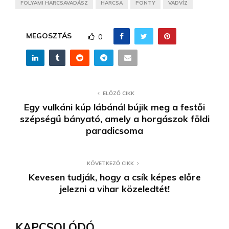
FOLYAMI HARCSAVADÁSZ
HARCSA
PONTY
VADVÍZ
MEGOSZTÁS
0
ELŐZŐ CIKK
Egy vulkáni kúp lábánál bújik meg a festői
szépségű bányató, amely a horgászok földi
paradicsoma
KÖVETKEZŐ CIKK
Kevesen tudják, hogy a csík képes előre
jelezni a vihar közeledtét!
KAPCSOLÓDÓ