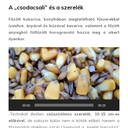
A „csodacsali” és a szerelék
Főzött kukorica, konyhában megtalálható fűszerekkel
ízesítve, árpával és búzával keverve, valamint a főzött
anyagból fölfűzött horogravaló hozza meg a sikert
ilyenkor.
V
i
d
e
ó
l
e
j
á
00:00
00:25
t
„Technikát illetően
csúszóólmos szerelék, 10-15 cm-es
s
előkével,
de sokszor külön nem is kötök előkét, hanem a
z
főzsinórból alakítom azt ki. Úgymond a „kisebb harcsázó”