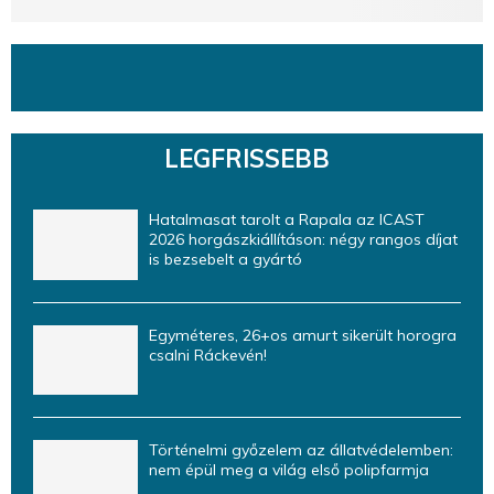
LEGFRISSEBB
Hatalmasat tarolt a Rapala az ICAST
2026 horgászkiállításon: négy rangos díjat
is bezsebelt a gyártó
Egyméteres, 26+os amurt sikerült horogra
csalni Ráckevén!
Történelmi győzelem az állatvédelemben:
nem épül meg a világ első polipfarmja