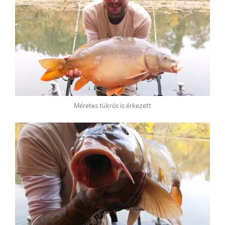
Méretes tükrös is érkezett