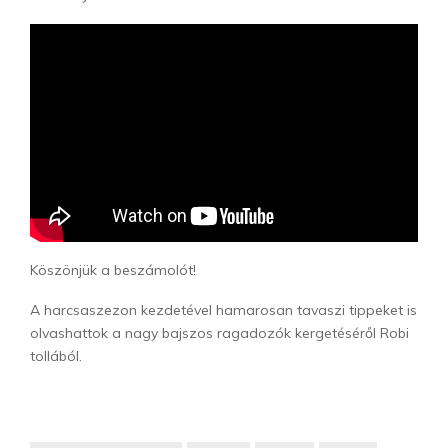
Köszönjük a beszámolót!
A harcsaszezon kezdetével hamarosan tavaszi tippeket is
olvashattok a nagy bajszos ragadozók kergetéséről Robi
tollából.