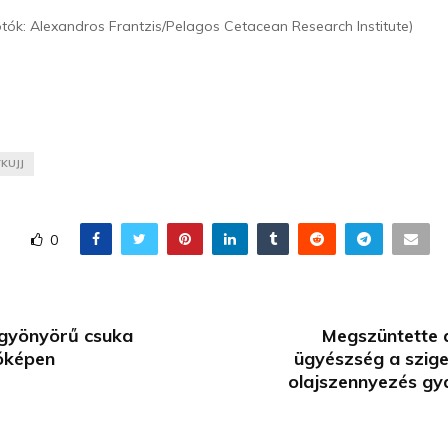
Fotók: Alexandros Frantzis/Pelagos Cetacean Research Institute)
KUJJ
0
t gyönyörű csuka
Megszüntette a
óképen
ügyészség a szige
olajszennyezés gya