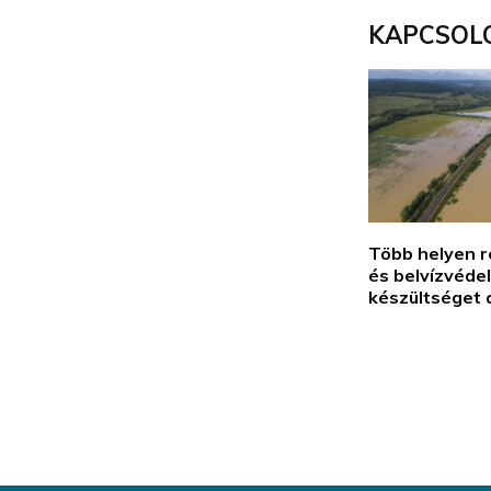
KAPCSOL
Több helyen re
és belvízvéde
készültséget 