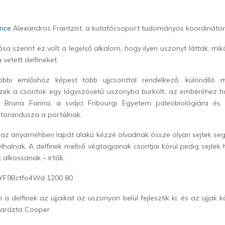
ence
Alexandros Frantzist, a kutatócsoport tudományos koordinátorá
sa szerint ez volt a legelső alkalom, hogy ilyen uszonyt láttak, mi
 vetett delfineket.
öbbi emlőshöz képest több ujjcsonttal rendelkező, különálló m
Ezek a csontok egy lágyszövetű uszonyba burkolt, az emberéhez ha
a Bruna Farina, a svájci Fribourgi Egyetem paleobiológiára és
torandusza a portálnak.
 az anyaméhben lapát alakú kézzé olvadnak össze olyan sejtek seg
 elhalnak. A delfinek mellső végtagjainak csontjai körül pedig sejtek
alkossanak – írták.
a delfinek az ujjaikat az uszonyon belül fejlesztik ki, és az ujjak 
yarázta Cooper.