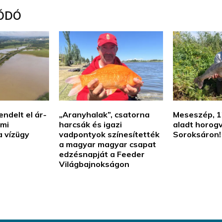
ÓDÓ
ndelt el ár-
„Aranyhalak”, csatorna
Meseszép, 12
lmi
harcsák és igazi
aladt horog
a vízügy
vadpontyok színesítették
Soroksáron!
a magyar magyar csapat
edzésnapját a Feeder
Világbajnokságon