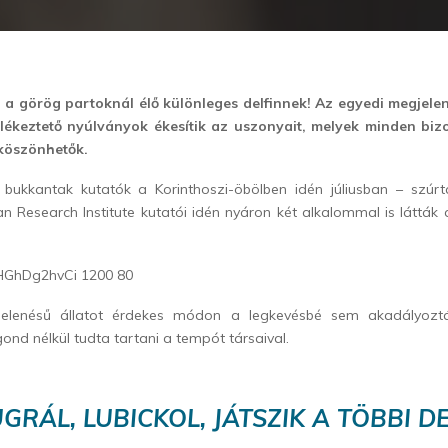
 a görög partoknál élő különleges delfinnek! Az egyedi megjel
lékeztető nyúlványok ékesítik az uszonyait, melyek minden biz
köszönhetők.
e bukkantak kutatók a Korinthoszi-öbölben idén júliusban – szúr
 Research Institute kutatói idén nyáron két alkalommal is látták 
elenésű állatot érdekes módon a legkevésbé sem akadályozták
nd nélkül tudta tartani a tempót társaival.
UGRÁL, LUBICKOL, JÁTSZIK A TÖBBI D