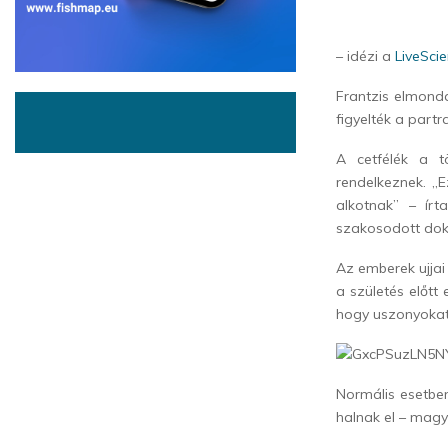
– idézi a
LiveSci
Frantzis elmondá
figyelték a partra
A cetfélék a t
rendelkeznek. „
alkotnak” – írt
szakosodott dok
Az emberek ujjai
a születés előtt
hogy uszonyokat 
Normális esetben 
halnak el – mag