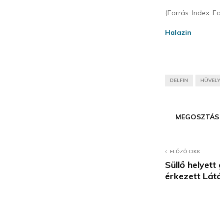
(Forrás: Index. 
Halazin
DELFIN
HÜVELY
MEGOSZTÁS
ELŐZŐ CIKK
Süllő helyet
érkezett Lát