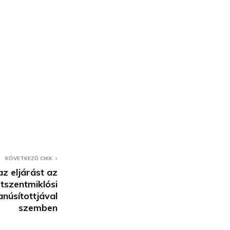
KÖVETKEZŐ CIKK
z eljárást az
tszentmiklósi
núsítottjával
szemben