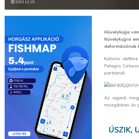
2023.12.15.
Hüvelykujja van
hüvelykujjra em
deformációnak 
Különös delfinr
Pelagos Cetacean
partoknál.
Az egyedi megj
mozgásban, és go
ÚSZIK, 