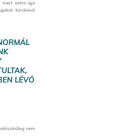
 mert extra ujja
jjakat körülvevő
 NORMÁL
NK
Y
ULTAK,
BEN LÉVŐ
valószínűleg nem