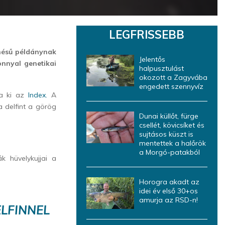
LEGFRISSEBB
enésű példánynak
Jelentős
onnyal genetikai
halpusztulást
okozott a Zagyvába
engedett szennyvíz
ta ki az
Index.
A
a delfint a görög
Dunai küllőt, fürge
csellét, kövicsíket és
sujtásos küszt is
mentettek a halőrök
a Morgó-patakból
 hüvelykujjai a
Horogra akadt az
idei év első 30+os
amurja az RSD-n!
ELFINNEL