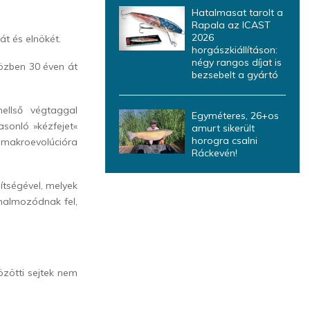
Hatalmasat tarolt a
Rapala az ICAST
2026
t és elnökét.
horgászkiállításon:
négy rangos díjat is
közben 30 éven át
bezsebelt a gyártó
ellső végtaggal
Egyméteres, 26+os
sonló »kézfejet«
amurt sikerült
horogra csalni
 makroevolúcióra
Ráckevén!
ítségével, melyek
 halmozódnak fel,
közötti sejtek nem