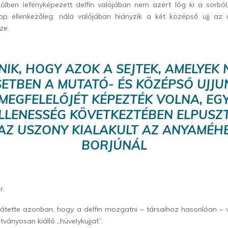
bölben lefényképezett delfin valójában nem azért lóg ki a sorból,
p ellenkezőleg: nála valójában hiányzik a két középső ujj az u
ze.
NIK, HOGY AZOK A SEJTEK, AMELYEK
SETBEN A MUTATÓ- ÉS KÖZÉPSŐ UJJU
MEGFELELŐJÉT KÉPEZTÉK VOLNA, EG
LLENESSÉG KÖVETKEZTÉBEN ELPUSZT
AZ USZONY KIALAKULT AZ ANYAMÉH
BORJÚNÁL
r.
átette azonban, hogy a delfin mozgatni – társaihoz hasonlóan – 
tványosan kiálló „hüvelykujjat”.