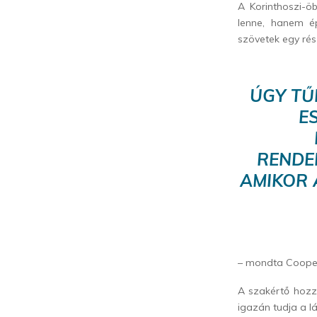
A Korinthoszi-ö
lenne, hanem ép
szövetek egy rés
ÚGY TŰ
E
RENDE
AMIKOR 
– mondta Coope
A szakértő hozz
igazán tudja a lá