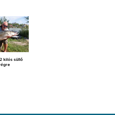
 kilós süllő
végre