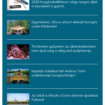
2026 horgászkiállításon: négy rangos díjat
is bezsebelt a gyártó
Egyméteres, 26+os amurt sikerült horogra
csalni Ráckevén!
Történelmi győzelem az állatvédelemben:
nem épül meg a világ első polipfarmja
Kapitáis halakkal telt Ambrus Tomi
születésnapi horgásztúrája !
Az űrből is látszik a Duna drámai apadása
Paksnál