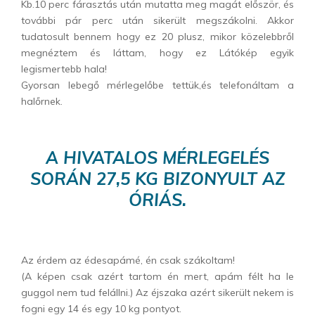
Kb.10 perc fárasztás után mutatta meg magát először, és
további pár perc után sikerült megszákolni. Akkor
tudatosult bennem hogy ez 20 plusz, mikor közelebbről
megnéztem és láttam, hogy ez Látókép egyik
legismertebb hala!
Gyorsan lebegő mérlegelőbe tettük,és telefonáltam a
halőrnek.
A HIVATALOS MÉRLEGELÉS
SORÁN 27,5 KG BIZONYULT AZ
ÓRIÁS.
Az érdem az édesapámé, én csak szákoltam!
(A képen csak azért tartom én mert, apám félt ha le
guggol nem tud felállni.) Az éjszaka azért sikerült nekem is
fogni egy 14 és egy 10 kg pontyot.