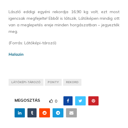
László eddigi egyéni rekordja 16,90 kg volt, ezt most
igencsak megfejelte! Ebből is látszik, Látóképen mindig ott
van a meglepetés ereje minden horgászatban – jegyezték
meg.
(Forrás: Látóképi-tározó)
Halazin
LÁTÓKÉPI-TÁROZÓ
PONTY
REKORD
MEGOSZTÁS
0