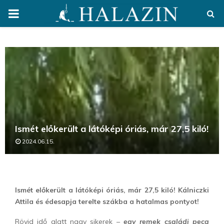
PRIMARY
MENU
Ismét előkerült a látóképi óriás, már 27,5 kiló!
2024.06.15.
Ismét előkerült a látóképi óriás, már 27,5 kiló! Kálniczki
Attila és édesapja terelte szákba a hatalmas pontyot!
Rövid idő alatt nagy sikerek –
egy remek családi peca