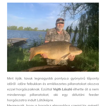
Mint írják, tavuk legnagyobb pontya,a gyönyörű tőponty
időről -időre felbukkan és emlékezetes pillanatokat okozva
ezzel horgászaiknak. Ezúttal
Vojth László
élhette át a nem
mindennapi pillanatokat, aki egy délutáni feeder
horgászatra indult Látóképre.
Megjegyzik, hogy a horgász elmondása szerint kis méretű