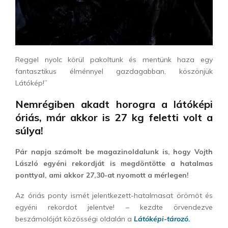
Reggel nyolc körül pakoltunk és mentünk haza egy
fantasztikus élménnyel gazdagabban, köszönjük
Látókép!”
Nemrégiben akadt horogra a látóképi
óriás, már akkor is 27 kg feletti volt a
súlya!
Pár napja számolt be magazinoldalunk is, hogy Vojth
László egyéni rekordját is megdöntötte a hatalmas
ponttyal, ami akkor 27,30-at nyomott a mérlegen!
Az óriás ponty ismét jelentkezett-hatalmasat örömöt és
egyéni rekordot jelentve! – kezdte örvendezve
beszámolóját közösségi oldalán a
Látóképi-tározó.