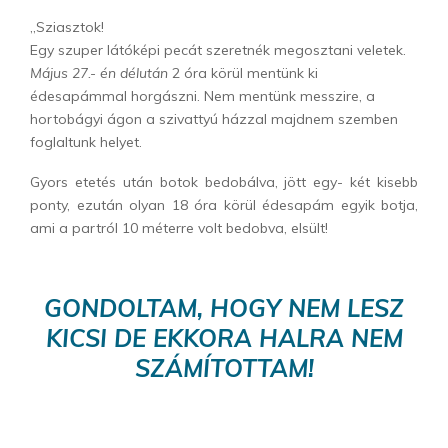
„Sziasztok!
Egy szuper látóképi pecát szeretnék megosztani veletek.
Május 27.- én délután
2 óra körül mentünk ki
édesapámmal horgászni. Nem mentünk messzire, a
hortobágyi ágon a szivattyú házzal majdnem szemben
foglaltunk helyet.
Gyors etetés után botok bedobálva, jött egy- két kisebb
ponty, ezután olyan 18 óra körül édesapám egyik botja,
ami a partról 10 méterre volt bedobva, elsült!
GONDOLTAM, HOGY NEM LESZ
KICSI DE EKKORA HALRA NEM
SZÁMÍTOTTAM!