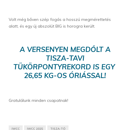
Volt még bőven szép fogás a hosszú megmérettetés
alatt, és egy új abszolút BIG is horogra került.
A VERSENYEN MEGDŐLT A
TISZA-TAVI
TÜKÖRPONTYREKORD IS EGY
26,65 KG-OS ÓRIÁSSAL!
Gratulálunk minden csapatnak!
IWCC
IWCC 2025
TISZA-TÓ