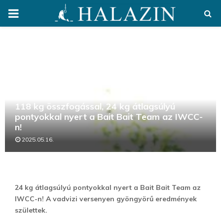
PRIMARY
MENU
118 kg összfogással, 24 kg átlagsúlyú
pontyokkal nyert a Bait Bait Team az IWCC-
n!
2025.05.16.
24 kg átlagsúlyú pontyokkal nyert a Bait Bait Team az
IWCC-n! A vadvizi versenyen gyöngyörű eredmények
születtek.