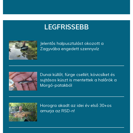
LEGFRISSEBB
Jelentős halpusztulást okozott a
Zagyvába engedett szennyvíz
Dunai küllőt, fürge csellét, kövicsíket és
sujtásos küszt is mentettek a halőrök a
Morgó-patakból
Horogra akadt az idei év első 30+os
amurja az RSD-n!